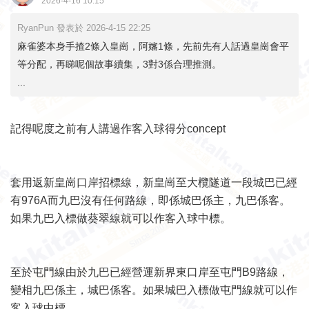
2026-4-16 10:15
RyanPun 發表於 2026-4-15 22:25
麻雀婆本身手揸2條入皇崗，阿嬸1條，先前先有人話過皇崗會平
等分配，再睇呢個故事續集，3對3係合理推測。
...
記得呢度之前有人講過作客入球得分concept
套用返新皇崗口岸招標線，新皇崗至大欖隧道一段城巴已經
有976A而九巴沒有任何路線，即係城巴係主，九巴係客。
如果九巴入標做葵翠線就可以作客入球中標。
至於屯門線由於九巴已經營運新界東口岸至屯門B9路線，
變相九巴係主，城巴係客。如果城巴入標做屯門線就可以作
客入球中標。