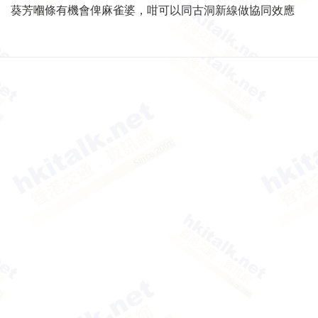
葵芳嗰條有機會俾麻雀婆，咁可以同古洞新線做協同效應