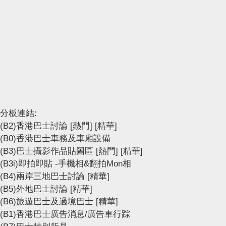
分板連結:
(B2)香港巴士討論
[熱門]
[精華]
(B0)香港巴士車務及車廂設備
(B3)巴士攝影作品貼圖區
[熱門]
[精華]
(B3i)即拍即貼 -手機相&翻拍Mon相
(B4)兩岸三地巴士討論
[精華]
(B5)外地巴士討論
[精華]
(B6)旅遊巴士及過境巴士
[精華]
(B1)香港巴士廣告消息/廣告車行踪