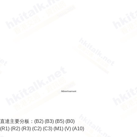
Advertisement
直達主要分板：
(B2)
(B3)
(B5)
(B0)
(R1)
(R2)
(R3)
(C2)
(C3)
(M1)
(V)
(A10)