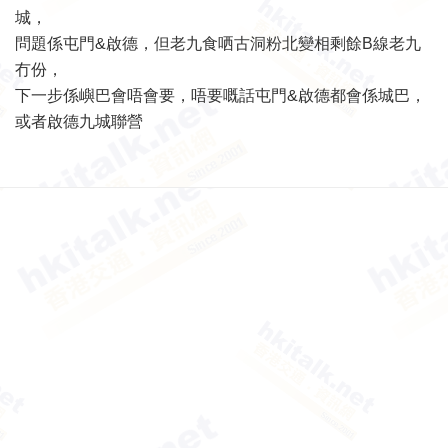
城，
問題係屯門&啟德，但老九食哂古洞粉北變相剩餘B線老九
冇份，
下一步係嶼巴會唔會要，唔要嘅話屯門&啟德都會係城巴，
或者啟德九城聯營