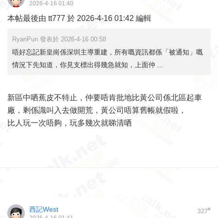
2026-4-16 01:40
本帖最後由 tt777 於 2026-4-16 01:42 編輯
RyanPun 發表於 2026-4-16 00:58
唔好忘記新皇崗係深圳主導重建，所有嘅資訊都係「被通知」嘅
情況下先知道，你見支標出得幾急就知，上面仲 ...
新區中哂蕉皮不特止，仲要唔肯批地比黃公司係北區起車
廠，剩係識叫入去做開荒，黃公司唔算舊帳就假啦，
比人玩一次唔夠，玩多幾次就睇清哂
西記West
#
327