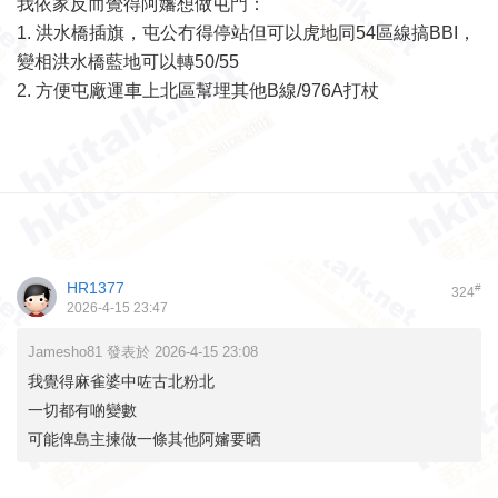
我依家反而覺得阿嬸想做屯門：
1. 洪水橋插旗，屯公冇得停站但可以虎地同54區線搞BBI，
變相洪水橋藍地可以轉50/55
2. 方便屯廠運車上北區幫埋其他B線/976A打杖
HR1377
#
324
2026-4-15 23:47
Jamesho81 發表於 2026-4-15 23:08
我覺得麻雀婆中咗古北粉北
一切都有啲變數
可能俾島主揀做一條其他阿嬸要晒