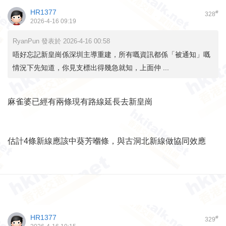
HR1377
#
328
2026-4-16 09:19
RyanPun 發表於 2026-4-16 00:58
唔好忘記新皇崗係深圳主導重建，所有嘅資訊都係「被通知」嘅
情況下先知道，你見支標出得幾急就知，上面仲 ...
麻雀婆已經有兩條現有路線延長去新皇崗
估計4條新線應該中葵芳嗰條，與古洞北新線做協同效應
HR1377
#
329