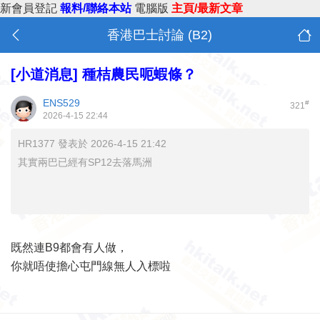
新會員登記
報料/聯絡本站
電腦版
主頁/最新文章
香港巴士討論 (B2)
[小道消息]
種桔農民呃蝦條？
ENS529
#
321
2026-4-15 22:44
HR1377 發表於 2026-4-15 21:42
其實兩巴已經有SP12去落馬洲
既然連B9都會有人做，
你就唔使擔心屯門線無人入標啦