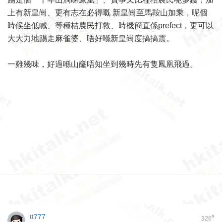
上有新皇崗、更有志在必得嘅 新皇崗至馬鞍山加乘，呢個
時候坐低喊、等種桔農民打救、時機簡直係prefect，更可以
大大力地踢走麻雀婆、唔好喺新皇崗度搞搞震。
一雞幾味，好過喺山窿唔知坐到幾時先有隻鳳凰飛過。
tt777
#
326