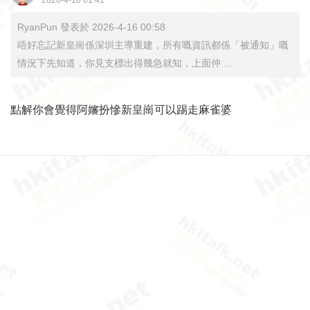
2026-4-16 01:41
RyanPun 發表於 2026-4-16 00:58
唔好忘記新皇崗係深圳主導重建，所有嘅資訊都係「被通知」嘅
情況下先知道，你見支標出得幾急就知，上面仲 ...
點解你會覺得阿嬸扮慘新皇崗可以踢走麻雀婆