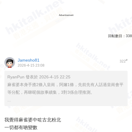
Advertisement
回帖數目：
338
Jamesho81
#
322
2026-4-15 23:08
RyanPun 發表於 2026-4-15 22:25
麻雀婆本身手揸2條入皇崗，阿嬸1條，先前先有人話過皇崗會平
等分配，再睇呢個故事續集，3對3係合理推測。
...
我覺得麻雀婆中咗古北粉北
一切都有啲變數