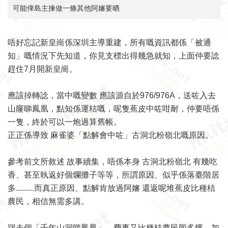
可能俾島主揀做一條其他阿嬸要晒
唔好忘記新皇崗係深圳主導重建，所有嘅資訊都係「被通
知」嘅情況下先知道，你見支標出得幾急就知，上面仲要諗
趕住7月開新皇崗。
應該掉轉諗，當中嘅變數 應該源自於976/976A，送咗入去
山窿睇鳳凰，點知係運桔嘅，呢隻蕉皮中咗咁耐，仲要唔係
一隻，終於可以一炮過算舊帳。
正正係導致 麻雀婆「點解會中咗」古洞北粉嶺北嘅原因。
參考前文所敘述 故事續集，唔係本身 古洞北粉嶺北 有幾吃
香、甚至執返好個爛攤子等等，所謂原因、似乎係落臺階居
多.........而真正原因、點解肯放過阿嬸 還返呢堆蕉皮比種桔
農民，相信無需多講。
踢走個「千年山洞睇鳳凰」、費事又比種桔農民呃多鑊，加