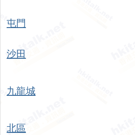
屯門
沙田
九龍城
北區