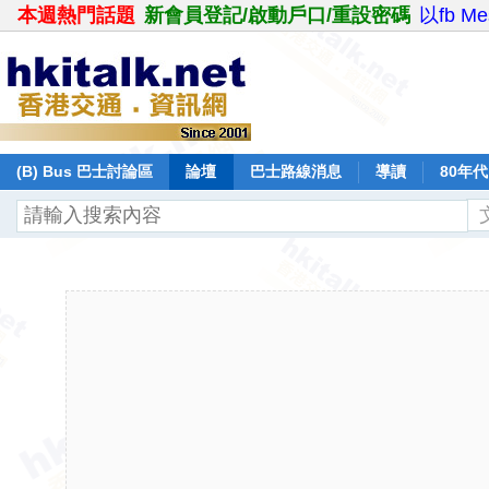
本週熱門話題
新會員登記/啟動戶口/重設密碼
以fb M
(B) Bus 巴士討論區
論壇
巴士路線消息
導讀
80年
日本鐵路
飛行報告
日誌
保留巴士
分享
記錄