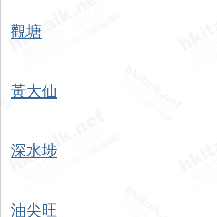
觀塘
黃大仙
深水埗
油尖旺