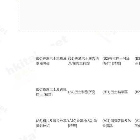
(B0)香港巴士車務及
(B1)香港巴士廣告消
(B2)香港巴士討論
(
車廂設備
息/廣告車行踪
[熱門]
[精華]
區
(B6)旅遊巴士及過境
(B7)巴士特別所見
(B11)巴士精華區
(B
巴士
[精華]
(A6)相片及短片分享/
(A10)香港地方討論
(A11)消費著數及飲
(
攝影技術
[精華]
食資訊
設