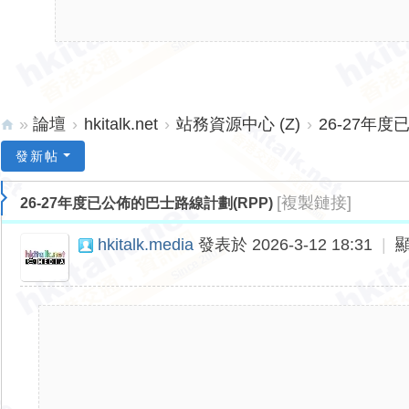
»
論壇
›
hkitalk.net
›
站務資源中心 (Z)
›
26-27年度
hk
發新帖
ita
[複製鏈接]
26-27年度已公佈的巴士路線計劃(RPP)
lk.
ne
hkitalk.media
發表於 2026-3-12 18:31
|
t
香
港
交
通
資