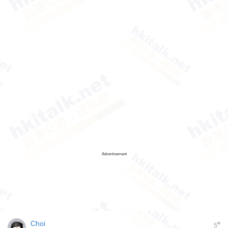
Advertisement
Choi
#
5