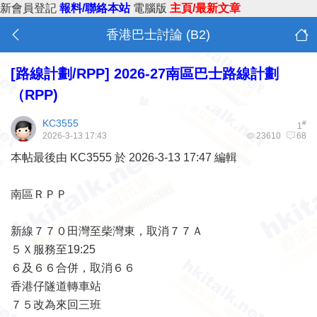
新會員登記
報料/聯絡本站
電腦版
主頁/最新文章
香港巴士討論 (B2)
[路線計劃/RPP]
2026-27南區巴士路線計劃
（RPP)
KC3555
#
1
2026-3-13 17:43
23610
68
本帖最後由 KC3555 於 2026-3-13 17:47 編輯
南區ＲＰＰ
新線７７０田灣至柴灣東，取消７７Ａ
５Ｘ服務至19:25
６及６６合併，取消６６
香港仔隧道轉車站
７５改為來回三班