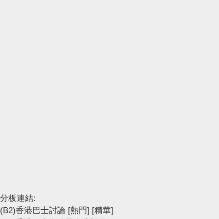
分板連結:
(B2)香港巴士討論
[熱門]
[精華]