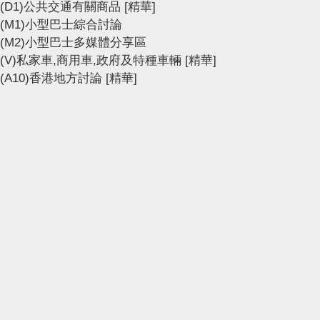
(D1)公共交通有關商品
[精華]
(M1)小型巴士綜合討論
(M2)小型巴士多媒體分享區
(V)私家車,商用車,政府及特種車輛
[精華]
(A10)香港地方討論
[精華]