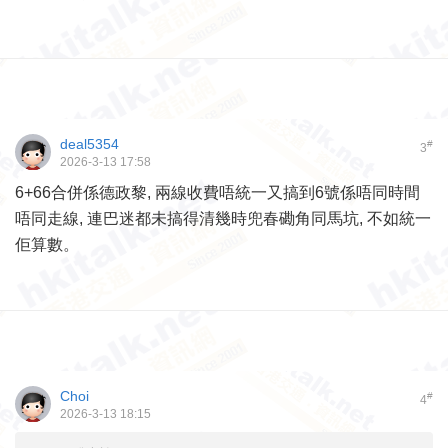
deal5354
#
3
2026-3-13 17:58
6+66合併係德政黎, 兩線收費唔統一又搞到6號係唔同時間
唔同走線, 連巴迷都未搞得清幾時兜春磡角同馬坑, 不如統一
佢算數。
Choi
#
4
2026-3-13 18:15