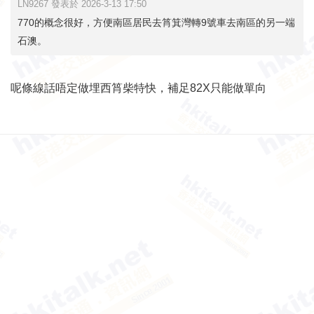
LN9267 發表於 2026-3-13 17:50
770的概念很好，方便南區居民去筲箕灣轉9號車去南區的另一端
石澳。
呢條線話唔定做埋西筲柴特快，補足82X只能做單向