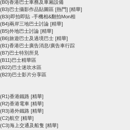
(B0)香港巴士車務及車廂設備
(B3)巴士攝影作品貼圖區
[熱門]
[精華]
(B3i)即拍即貼 -手機相&翻拍Mon相
(B4)兩岸三地巴士討論
[精華]
(B5)外地巴士討論
[精華]
(B6)旅遊巴士及過境巴士
[精華]
(B1)香港巴士廣告消息/廣告車行踪
(B7)巴士特別所見
(B11)巴士精華區
(B22)巴士迷吹水區
(B23)巴士影片分享區
(R1)香港鐵路
[精華]
(R2)香港電車
[精華]
(R3)港外鐵路
[精華]
(C2)航空
[精華]
(C3)海上交通及船隻
[精華]