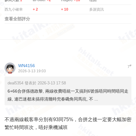
西九小確幸
+ 2
+ 10
多謝資訊
查看全部評分
WN4156
#
7
2026-3-13 19:03
deal5354 發表於 2026-3-13 17:58
6+66合併係德政黎, 兩線收費唔統一又搞到6號係唔同時間唔同走
線, 連巴迷都未搞得清幾時兜春磡角同馬坑, 不 ...
不過兩線載客率分別有93同75%，合拼之後一定要大幅加密
繁忙時間班次，唔好乘機減班