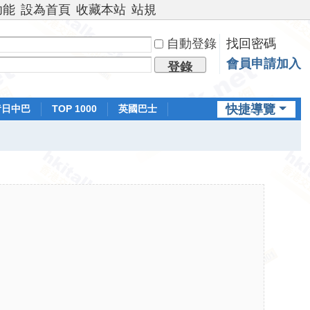
功能
設為首頁
收藏本站
站規
自動登錄
找回密碼
會員申請加入
登錄
快捷導覽
昔日中巴
TOP 1000
英國巴士
排行榜
日本鐵路