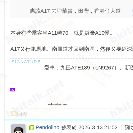
應該A17 去埋華貴，田灣，香港仔大道
本身有些乘客坐A11轉70，就是嫌棄A10慢。
A17又行跑馬地、南風道才回到南區，然後又要經
愛車：九巴ATE189（LN9267）、新巴
Advertisement
回復
Pendolino
發表於 2026-3-13 21:52
|
顯