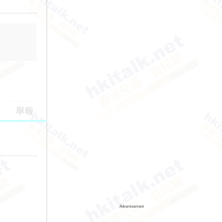
舉報
Advertisement