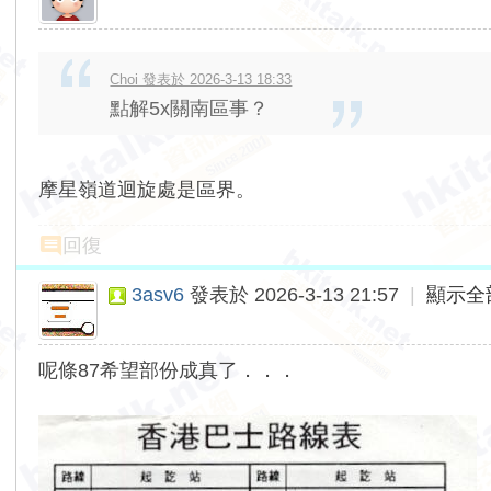
Choi 發表於 2026-3-13 18:33
點解5x關南區事？
摩星嶺道迴旋處是區界。
回復
3asv6
發表於 2026-3-13 21:57
|
顯示全
呢條87希望部份成真了．．．