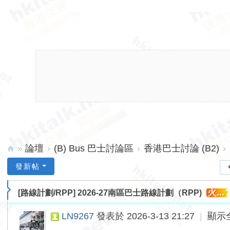
»
論壇
›
(B) Bus 巴士討論區
›
香港巴士討論 (B2)
›
hk
發新帖
ita
火...
[路線計劃/RPP]
2026-27南區巴士路線計劃（RPP)
lk.
ne
LN9267
發表於 2026-3-13 21:27
|
顯示
t