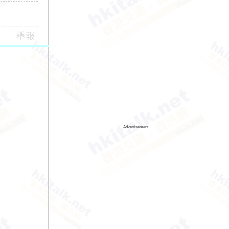
舉報
Advertisement