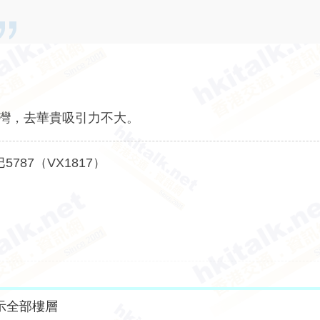
深灣，去華貴吸引力不大。
5787（VX1817）
示全部樓層