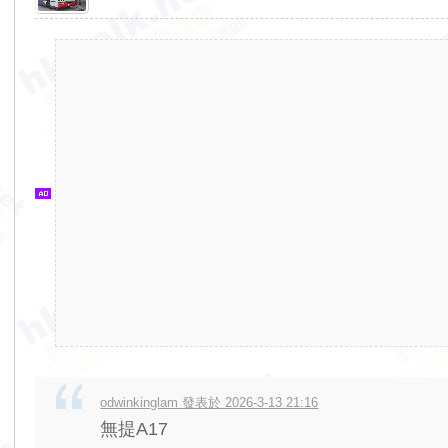
香
港
交
通
資
訊
網
odwinkinglam 發表於 2026-3-13 21:16
無提A17