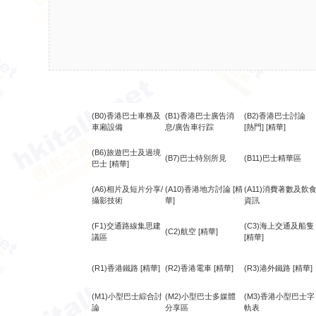
(B0)香港巴士車務及
(B1)香港巴士廣告消
(B2)香港巴士討論
車廂設備
息/廣告車行踪
[熱門]
[精華]
(B6)旅遊巴士及過境
(B7)巴士特別所見
(B11)巴士精華區
巴士
[精華]
(A6)相片及短片分享/
(A10)香港地方討論
[精
(A11)消費著數及飲
攝影技術
華]
資訊
(F1)交通路線集思建
(C3)海上交通及船隻
(C2)航空
[精華]
議區
[精華]
(R1)香港鐵路
[精華]
(R2)香港電車
[精華]
(R3)港外鐵路
[精華]
(M1)小型巴士綜合討
(M2)小型巴士多媒體
(M3)香港小型巴士字
論
分享區
軌表