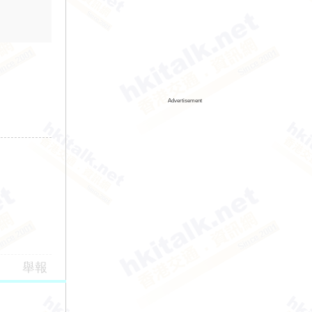
Advertisement
舉報