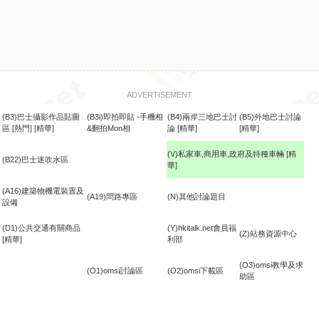
ADVERTISEMENT
(B3)巴士攝影作品貼圖
(B3i)即拍即貼 -手機相
(B4)兩岸三地巴士討
(B5)外地巴士討論
區
[熱門]
[精華]
&翻拍Mon相
論
[精華]
[精華]
(V)私家車,商用車,政府及特種車輛
[精
(B22)巴士迷吹水區
華]
食
(A16)建築物機電裝置及
(A19)問路專區
(N)其他討論題目
設備
(D1)公共交通有關商品
(Y)hkitalk.net會員福
(Z)站務資源中心
[精華]
利部
(O3)omsi教學及求
(O1)omsi討論區
(O2)omsi下載區
助區