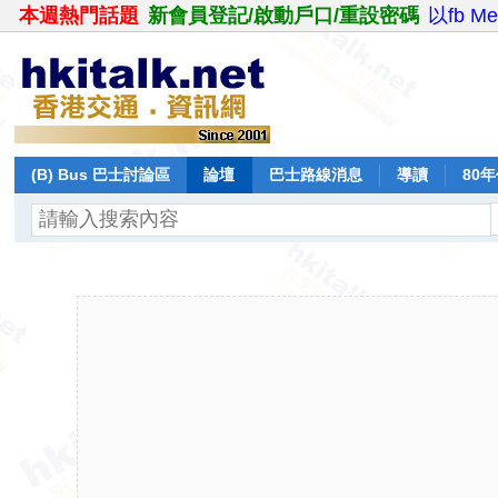
本週熱門話題
新會員登記/啟動戶口/重設密碼
以fb M
(B) Bus 巴士討論區
論壇
巴士路線消息
導讀
80
飛行報告
日誌
保留巴士
分享
記錄