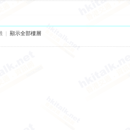
機
|
顯示全部樓層