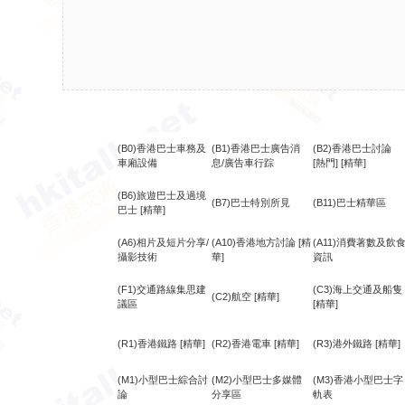
(B0)香港巴士車務及
(B1)香港巴士廣告消
(B2)香港巴士討論
車廂設備
息/廣告車行踪
[熱門]
[精華]
(B6)旅遊巴士及過境
(B7)巴士特別所見
(B11)巴士精華區
巴士
[精華]
(A6)相片及短片分享/
(A10)香港地方討論
[精
(A11)消費著數及飲
攝影技術
華]
資訊
(F1)交通路線集思建
(C3)海上交通及船隻
(C2)航空
[精華]
議區
[精華]
(R1)香港鐵路
[精華]
(R2)香港電車
[精華]
(R3)港外鐵路
[精華]
(M1)小型巴士綜合討
(M2)小型巴士多媒體
(M3)香港小型巴士字
論
分享區
軌表