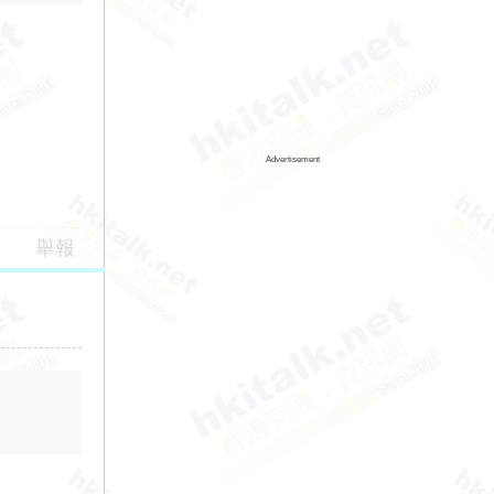
Advertisement
舉報