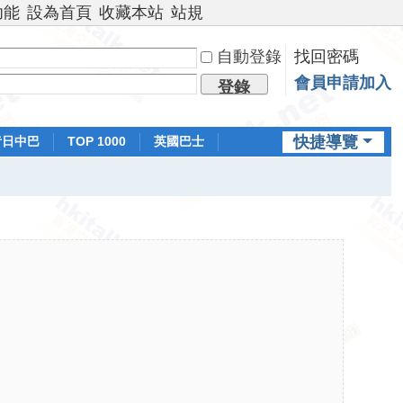
功能
設為首頁
收藏本站
站規
自動登錄
找回密碼
會員申請加入
登錄
快捷導覽
昔日中巴
TOP 1000
英國巴士
排行榜
日本鐵路