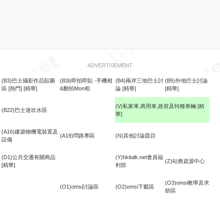
ADVERTISEMENT
(B3)巴士攝影作品貼圖
(B3i)即拍即貼 -手機相
(B4)兩岸三地巴士討
(B5)外地巴士討論
區
[熱門]
[精華]
&翻拍Mon相
論
[精華]
[精華]
(V)私家車,商用車,政府及特種車輛
[精
(B22)巴士迷吹水區
華]
食
(A16)建築物機電裝置及
(A19)問路專區
(N)其他討論題目
設備
(D1)公共交通有關商品
(Y)hkitalk.net會員福
(Z)站務資源中心
[精華]
利部
(O3)omsi教學及求
(O1)omsi討論區
(O2)omsi下載區
助區