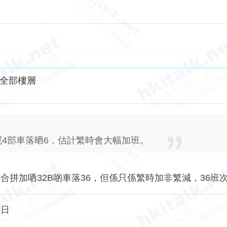
全部樓層
66呢4部車落晒6，估計繁時會大幅加班。
/36合拼加哂32B啲車落36，但係只係繁時加非繁減，36班
全日