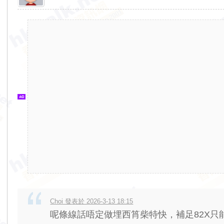
香
港
交
通
資
訊
網
Choi 發表於 2026-3-13 18:15
呢條線話唔定做埋西筲柴特快，補足82X只