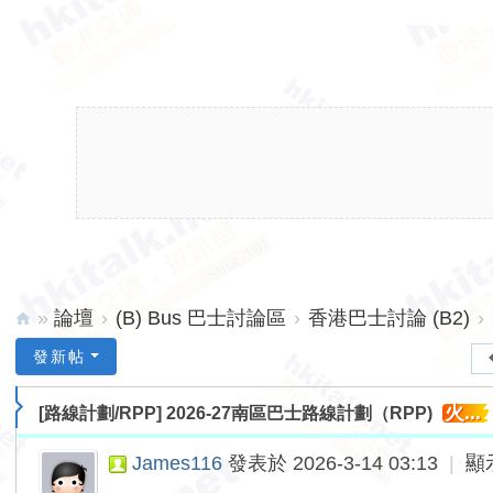
»
論壇
›
(B) Bus 巴士討論區
›
香港巴士討論 (B2)
›
hk
發新帖
ita
火...
[路線計劃/RPP]
2026-27南區巴士路線計劃（RPP)
lk.
ne
James116
發表於 2026-3-14 03:13
|
顯
t