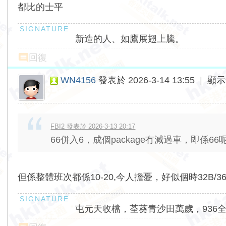
都比的士平
新造的人、如鷹展翅上騰。
回復
WN4156
發表於 2026-3-14 13:55
|
顯示
FBI2 發表於 2026-3-13 20:17
66併入6，成個package冇減過車，即係
但係整體班次都係10-20,今人擔憂，好似個時32B
屯元天收檔，荃葵青沙田萬歲，936