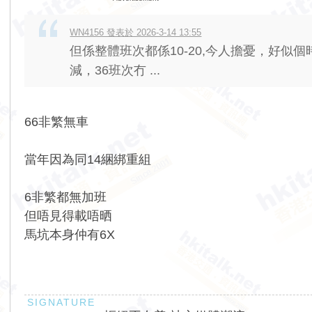
WN4156 發表於 2026-3-14 13:55
但係整體班次都係10-20,今人擔憂，好似個
減，36班次冇 ...
66非繁無車
當年因為同14綑綁重組
6非繁都無加班
但唔見得載唔晒
馬坑本身仲有6X