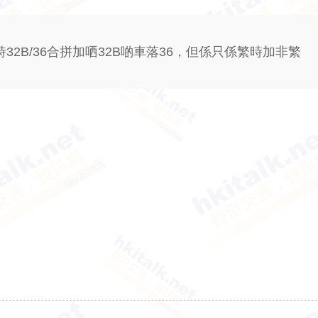
時32B/36合拼加哂32B啲車落36，但係只係繁時加非繁