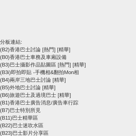
分板連結:
(B2)香港巴士討論
[熱門]
[精華]
(B0)香港巴士車務及車廂設備
(B3)巴士攝影作品貼圖區
[熱門]
[精華]
(B3i)即拍即貼 -手機相&翻拍Mon相
(B4)兩岸三地巴士討論
[精華]
(B5)外地巴士討論
[精華]
(B6)旅遊巴士及過境巴士
[精華]
(B1)香港巴士廣告消息/廣告車行踪
(B7)巴士特別所見
(B11)巴士精華區
(B22)巴士迷吹水區
(B23)巴士影片分享區