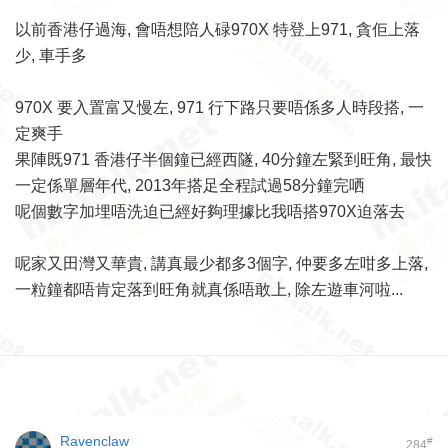
以前香港仔過海, 會唔想陪人碌970X 特登上971, 貪佢上落
少, 車手多
970X 要入置富又慢左, 971 行下路只要唔係多人時段搭, 一
定爽手
果陣既971 香港仔半個鐘已經西隧, 40分鐘左緊到旺角, 最快
一定係單層年代, 2013年搭足全程試過58分鐘完哂
呢個數字加埋唔洗迫已經好夠理據比我唔搭970X迫落去
呢家又田灣又華貴, 講真最少都多3個字, 仲要多左咁多上落,
一粒鐘都唔肯定落到旺角就真係唔敢上, 除左遊車河啦...
Ravenclaw
#
284