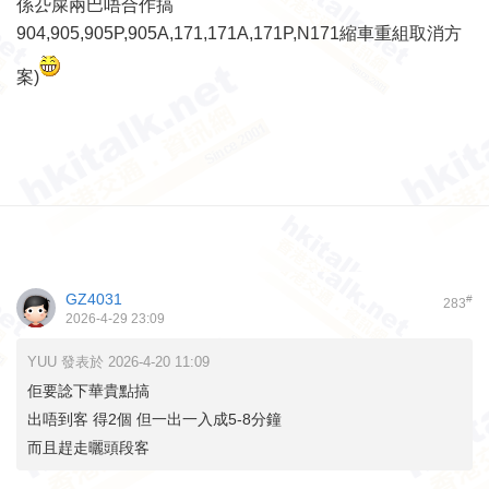
係厹屎兩巴唔合作搞
904,905,905P,905A,171,171A,171P,N171縮車重組取消方
案)
GZ4031
#
283
2026-4-29 23:09
YUU 發表於 2026-4-20 11:09
佢要諗下華貴點搞
出唔到客 得2個 但一出一入成5-8分鐘
而且趕走曬頭段客