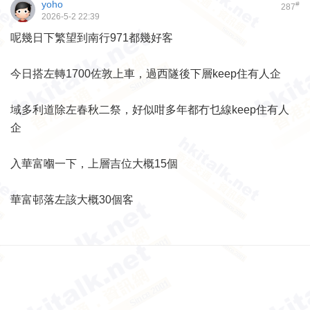
yoho
#
287
2026-5-2 22:39
呢幾日下繁望到南行971都幾好客
今日搭左轉1700佐敦上車，過西隧後下層keep住有人企
域多利道除左春秋二祭，好似咁多年都冇乜線keep住有人
企
入華富嗰一下，上層吉位大概15個
華富邨落左該大概30個客