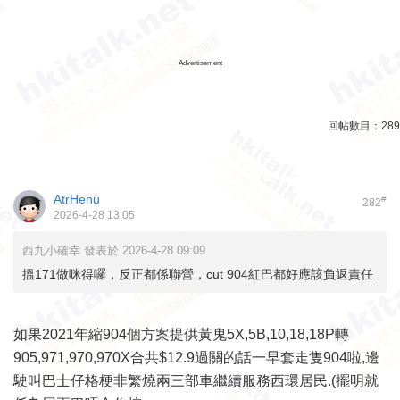
Advertisement
回帖數目：
289
AtrHenu
#
282
2026-4-28 13:05
西九小確幸 發表於 2026-4-28 09:09
搵171做咪得囉，反正都係聯營，cut 904紅巴都好應該負返責任
如果2021年縮904個方案提供黃鬼5X,5B,10,18,18P轉
905,971,970,970X合共$12.9過關的話一早套走隻904啦,邊
駛叫巴士仔格梗非繁燒兩三部車繼續服務西環居民.(擺明就