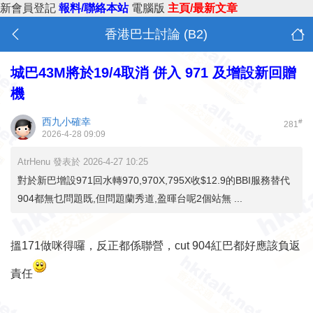
新會員登記
報料/聯絡本站
電腦版
主頁/最新文章
香港巴士討論 (B2)
城巴43M將於19/4取消 併入 971 及增設新回贈
機
西九小確幸
#
281
2026-4-28 09:09
AtrHenu 發表於 2026-4-27 10:25
對於新巴增設971回水轉970,970X,795X收$12.9的BBI服務替代
904都無乜問題既,但問題蘭秀道,盈暉台呢2個站無 ...
搵171做咪得囉，反正都係聯營，cut 904紅巴都好應該負返
責任