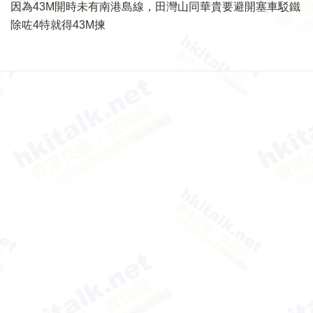
因為43M開時未有南港島線，田灣山同華貴要避開塞車駁鐵
除咗4特就得43M揀