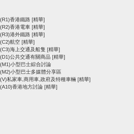
(R1)香港鐵路
[精華]
(R2)香港電車
[精華]
(R3)港外鐵路
[精華]
(C2)航空
[精華]
(C3)海上交通及船隻
[精華]
(D1)公共交通有關商品
[精華]
(M1)小型巴士綜合討論
(M2)小型巴士多媒體分享區
(V)私家車,商用車,政府及特種車輛
[精華]
(A10)香港地方討論
[精華]