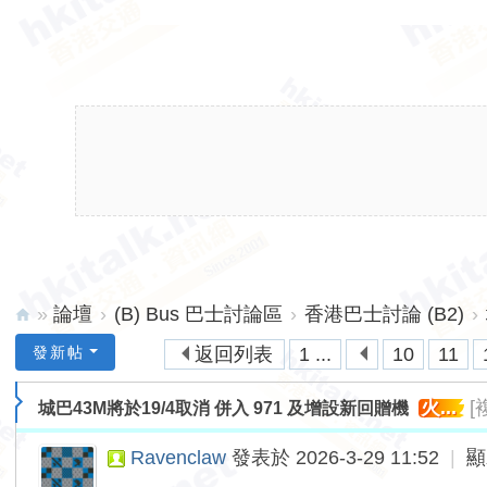
»
論壇
›
(B) Bus 巴士討論區
›
香港巴士討論 (B2)
›
hk
發新帖
返回列表
1 ...
10
11
ita
火...
[
城巴43M將於19/4取消 併入 971 及增設新回贈機
lk.
ne
Ravenclaw
發表於 2026-3-29 11:52
|
顯
t