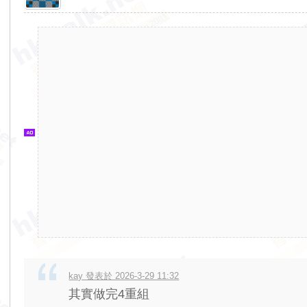
香
港
交
通
資
訊
網
kay 發表於 2026-3-29 11:32
其實做完4重組