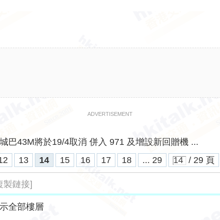
ADVERTISEMENT
城巴43M將於19/4取消 併入 971 及增設新回贈機 ...
12
13
14
15
16
17
18
... 29
/ 29 頁
複製鏈接]
示全部樓層