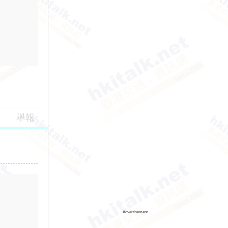
舉報
Advertisement