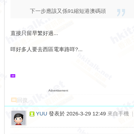
下一步應該又係91縮短港澳碼頭
直接只留早繁好過...
咩好多人要去西區電車路咩?...
Advertisement
回復
YUU
發表於 2026-3-29 12:49
來自手機
|