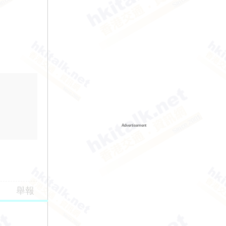
Advertisement
舉報