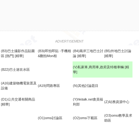
ADVERTISEMENT
(B3)巴士攝影作品貼圖
(B3i)即拍即貼 -手機相
(B4)兩岸三地巴士討
(B5)外地巴士討論
區
[熱門]
[精華]
&翻拍Mon相
論
[精華]
[精華]
(V)私家車,商用車,政府及特種車輛
[精
(B22)巴士迷吹水區
華]
食
(A16)建築物機電裝置及
(A19)問路專區
(N)其他討論題目
設備
(D1)公共交通有關商品
(Y)hkitalk.net會員福
(Z)站務資源中心
[精華]
利部
(O3)omsi教學及求
(O1)omsi討論區
(O2)omsi下載區
助區