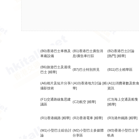
(B0)香港巴士車務及
(B1)香港巴士廣告消
(B2)香港巴士討論
車廂設備
息/廣告車行踪
[熱門]
[精華]
(B6)旅遊巴士及過境
(B7)巴士特別所見
(B11)巴士精華區
巴士
[精華]
(A6)相片及短片分享/
(A10)香港地方討論
[精
(A11)消費著數及飲
攝影技術
華]
資訊
(F1)交通路線集思建
(C3)海上交通及船隻
(C2)航空
[精華]
議區
[精華]
(R1)香港鐵路
[精華]
(R2)香港電車
[精華]
(R3)港外鐵路
[精華]
(M1)小型巴士綜合討
(M2)小型巴士多媒體
(M3)香港小型巴士字
論
分享區
軌表