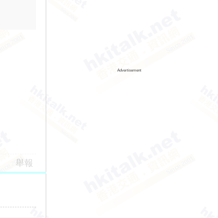
Advertisement
舉報