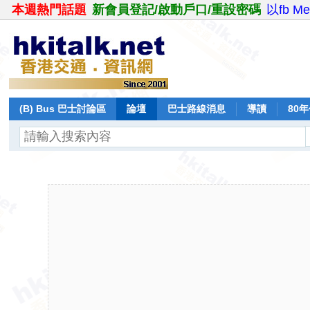
本週熱門話題
新會員登記/啟動戶口/重設密碼
以fb M
(B) Bus 巴士討論區
論壇
巴士路線消息
導讀
80
飛行報告
日誌
保留巴士
分享
記錄