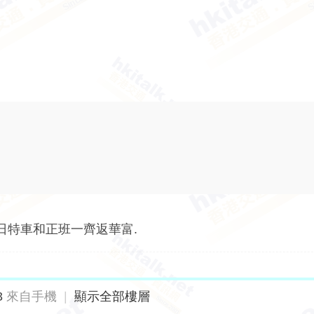
日特車和正班一齊返華富.
3
來自手機
|
顯示全部樓層