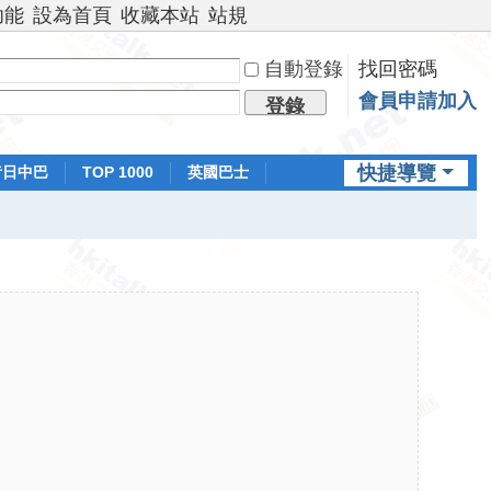
功能
設為首頁
收藏本站
站規
自動登錄
找回密碼
會員申請加入
登錄
快捷導覽
昔日中巴
TOP 1000
英國巴士
排行榜
日本鐵路