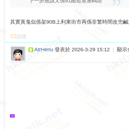
下一步應該又係91縮短港澳碼頭
其實黃鬼似係架90B上利東街市再係非繁時間改兜鹹魚
回復
AtrHenu
發表於 2026-3-29 15:12
|
顯示