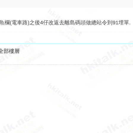
欄(電車路)之後4仔改返去離島碼頭做總站令到91埋單.
全部樓層