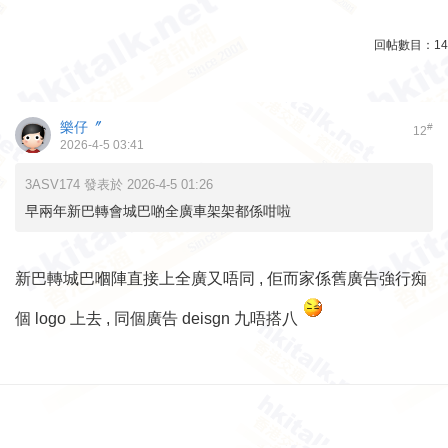
回帖數目：
14
樂仔〞
#
12
2026-4-5 03:41
3ASV174 發表於 2026-4-5 01:26
早兩年新巴轉會城巴啲全廣車架架都係咁啦
新巴轉城巴嗰陣直接上全廣又唔同 , 佢而家係舊廣告強行痴
個 logo 上去 , 同個廣告 deisgn 九唔搭八