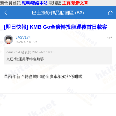
新會員登記
報料/聯絡本站
電腦版
主頁/最新文章
巴士攝影作品貼圖區 (B3)
[即日快報]
KMB Go全廣轉投龍運後首日載客
3ASV174
#
11
2026-4-5 01:26
deal5354 發表於 2026-4-2 14:13
九巴/龍運美學特色黎🤣
早兩年新巴轉會城巴啲全廣車架架都係咁啦