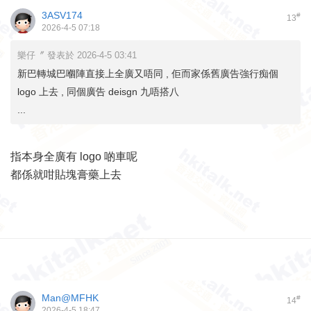
3ASV174
#
13
2026-4-5 07:18
樂仔〞 發表於 2026-4-5 03:41
新巴轉城巴嗰陣直接上全廣又唔同 , 佢而家係舊廣告強行痴個
logo 上去 , 同個廣告 deisgn 九唔搭八
...
指本身全廣有 logo 啲車呢
都係就咁貼塊膏藥上去
Man@MFHK
#
14
2026-4-5 18:47