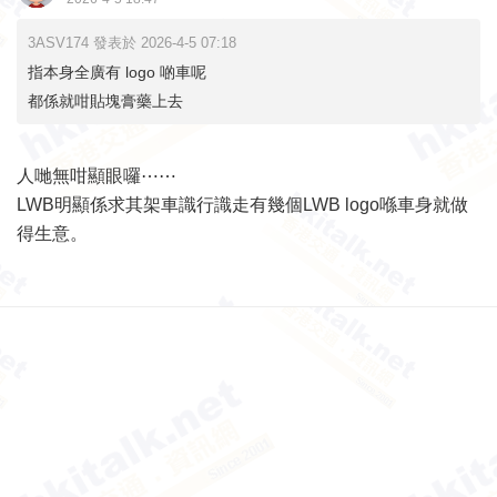
3ASV174 發表於 2026-4-5 07:18
指本身全廣有 logo 啲車呢
都係就咁貼塊膏藥上去
人哋無咁顯眼囉⋯⋯
LWB明顯係求其架車識行識走有幾個LWB logo喺車身就做
得生意。