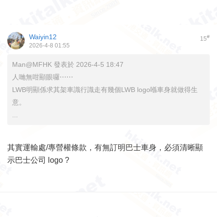
Waiyin12
#
15
2026-4-8 01:55
Man@MFHK 發表於 2026-4-5 18:47
人哋無咁顯眼囉⋯⋯
LWB明顯係求其架車識行識走有幾個LWB logo喺車身就做得生
意。
...
其實運輸處/專營權條款，有無訂明巴士車身，必須清晰顯
示巴士公司 logo ?