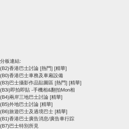
分板連結:
(B2)香港巴士討論
[熱門]
[精華]
(B0)香港巴士車務及車廂設備
(B3)巴士攝影作品貼圖區
[熱門]
[精華]
(B3i)即拍即貼 -手機相&翻拍Mon相
(B4)兩岸三地巴士討論
[精華]
(B5)外地巴士討論
[精華]
(B6)旅遊巴士及過境巴士
[精華]
(B1)香港巴士廣告消息/廣告車行踪
(B7)巴士特別所見