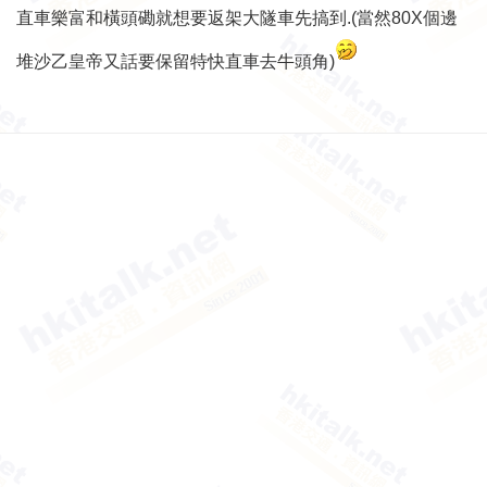
直車樂富和橫頭磡就想要返架大隧車先搞到.(當然80X個邊
堆沙乙皇帝又話要保留特快直車去牛頭角)