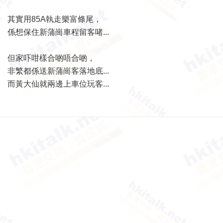
其實用85A執走樂富條尾，
係想保住新蒲崗車程留客啫...
但家吓咁樣合啲唔合啲，
非繁都係送新蒲崗客落地底...
而黃大仙就兩邊上車位玩客...