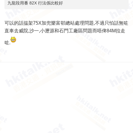
九龍段用番 82X 行法係比較好
可以的話揾架75X加兜樂富邨總站處理問題,不過只怕話無咗
直車去威院,沙一,小瀝源和石門工廠區問題而唔俾84M拉走
咗.