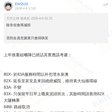
ENS529
#
23
2026-4-6 17:02
天空之神 發表於 2026-4-6 01:21
除非佢會再減班
否則全員兜廣黃只會得啖笑
上年推重組嗰陣已經話其實應該考慮：
80X- 於83A服務時間以外兜埋水泉澳
82X- 延長至富安及來回繞經威院，維持黃大仙循環線
83A- 不變
83X- 只保留平日早上嘅黃泥頭班次，其餘時間請善用82X
大隧轉乘
84M- 路線取消