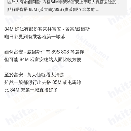
區外人有兩個問題: 方格84M非繁喺富安上車啲人係搭去邊度，
點解唔肯搭 85M (黃大仙)/89S (廣黃)呢？非繁射 ...
84M 好似有部份客來往富安 - 置富/威爾斯
嗰日都見到有乘客喺第一城落
雖然富安 - 威爾斯仲有 89S 808 等選擇
但可能 84M 喺富安總站入面比較方便
至於富安 - 黃大仙就唔太清楚
雖然一般都係行出去搭 85M 或屯馬線
比 84M 兜第一城直接好多