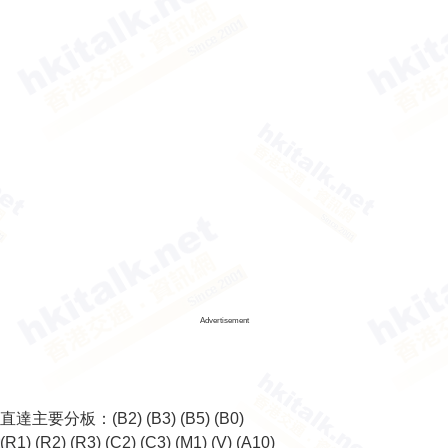
Advertisement
直達主要分板：
(B2)
(B3)
(B5)
(B0)
(R1)
(R2)
(R3)
(C2)
(C3)
(M1)
(V)
(A10)