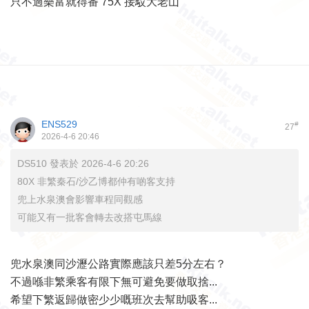
只不過樂富就得番 75X 接駁大老山
ENS529
#
27
2026-4-6 20:46
DS510 發表於 2026-4-6 20:26
80X 非繁秦石/沙乙博都仲有啲客支持
兜上水泉澳會影響車程同觀感
可能又有一批客會轉去改搭屯馬線
兜水泉澳同沙瀝公路實際應該只差5分左右？
不過喺非繁乘客有限下無可避免要做取捨...
希望下繁返歸做密少少嘅班次去幫助吸客...