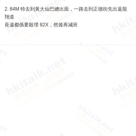
2. 84M 特去到黃大仙巴總出面，一路去到正德街先出返龍
翔道
長遠都係要殺埋 82X，然後再減班