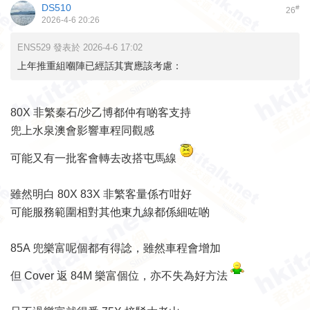
DS510
#
26
2026-4-6 20:26
ENS529 發表於 2026-4-6 17:02
上年推重組嗰陣已經話其實應該考慮：
80X 非繁秦石/沙乙博都仲有啲客支持
兜上水泉澳會影響車程同觀感
可能又有一批客會轉去改搭屯馬線
雖然明白 80X 83X 非繁客量係冇咁好
可能服務範圍相對其他東九線都係細咗啲
85A 兜樂富呢個都有得諗，雖然車程會增加
但 Cover 返 84M 樂富個位，亦不失為好方法