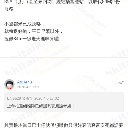
85A- 北行（甚至來回均）繞經樂富總站，以取代84M部份
服務
不過都米已成炊咯，
就執返好啲，平日早繁以外，
搵條84m一線走天涯咪算囉...
AtrHenu
#
24
2026-4-6 17:31
ENS529 發表於 2026-4-6 17:02
上年推重組嗰陣已經話其實應該考慮：
其實根本當日巴士仔就係想噤做只係好衰唔衰富安死都話要