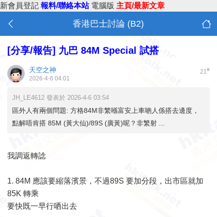
新會員登記
報料/聯絡本站
電腦版
主頁/最新文章
香港巴士討論 (B2)
[分享/報告]
九巴 84M Special 試搭
天空之神
#
21
2026-4-6 04:01
JH_LE4612 發表於 2026-4-6 03:54
區外人有兩個問題: 方格84M非繁喺富安上車啲人係搭去邊度，
點解唔肯搭 85M (黃大仙)/89S (廣黃)呢？非繁射 ...
我調返轉諗
1. 84M 應該要縮落濱景，不過89S 要加分段，出市區就加
85K 轉乘
要快既一早行哂出去