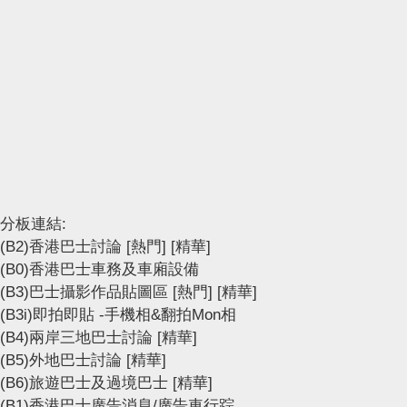
分板連結:
(B2)香港巴士討論
[熱門]
[精華]
(B0)香港巴士車務及車廂設備
(B3)巴士攝影作品貼圖區
[熱門]
[精華]
(B3i)即拍即貼 -手機相&翻拍Mon相
(B4)兩岸三地巴士討論
[精華]
(B5)外地巴士討論
[精華]
(B6)旅遊巴士及過境巴士
[精華]
(B1)香港巴士廣告消息/廣告車行踪