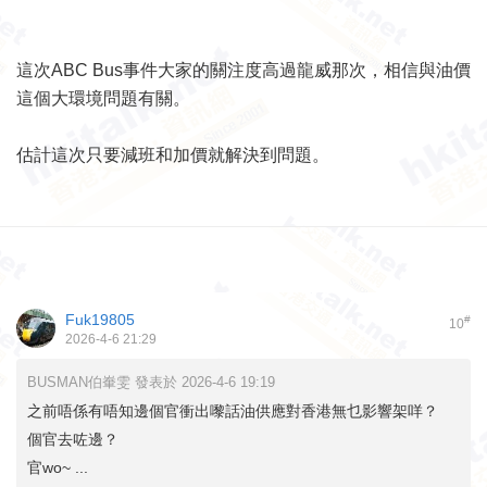
這次ABC Bus事件大家的關注度高過龍威那次，相信與油價
這個大環境問題有關。
估計這次只要減班和加價就解決到問題。
Fuk19805
#
10
2026-4-6 21:29
BUSMAN伯輋雯 發表於 2026-4-6 19:19
之前唔係有唔知邊個官衝出嚟話油供應對香港無乜影響架咩？
個官去咗邊？
官wo~ ...