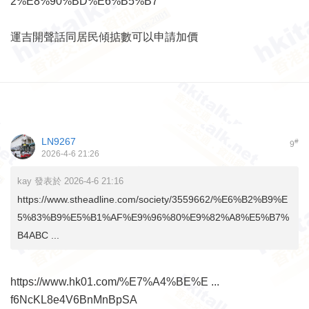
2%E8%90%BD%E6%B5%B7
運吉開聲話同居民傾掂數可以申請加價
LN9267
#
9
2026-4-6 21:26
kay 發表於 2026-4-6 21:16
https://www.stheadline.com/society/3559662/%E6%B2%B9%E
5%83%B9%E5%B1%AF%E9%96%80%E9%82%A8%E5%B7%
B4ABC ...
https://www.hk01.com/%E7%A4%BE%E ...
f6NcKL8e4V6BnMnBpSA