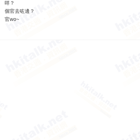
咩？
個官去咗邊？
官wo~