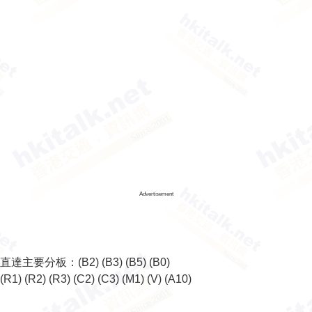
Advertisement
直達主要分板：
(B2)
(B3)
(B5)
(B0)
(R1)
(R2)
(R3)
(C2)
(C3)
(M1)
(V)
(A10)