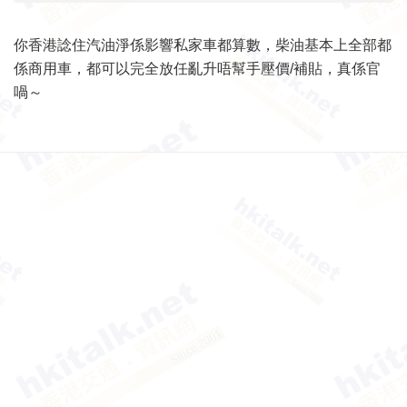
你香港諗住汽油淨係影響私家車都算數，柴油基本上全部都
係商用車，都可以完全放任亂升唔幫手壓價/補貼，真係官
喎～