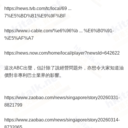
https://news.tvb.com/tc/local/69 ...
7%E5%BD%B1%E9%9F%BF
https://www.i-cable.com/%e6%96%b ... %E6%B0%91-
%E5%AF%A7
https://news.now.com/home/local/player?newsId=642622
這次ABC出聲，估計除了說經營問題外，亦想令大家知道油
價對非專利巴士業界的影響。
https://www.zaobao.com/news/singapore/story20260331-
8821799
https://www.zaobao.com/news/singapore/story20260314-
8732065