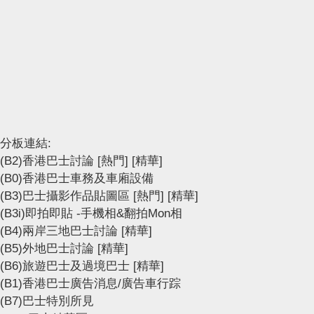
分板連結:
(B2)香港巴士討論
[熱門]
[精華]
(B0)香港巴士車務及車廂設備
(B3)巴士攝影作品貼圖區
[熱門]
[精華]
(B3i)即拍即貼 -手機相&翻拍Mon相
(B4)兩岸三地巴士討論
[精華]
(B5)外地巴士討論
[精華]
(B6)旅遊巴士及過境巴士
[精華]
(B1)香港巴士廣告消息/廣告車行踪
(B7)巴士特別所見