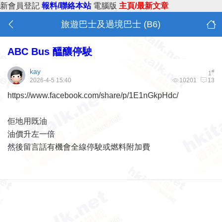
新會員登記
報料/聯絡本站
電腦版
主頁/最新文章
旅遊巴士及過境巴士 (B6)
ABC Bus 醞釀停駛
kay
#
1
2026-4-5 15:40
10201
13
https://www.facebook.com/share/p/1E1nGkpHdc/
佢地用既油
油價升左一倍
然後留言話有機會全線停駛或燃料附加費