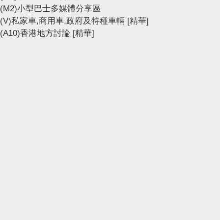
(M2)小型巴士多媒體分享區
(V)私家車,商用車,政府及特種車輛
[精華]
(A10)香港地方討論
[精華]