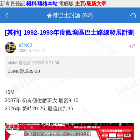
新會員登記
報料/聯絡本站
電腦版
主頁/最新文章
香港巴士討論 (B2)
[其他]
1992-1993年度觀塘區巴士路線發展計劃
s3m89
#
41
2026-5-7 00:47
violet 發表於 2026-5-6 21:04
15由8變成25-30
16M
2007年 仍有個位數班次 最密9-10
2026年 繁時20-25, 最疏跌到35