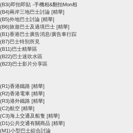
(B3i)即拍即貼 -手機相&翻拍Mon相
(B4)兩岸三地巴士討論
[精華]
(B5)外地巴士討論
[精華]
(B6)旅遊巴士及過境巴士
[精華]
(B1)香港巴士廣告消息/廣告車行踪
(B7)巴士特別所見
(B11)巴士精華區
(B22)巴士迷吹水區
(B23)巴士影片分享區
(R1)香港鐵路
[精華]
(R2)香港電車
[精華]
(R3)港外鐵路
[精華]
(C2)航空
[精華]
(C3)海上交通及船隻
[精華]
(D1)公共交通有關商品
[精華]
(M1)小型巴士綜合討論