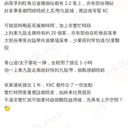
由美孚到旺角沿途幾個站都有 1-2 客上，亦有部份飛站
好多乘客都問經唔經土瓜灣/九龍城，應該係等緊 6C
可能當時剛延長服務時間，加上非繁忙時段
上到東九龍走廊時有約 20 個客，亦有部份在旺角前落車
大部份乘客在臨華街遊樂場落車，少量搭到常怡道/兒童醫
院
青山道/太子塞咗一陣，全程用了接近 1 小時
但一上東九龍走廊就好快到九龍灣，個觀感都唔錯
依家過咗接近 1 年，X6C 都作出了一些改動
繁忙時間客量應該都唔差，始終來往商貿區
不過非繁忙就可能要待啟德醫院啟用後，先再有上升空間？