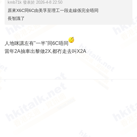
kmb71k 發表於 2026-4-8 22:50
原來X6C同6C由美孚至理工一段走線係完全唔同
長智識了
人地咪講左有"一半"同6C唔同
當年2A抽車出黎做2X,都冇走去叫X2A