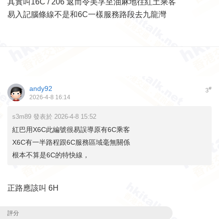
其實叫16C / 206 返而令美孚至油麻地往紅土乘客
易入記腦條線不是和6C一樣服務路段去九龍灣
andy92
#
3
2026-4-8 16:14
s3m89 發表於 2026-4-8 15:52
紅巴用X6C此編號很易誤導原有6C乘客
X6C有一半路程跟6C服務區域毫無關係
根本不算是6C的特快線，
正路應該叫 6H
評分