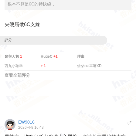
根本不算是6C的特快線，
夾硬屈做6C支線
評分
參與人數
1
HugeC
+1
理由
西九小確幸
+ 1
借朵cut車嘛XD
查看全部評分
EW9016
#
6
2026-4-8 16:43