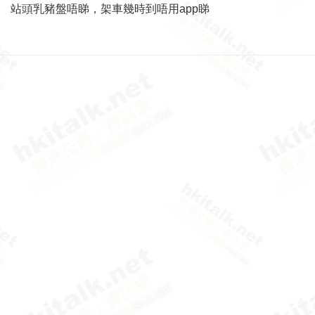
站頭乳豬盤唔睇，架車幾時到唔用app睇