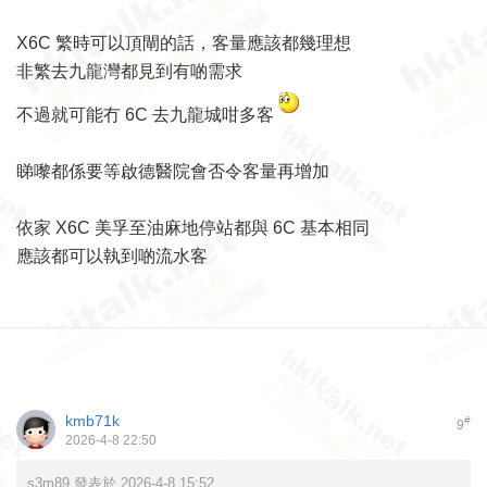
X6C 繁時可以頂閘的話，客量應該都幾理想
非繁去九龍灣都見到有啲需求
不過就可能冇 6C 去九龍城咁多客
睇嚟都係要等啟德醫院會否令客量再增加
依家 X6C 美孚至油麻地停站都與 6C 基本相同
應該都可以執到啲流水客
kmb71k
#
9
2026-4-8 22:50
s3m89 發表於 2026-4-8 15:52