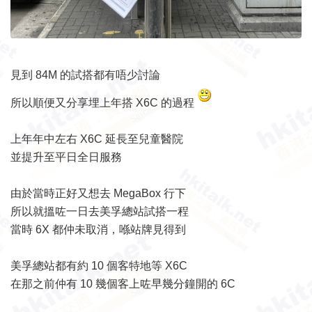
見到 84M 的試搭都有唔少討論
所以順便又分享埋上年搭 X6C 的過程
上年年中左右 X6C 延長至兒童醫院
並提升至平日全日服務
由於當時正好又想去 MegaBox 行下
所以就搵咗一日去美孚總站試搭一程
當時 6X 都仲未取消，喺站牌見得到
美孚總站都有約 10 個客特地等 X6C
在那之前仲有 10 幾個客上咗早幾分鐘開的 6C