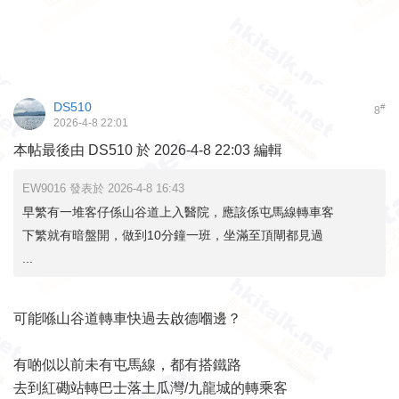
DS510
#
8
2026-4-8 22:01
本帖最後由 DS510 於 2026-4-8 22:03 編輯
EW9016 發表於 2026-4-8 16:43
早繁有一堆客仔係山谷道上入醫院，應該係屯馬線轉車客
下繁就有暗盤開，做到10分鐘一班，坐滿至頂閘都見過
...
可能喺山谷道轉車快過去啟德嗰邊？
有啲似以前未有屯馬線，都有搭鐵路
去到紅磡站轉巴士落土瓜灣/九龍城的轉乘客