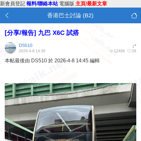
新會員登記
報料/聯絡本站
電腦版
主頁/最新文章
香港巴士討論 (B2)
[分享/報告]
九巴 X6C 試搭
DS510
#
1
2026-4-8 14:38
12486
28
本帖最後由 DS510 於 2026-4-8 14:45 編輯