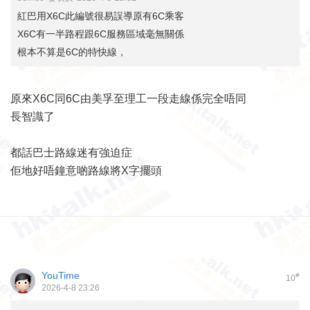
紅巴用X6C此編號很易誤導原有6C乘客
X6C有一半路程跟6C服務區域毫無關係
根本不算是6C的特快線，
原來X6C同6C由美孚至理工一段走線係完全唔同
長智識了
都話巴士路線迷有強迫症
佢地好唔鐘意啲路線將X字擺頭
YouTime
#
10
2026-4-8 23:26