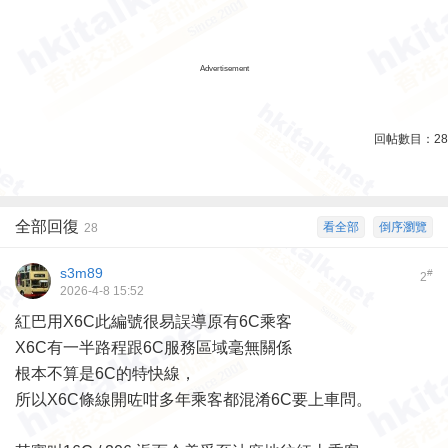
Advertisement
回帖數目：
28
全部回復
看全部
倒序瀏覽
28
s3m89
#
2
2026-4-8 15:52
紅巴用X6C此編號很易誤導原有6C乘客
X6C有一半路程跟6C服務區域毫無關係
根本不算是6C的特快線，
所以X6C條線開咗咁多年乘客都混淆6C要上車問。