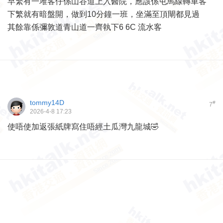
早繁有一堆客仔係山谷道上入醫院，應該係屯馬線轉車客
下繁就有暗盤開，做到10分鐘一班，坐滿至頂閘都見過
其餘靠係彌敦道青山道一齊執下6 6C 流水客
tommy14D
#
7
2026-4-8 17:23
使唔使加返張紙牌寫住唔經土瓜灣九龍城🤣