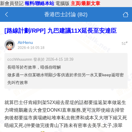
新會員登記
報料/聯絡本站
電腦版
主頁/最新文章
香港巴士討論 (B2)
[路線計劃/RPP]
九巴建議11X延長至安達臣
AtrHenu
#
51
2026-4-16 05:18
ccchhhuuunnn 發表於 2026-4-15 18:39
長唔等於冇效率，唔係你咁解
做多過一水但某啲水明顯少客供過於求但另一水又要keep返咁密
先叫冇效率
就算巴士仔肯縮到架52X縮去星堤的話都要揾返架車做返生
力啤燒鵝廠去大會堂DONKI直車服務,更可況即使縮去掃管
匆後都要揾市廣場總站堆車私去救濟和成本又大增下縮又死
唔縮又死.(仲要做完後青山下路未有密車去美孚,太子,浪翠