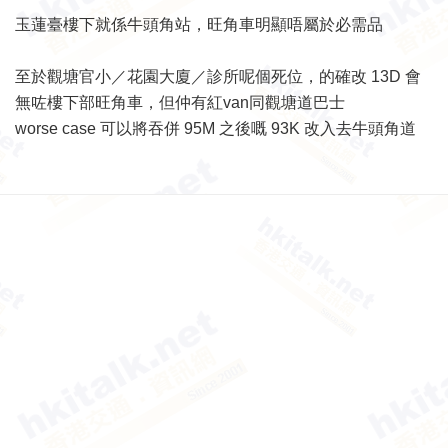
玉蓮臺樓下就係牛頭角站，旺角車明顯唔屬於必需品
至於觀塘官小／花園大廈／診所呢個死位，的確改 13D 會
無咗樓下部旺角車，但仲有紅van同觀塘道巴士
worse case 可以將吞併 95M 之後嘅 93K 改入去牛頭角道