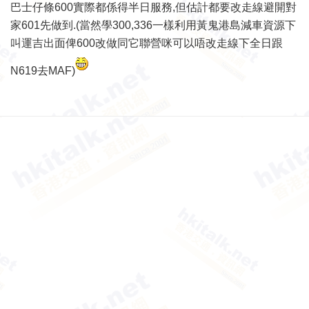
巴士仔條600實際都係得半日服務,但估計都要改走線避開對
家601先做到.(當然學300,336一樣利用黃鬼港島減車資源下
叫運吉出面俾600改做同它聯營咪可以唔改走線下全日跟
N619去MAF)