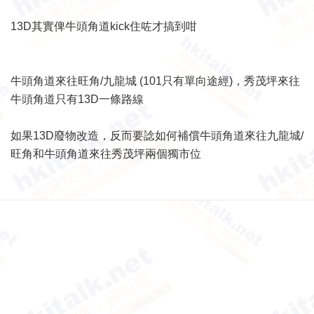
13D其實俾牛頭角道kick住咗才搞到咁
牛頭角道來往旺角/九龍城 (101只有單向途經)，秀茂坪來往
牛頭角道只有13D一條路線
如果13D廢物改造，反而要諗如何補償牛頭角道來往九龍城/
旺角和牛頭角道來往秀茂坪兩個獨市位