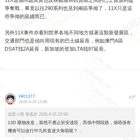
11X這個問題其實也反映觀塘和西貢區之間的巴士資源利益
爭奪戰，畢竟以往290系列也見到兩區爭拗了，11X只是這
些爭拗的延續而已。
另外11X事件亦看到世界各地不同地方就著這類新發展區，
交通部門也是傾向用現有的巴士線延長，例如澳門A區
DSAT找2A延長，新加坡的登加LTA找97延長。
HR1377
#
57
2026-4-16 12:08
流星☆雨 發表於 2026-4-15 23:59
13D 廢物改造，當然不應止於安達臣，而係中間段路，係唔係有
機會可以改行中九幹直達大角咀呢？ ...