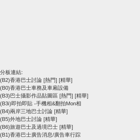
分板連結:
(B2)香港巴士討論
[熱門]
[精華]
(B0)香港巴士車務及車廂設備
(B3)巴士攝影作品貼圖區
[熱門]
[精華]
(B3i)即拍即貼 -手機相&翻拍Mon相
(B4)兩岸三地巴士討論
[精華]
(B5)外地巴士討論
[精華]
(B6)旅遊巴士及過境巴士
[精華]
(B1)香港巴士廣告消息/廣告車行踪