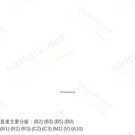
Advertisement
直達主要分板：
(B2)
(B3)
(B5)
(B0)
(R1)
(R2)
(R3)
(C2)
(C3)
(M1)
(V)
(A10)