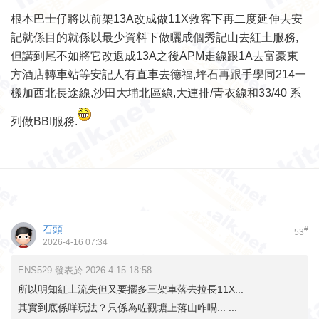
根本巴士仔將以前架13A改成做11X救客下再二度延伸去安
記就係目的就係以最少資料下做曬成個秀記山去紅土服務,
但講到尾不如將它改返成13A之後APM走線跟1A去富豪東
方酒店轉車站等安記人有直車去德福,坪石再跟手學同214一
樣加西北長途線,沙田大埔北區線,大連排/青衣線和33/40 系
列做BBI服務.
石頭
#
53
2026-4-16 07:34
ENS529 發表於 2026-4-15 18:58
所以明知紅土流失但又要擺多三架車落去拉長11X...
其實到底係咩玩法？只係為咗觀塘上落山咋喎... ...