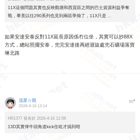
11X這個問題其實也反映觀塘和西貢區之間的巴士資源利益爭奪
戰，畢竟以往290系列也見到兩區爭拗了，11X只是 ...
如果安達安泰反對11X延長原因係冇位坐，其實可以抄88X
方式，總站照擺安泰，兜完安達後再經迴旋處兜石礦場落寶
琳北路
流星☆雨
#
60
2026-4-16 13:14
HR1377 發表於 2026-4-16 12:08
13D其實俾牛頭角道kick住咗才搞到咁