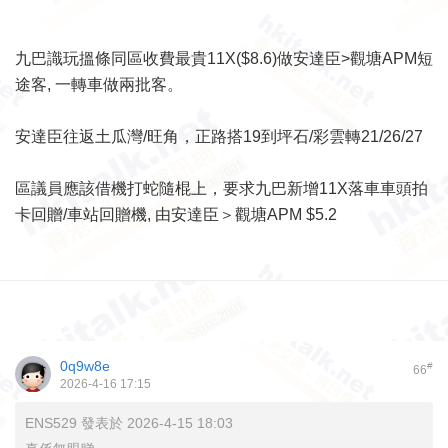
九巴識玩搵條同區收費最貴11X($8.6)做安達臣>觀塘APM短
途客, 一轉車做兩批客。
安達臣往返土瓜灣/旺角，正路搭19到坪石/彩雲轉21/26/27
區議員應該借機打蛇隨棍上，要求九巴新增11X落車車頭拍
卡回贈/車站回贈機, 由安達臣＞觀塘APM $5.2
0q9w8e
#
66
2026-4-16 17:15
ENS529 發表於 2026-4-15 18:03