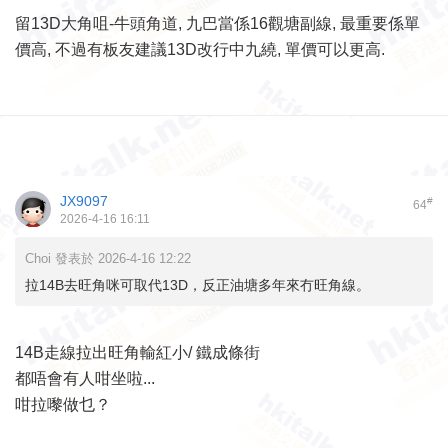
留13D大角咀-牛頭角道, 九巴當係16觀塘副線, 最重要係單
價高, 不過有板友建議13D改行中九繞, 單價可以更高.
JX9097
#
64
2026-4-16 16:11
Choi 發表於 2026-4-16 12:22
拉14B去旺角咪可取代13D，反正油塘多年來冇旺角線。
14B走線拉出旺角輸紅小/ 鐵成條街
都唔會有人咁坐啦...
咁拉嚟做乜？