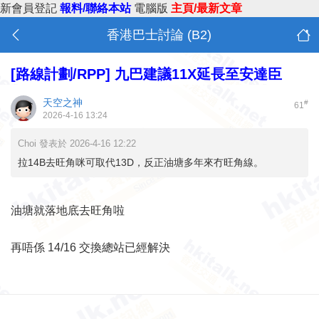
新會員登記
報料/聯絡本站
電腦版
主頁/最新文章
香港巴士討論 (B2)
[路線計劃/RPP]
九巴建議11X延長至安達臣
天空之神
#
61
2026-4-16 13:24
Choi 發表於 2026-4-16 12:22
拉14B去旺角咪可取代13D，反正油塘多年來冇旺角線。
油塘就落地底去旺角啦
再唔係 14/16 交換總站已經解決