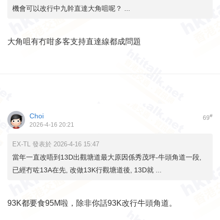
機會可以改行中九幹直達大角咀呢？ ...
大角咀有冇咁多客支持直達線都成問題
Choi
#
69
2026-4-16 20:21
EX-TL 發表於 2026-4-16 15:47
當年一直改唔到13D出觀塘道最大原因係秀茂坪-牛頭角道一段,
已經冇咗13A在先, 改做13K行觀塘道後, 13D就 ...
93K都要食95M啦，除非你話93K改行牛頭角道。