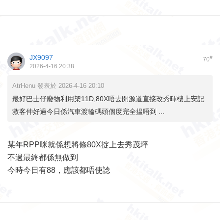
JX9097
#
70
2026-4-16 20:38
AtrHenu 發表於 2026-4-16 20:10
最好巴士仔廢物利用架11D,80X唔去開源道直接改秀暉樓上安記
救客仲好過今日係汽車渡輪碼頭個度完全揾唔到 ...
某年RPP咪就係想將條80X掟上去秀茂坪
不過最終都係無做到
今時今日有88，應該都唔使諗