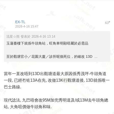
EX-TL
#
63
2026-4-16 15:47
流星☆雨 發表於 2026-4-16 13:14
玉蓮臺樓下就係牛頭角站，旺角車明顯唔屬於必需品
至於觀塘官小／花園大廈／診所呢個死位，的確改 13D ...
當年一直改唔到13D出觀塘道最大原因係秀茂坪-牛頭角道
一段, 已經冇咗13A在先, 改做13K行觀塘道後, 13D就係唯一
巴士路線.
現代諗法, 九巴唔會改95M加兜秀明道及/或13M去牛頭角總
站, 大角咀價做牛頭角和味.