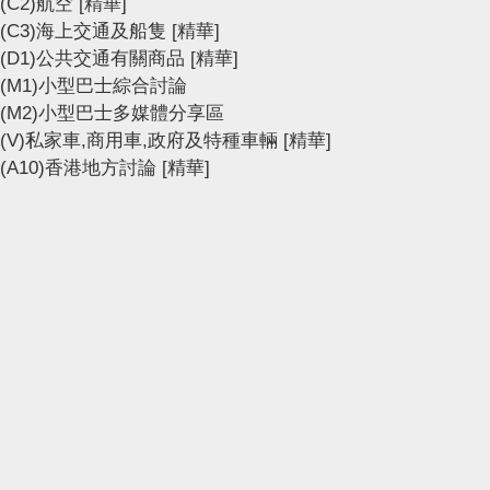
(C2)航空
[精華]
(C3)海上交通及船隻
[精華]
(D1)公共交通有關商品
[精華]
(M1)小型巴士綜合討論
(M2)小型巴士多媒體分享區
(V)私家車,商用車,政府及特種車輛
[精華]
(A10)香港地方討論
[精華]