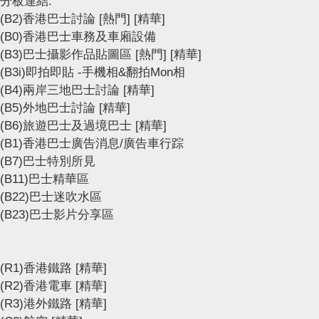
分板連結:
(B2)香港巴士討論
[熱門]
[精華]
(B0)香港巴士車務及車廂設備
(B3)巴士攝影作品貼圖區
[熱門]
[精華]
(B3i)即拍即貼 -手機相&翻拍Mon相
(B4)兩岸三地巴士討論
[精華]
(B5)外地巴士討論
[精華]
(B6)旅遊巴士及過境巴士
[精華]
(B1)香港巴士廣告消息/廣告車行踪
(B7)巴士特別所見
(B11)巴士精華區
(B22)巴士迷吹水區
(B23)巴士影片分享區
(R1)香港鐵路
[精華]
(R2)香港電車
[精華]
(R3)港外鐵路
[精華]