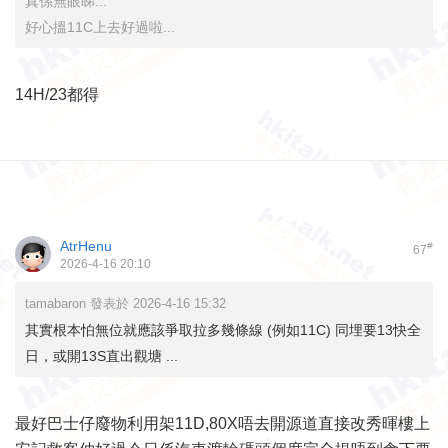
真係無眼睇...
好心搵11C上去好過啦...
14H/23都得
AtrHenu
#
67
2026-4-16 20:10
tamabaron 發表於 2026-4-16 15:32
其實根本怕無位就應該爭取拉多幾條線 (例如11C) 同埋要13快全
日，或開13S直出觀塘 ...
最好巴士仔廢物利用架11D,80X唔去開源道直接改秀暉樓上