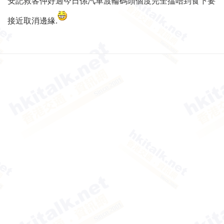
安記救客仲好過今日係汽車渡輪碼頭個度完全揾唔到食下要
接近取消邊緣.