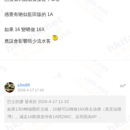
感覺有啲似藍田版的 1A
如果 16 變晒做 16X
應該會影響唔少流水客
s3m89
#
86
2026-4-17 17:43
巴士的膠 發表於 2026-4-17 11:33
如果13D/轉做觀旺主線，16都可以轉做16X再去油塘（甚至油塘
灣）。減走16觀塘道仲有1A同296C。反而因為6P ...