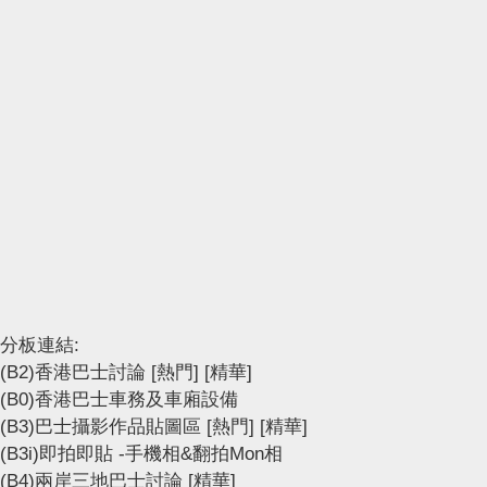
分板連結:
(B2)香港巴士討論
[熱門]
[精華]
(B0)香港巴士車務及車廂設備
(B3)巴士攝影作品貼圖區
[熱門]
[精華]
(B3i)即拍即貼 -手機相&翻拍Mon相
(B4)兩岸三地巴士討論
[精華]