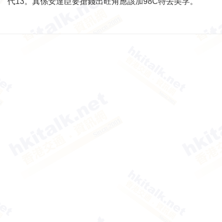
代13。真係安達臣要搶錢出旺角應該加98C特去美孚。