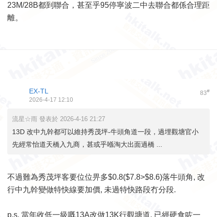
23M/28B都到聯合，甚至乎95停寧波二中去聯合都係合理距
離。
EX-TL
#
83
2026-4-17 12:10
流星☆雨 發表於 2026-4-16 21:27
13D 改中九幹都可以維持秀茂坪-牛頭角道一段，過埋觀塘官小
先經常怡道天橋入九商，甚或乎喺淘大出面過橋 ...
不過難為秀茂坪客要位位畀多$0.8($7.8>$8.6)落牛頭角, 改
行中九幹變做特快線要加價, 未過特快路段冇分段.
p.s. 當年收低一級嘅13A改做13K行觀塘道, 已經硬食咗一