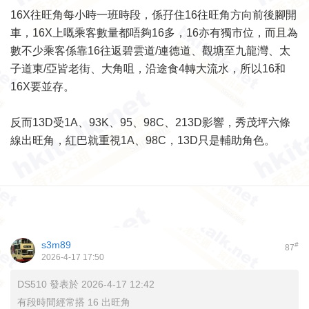
16X往旺角每小時一班時段，係孖住16往旺角方向前後腳開
車，16X上嘅乘客數量都唔夠16多，16亦有獨市位，而且為
數不少乘客係靠16往返碧雲道/連德道、觀塘至九龍灣、太
子道東/亞皆老街、大角咀，沿途食4轉大流水，所以16和
16X要並存。
反而13D受1A、93K、95、98C、213D影響，秀茂坪六條
線出旺角，紅巴就重視1A、98C，13D只是輔助角色。
s3m89
#
87
2026-4-17 17:50
DS510 發表於 2026-4-17 12:42
有段時間經常搭 16 出旺角