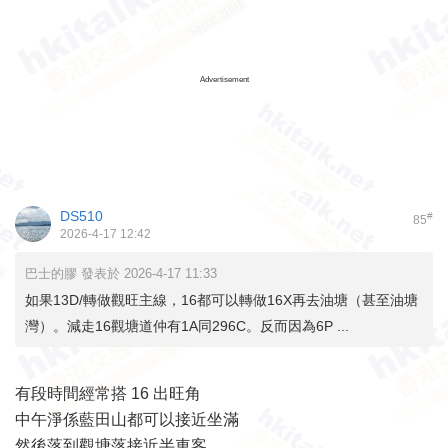
Advertisement
DS510
#
85
2026-4-17 12:42
巴士的膠 發表於 2026-4-17 11:33
如果13D/轉做觀旺主線，16都可以轉做16X再去油塘（甚至油塘
灣）。減走16觀塘道仲有1A同296C。反而因為6P ...
有段時間經常搭 16 出旺角
中午淨係藍田山都可以接近坐滿
然後落到觀塘落接近半車客