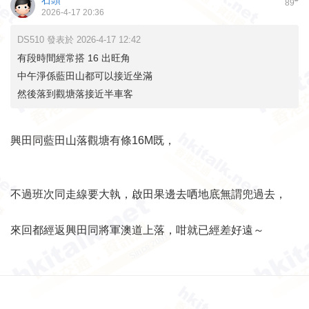
石頭
89
2026-4-17 20:36
DS510 發表於 2026-4-17 12:42
有段時間經常搭 16 出旺角
中午淨係藍田山都可以接近坐滿
然後落到觀塘落接近半車客
興田同藍田山落觀塘有條16M既，
不過班次同走線要大執，啟田果邊去哂地底無謂兜過去，
來回都經返興田同將軍澳道上落，咁就已經差好遠～