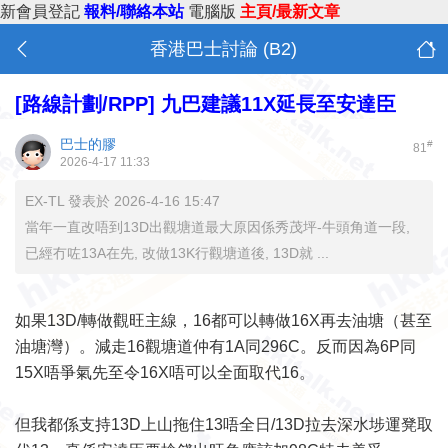
新會員登記
報料/聯絡本站
電腦版
主頁/最新文章
香港巴士討論 (B2)
[路線計劃/RPP]
九巴建議11X延長至安達臣
巴士的膠
#
81
2026-4-17 11:33
EX-TL 發表於 2026-4-16 15:47
當年一直改唔到13D出觀塘道最大原因係秀茂坪-牛頭角道一段,
已經冇咗13A在先, 改做13K行觀塘道後, 13D就 ...
如果13D/轉做觀旺主線，16都可以轉做16X再去油塘（甚至
油塘灣）。減走16觀塘道仲有1A同296C。反而因為6P同
15X唔爭氣先至令16X唔可以全面取代16。
但我都係支持13D上山拖住13唔全日/13D拉去深水埗運凳取