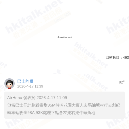
Advertisement
回帖數目：
463
巴士的膠
#
82
2026-4-17 11:39
AtrHenu 發表於 2026-4-17 11:09
但當巴士仔計劃殺毒隻95M時叫花園大廈人去馬油塘村行去創紀
轉車站改坐98A,93K處理下點會左兜右兜牛頭角地 ...