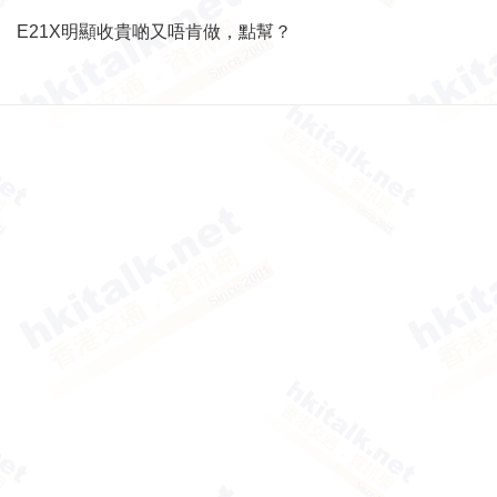
E21X明顯收貴啲又唔肯做，點幫？