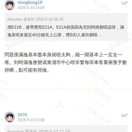
HongKong19
#
93
2026-5-10 14:04
thorchan 發表於 2026-5-10 06:20
摺E21B，連帶攪死E21A。E21A就係因為兜到阿媽都唔認得，滿
逸差唔多接近40分鐘先上公路，攪到D人連街都唔 ...
問題係滿逸基本盤本身就唔太夠，鐵一開基本上一定走一
堆。到時滿逸會變成東涌市中心咁非繁每班車客量兩隻手數
得晒，點可能有得做。
2076
#
94
2026-5-10 14:08
thorchan 發表於 2026-5-10 12:19