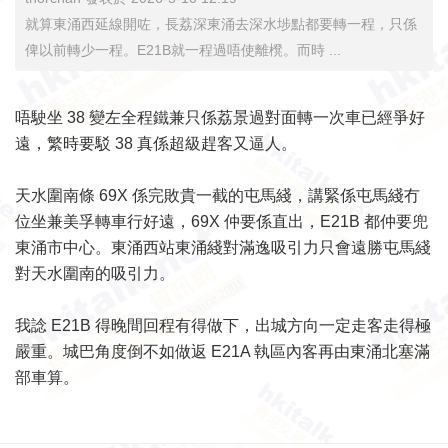
就算東涌西延線開咗，長荔深東涌去深水埗點都要轉一程，只係
俾以前轉少一程。E21B就一程過唔使離櫈。而時 ...
唔駛坐 38 變左全程鐵兼只係荔景過對面轉一次車已經爭好
遠，繁時要駁 38 真係超級趕客又逼人。
天水圍南條 69X 係完敗貴一截的屯馬綫，講緊係屯馬綫冇
位坐兼美孚轉車行好遠，69X 仲要係直出，E21B 都仲要兜
東涌市中心。東涌西站東涌綫對滿逸吸引力只會遠勝屯馬綫
對天水圍南的吸引力。
我諗 E21B 得晚間回程有得做下，出城方向一定走客走得極
嚴重。城巴角度倒不如做返 E21A 執區內客再由東涌北塞滿
部車算。