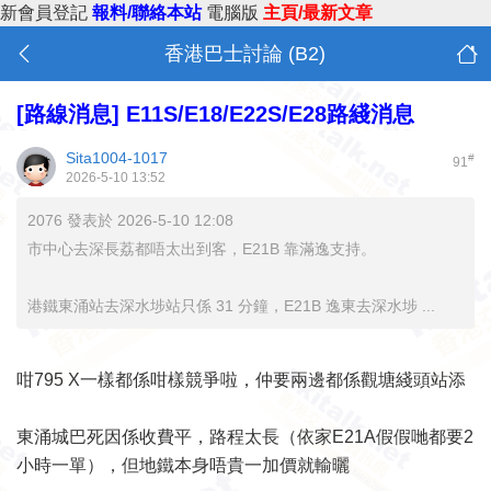
新會員登記
報料/聯絡本站
電腦版
主頁/最新文章
香港巴士討論 (B2)
[路線消息]
E11S/E18/E22S/E28路綫消息
Sita1004-1017
#
91
2026-5-10 13:52
2076 發表於 2026-5-10 12:08
市中心去深長荔都唔太出到客，E21B 靠滿逸支持。
港鐵東涌站去深水埗站只係 31 分鐘，E21B 逸東去深水埗 ...
咁795 X一樣都係咁樣競爭啦，仲要兩邊都係觀塘綫頭站添
東涌城巴死因係收費平，路程太長（依家E21A假假哋都要2
小時一單），但地鐵本身唔貴一加價就輸曬