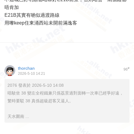
唔肯加
E21B其實有啲似過渡路線
用嚟keep住東涌西站未開前滿逸客
thorchan
#
96
2026-5-10 14:21
2076 發表於 2026-5-10 14:08
唔駛坐 38 變左全程鐵兼只係荔景過對面轉一次車已經爭好遠，
繁時要駁 38 真係超級趕客又逼人。
天水圍南 ...