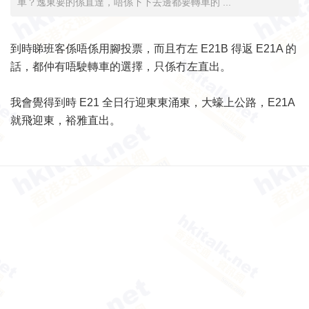
車？逸東要的係直達，唔係下下去邊都要轉車的 ...
到時睇班客係唔係用腳投票，而且冇左 E21B 得返 E21A 的
話，都仲有唔駛轉車的選擇，只係冇左直出。
我會覺得到時 E21 全日行迎東東涌東，大蠔上公路，E21A
就飛迎東，裕雅直出。