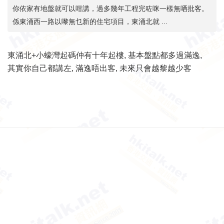
你依家有地盤就可以咁講，過多幾年工程完咗咪一樣無哂批客。
係東涌西一路以嚟無乜新的住宅項目，東涌北就 ...
東涌北+小蠔灣起碼仲有十年起樓, 基本盤點都多過滿逸,
其實你自己都講左, 滿逸唔出客, 未來只會越黎越少客