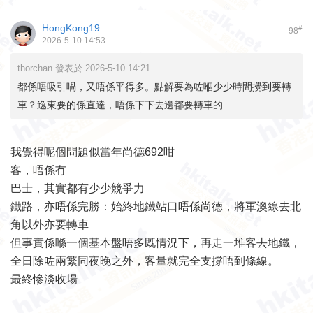
HongKong19
#
98
2026-5-10 14:53
thorchan 發表於 2026-5-10 14:21
都係唔吸引喎，又唔係平得多。點解要為咗嗰少少時間攪到要轉
車？逸東要的係直達，唔係下下去邊都要轉車的 ...
我覺得呢個問題似當年尚德692咁
客，唔係冇
巴士，其實都有少少競爭力
鐵路，亦唔係完勝：始終地鐵站口唔係尚德，將軍澳線去北
角以外亦要轉車
但事實係喺一個基本盤唔多既情況下，再走一堆客去地鐵，
全日除咗兩繁同夜晚之外，客量就完全支撐唔到條線。
最終慘淡收場