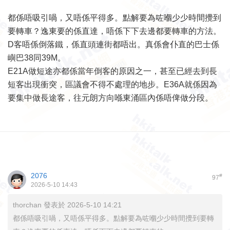
都係唔吸引喎，又唔係平得多。點解要為咗嗰少少時間攪到
要轉車？逸東要的係直達，唔係下下去邊都要轉車的方法。
D客唔係倒落鐵，係直頭連街都唔出。真係會仆直的巴士係
嶼巴38同39M。
E21A做短途亦都係當年倒客的原因之一，甚至已經去到長
短客出現衝突，區議會不得不處理的地步。E36A就係因為
要集中做長途客，往元朗方向喺東涌區內係唔俾做分段。
2076
#
97
2026-5-10 14:43
thorchan 發表於 2026-5-10 14:21
都係唔吸引喎，又唔係平得多。點解要為咗嗰少少時間攪到要轉