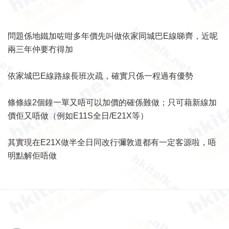
問題係地鐵加咗咁多年價先叫做依家同城巴E線睇齊，近呢
兩三年仲要冇得加
依家城巴E線路線長班次疏，確實只係一程過有優勢
條條線2個鐘一單又唔可以加價的確係難做；只可藉新線加
價佢又唔做（例如E11S全日/E21X等）
其實現在E21X做半全日同改行彌敦道都有一定客源啦，唔
明點解佢唔做