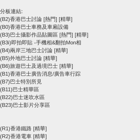
分板連結:
(B2)香港巴士討論
[熱門]
[精華]
(B0)香港巴士車務及車廂設備
(B3)巴士攝影作品貼圖區
[熱門]
[精華]
(B3i)即拍即貼 -手機相&翻拍Mon相
(B4)兩岸三地巴士討論
[精華]
(B5)外地巴士討論
[精華]
(B6)旅遊巴士及過境巴士
[精華]
(B1)香港巴士廣告消息/廣告車行踪
(B7)巴士特別所見
(B11)巴士精華區
(B22)巴士迷吹水區
(B23)巴士影片分享區
(R1)香港鐵路
[精華]
(R2)香港電車
[精華]