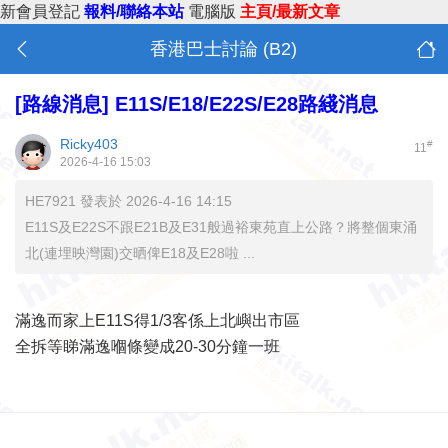
新會員登記
報料/聯絡本站
電腦版
主頁/最新文章
香港巴士討論 (B2)
[路線消息]
E11S/E18/E22S/E28路綫消息
Ricky403
#
11
2026-4-16 15:03
HE7921 發表於 2026-4-16 14:15
E11S及E22S不跟E21B及E31般過裕東苑直上公路？將整個東涌
北(連埋映灣園)交晒俾E18及E28啦 ...
滿逸而家上E11S得1/3客係上北嶼出市區
全拆等睇滿逸嗰條變成20-30分鐘一班