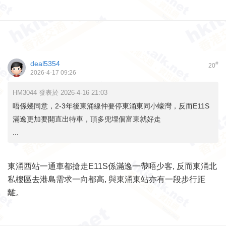
deal5354
#
20
2026-4-17 09:26
HM3044 發表於 2026-4-16 21:03
唔係幾同意，2-3年後東涌線仲要停東涌東同小蠔灣，反而E11S
滿逸更加要開直出特車，頂多兜埋個富東就好走
...
東涌西站一通車都搶走E11S係滿逸一帶唔少客, 反而東涌北
私樓區去港島需求一向都高, 與東涌東站亦有一段步行距
離。