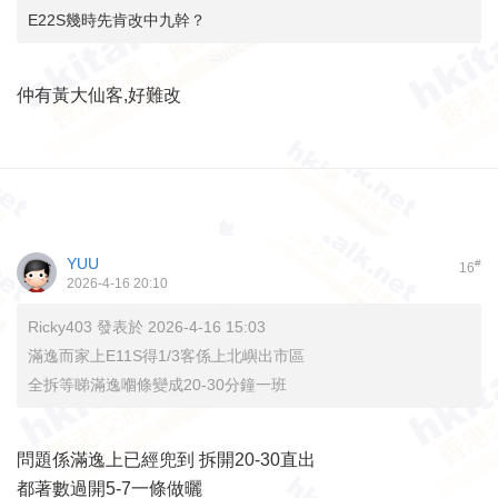
E22S幾時先肯改中九幹？
仲有黃大仙客,好難改
YUU
#
16
2026-4-16 20:10
Ricky403 發表於 2026-4-16 15:03
滿逸而家上E11S得1/3客係上北嶼出市區
全拆等睇滿逸嗰條變成20-30分鐘一班
問題係滿逸上已經兜到 拆開20-30直出
都著數過開5-7一條做曬