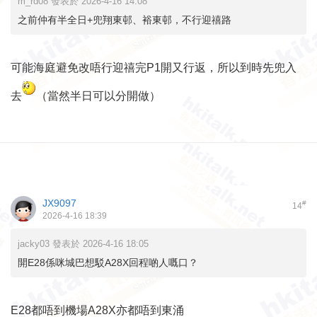
m_rd08 發表於 2026-4-16 14:08
之前仲有半全日+兜翔東邨、裕東邨，不行迎禧路
可能海庭避免改唔行迎禧完P1開又行返，所以到時先兜入
去
（當然半日可以分開做）
JX9097
#
14
2026-4-16 18:39
jacky03 發表於 2026-4-16 18:05
開E28係咪城巴想駁A28X回程啲人嘅口？
E28都唔到機場A28X亦都唔到東涌