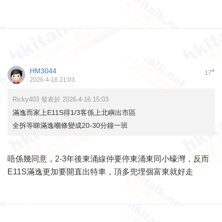
HM3044
#
17
2026-4-16 21:03
Ricky403 發表於 2026-4-16 15:03
滿逸而家上E11S得1/3客係上北嶼出市區
全拆等睇滿逸嗰條變成20-30分鐘一班
唔係幾同意，2-3年後東涌線仲要停東涌東同小蠔灣，反而
E11S滿逸更加要開直出特車，頂多兜埋個富東就好走