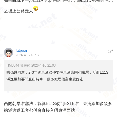
如果咁玩下一步E11A早繁唔經市中心，學E21D兜完東涌北
之後上公路走人
fatpear
#
19
2026-4-17 01:07
HM3044 發表於 2026-4-16 21:03
唔係幾同意，2-3年後東涌線仲要停東涌東同小蠔灣，反而E11S
滿逸更加要開直出特車，頂多兜埋個富東就好走
...
西隧朝早咁塞法，就算E11S改到E21B咁，東涌線加多幾多
站滿逸返工客都係會直接入哂東涌西站