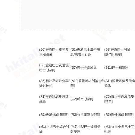
(B0)香港巴士車務及
(B1)香港巴士廣告消
(B2)香港巴士討論
車廂設備
息/廣告車行踪
[熱門]
[精華]
(B6)旅遊巴士及過境
(B7)巴士特別所見
(B11)巴士精華區
巴士
[精華]
(A6)相片及短片分享/
(A10)香港地方討論
[精
(A11)消費著數及飲
攝影技術
華]
資訊
(F1)交通路線集思建
(C3)海上交通及船隻
(C2)航空
[精華]
議區
[精華]
(R1)香港鐵路
[精華]
(R2)香港電車
[精華]
(R3)港外鐵路
[精華]
(M1)小型巴士綜合討
(M2)小型巴士多媒體
(M3)香港小型巴士字
論
分享區
軌表