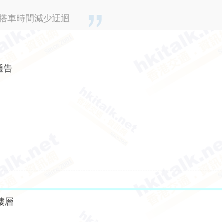
區搭車時間減少迂迴
通告
樓層