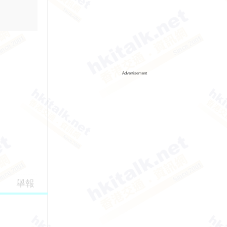
Advertisement
舉報