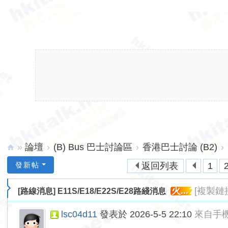
»
論壇
›
(B) Bus 巴士討論區
›
香港巴士討論 (B2)
›
hk
發新帖
返回列表
1
ita
火...
[複製鏈
[路線消息]
E11S/E18/E22S/E28路綫消息
lk.
ne
lsc04d11
發表於 2026-5-5 22:10
來自手
t