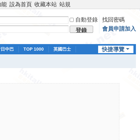
功能
設為首頁
收藏本站
站規
自動登錄
找回密碼
會員申請加入
登錄
快捷導覽
昔日中巴
TOP 1000
英國巴士
排行榜
日本鐵路