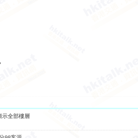
?
顯示全部樓層
分98客源