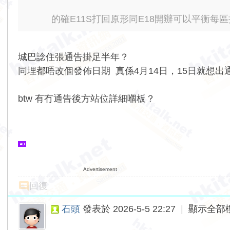
的確E11S打回原形同E18開辦可以平衡每
城巴諗住張通告掛足半年？
同埋都唔改個發佈日期 真係4月14日，15日就想出
btw 有冇通告後方站位詳細嗰板？
Advertisement
回復
石頭
發表於 2026-5-5 22:27
|
顯示全部