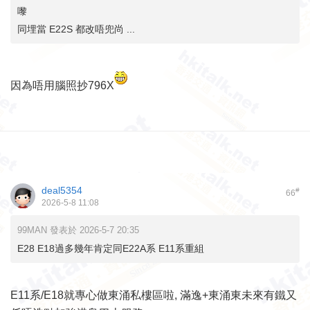
嚟
同埋當 E22S 都改唔兜尚 ...
因為唔用腦照抄796X
deal5354
#
66
2026-5-8 11:08
99MAN 發表於 2026-5-7 20:35
E28 E18過多幾年肯定同E22A系 E11系重組
E11系/E18就專心做東涌私樓區啦, 滿逸+東涌東未來有鐵又