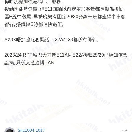
係唔洗點加強港島巴士服務。
後勤區雖然無鐵, 但E11無論以前定依加客量都長期係後勤
區E線中包尾, 早繁晚繁有固定20/30分鐘一班都坐得半車客
都冇, 搭鐵轉S線都仲快過佢。
A28X唔加強服務既話, E22A/E28都係冇得郁。
2023/24 RPP城巴大刀斬E11A同E22A變E28/29已經知佢想
點搞, 只係太激進博BAN
Sita1004-1017
#
67