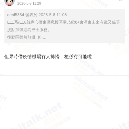
2026-5-8 11:29
deal5354 發表於 2026-5-8 11:08
E11系/E18就專心做東涌私樓區啦, 滿逸+東涌東未來有鐵又係唔
洗點加強港島巴士服務。
後勤區雖然無鐵, 但 ...
佢果時借疫情機場冇人搏懵，梗係冇可能啦