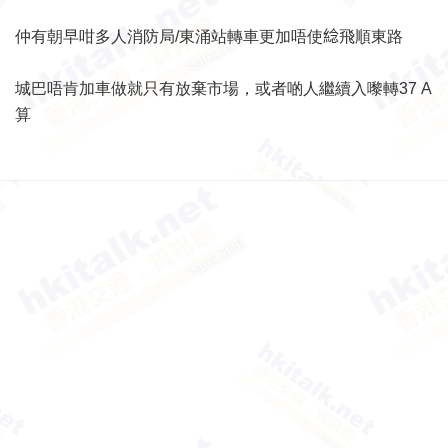
仲有朝早咁多人消防局/東涌站轉車更加唔使𦁤飛順東路
城巴唔肯加車做就只有放棄市場，或者啲人繼續入嚟轉37 A
算