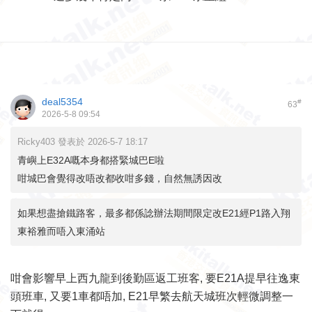
deal5354
#
63
2026-5-8 09:54
Ricky403 發表於 2026-5-7 18:17
青嶼上E32A嘅本身都搭緊城巴E啦
咁城巴會覺得改唔改都收咁多錢，自然無誘因改
如果想盡搶鐵路客，最多都係諗辦法期間限定改E21經P1路入翔
東裕雅而唔入東涌站
咁會影響早上西九龍到後勤區返工班客, 要E21A提早往逸東
頭班車, 又要1車都唔加, E21早繁去航天城班次輕微調整一