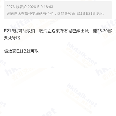
2076 發表於 2026-5-9 18:43
遲啲滿逸有鐵仲要總站有位坐，懷疑會收返 E11B E21B 唔玩。
E21B點可能取消，取消左逸東咪冇城巴線出城，開25-30都
要死守啦
係放棄E11B就可取