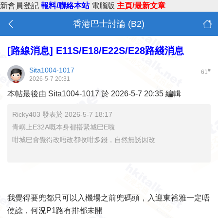
新會員登記
報料/聯絡本站
電腦版
主頁/最新文章
香港巴士討論 (B2)
[路線消息]
E11S/E18/E22S/E28路綫消息
Sita1004-1017
#
61
2026-5-7 20:31
本帖最後由 Sita1004-1017 於 2026-5-7 20:35 編輯
Ricky403 發表於 2026-5-7 18:17
青嶼上E32A嘅本身都搭緊城巴E啦
咁城巴會覺得改唔改都收咁多錢，自然無誘因改
我覺得要兜都只可以入機場之前兜碼頭，入迎東裕雅一定唔
使諗，何況P1路有排都未開