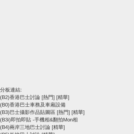
分板連結:
(B2)香港巴士討論
[熱門]
[精華]
(B0)香港巴士車務及車廂設備
(B3)巴士攝影作品貼圖區
[熱門]
[精華]
(B3i)即拍即貼 -手機相&翻拍Mon相
(B4)兩岸三地巴士討論
[精華]