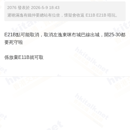
2076 發表於 2026-5-9 18:43
遲啲滿逸有鐵仲要總站有位坐，懷疑會收返 E11B E21B 唔玩。
E21B點可能取消，取消左逸東咪冇城巴線出城，開25-30都
要死守啦
係放棄E11B就可取