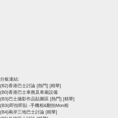
分板連結:
(B2)香港巴士討論
[熱門]
[精華]
(B0)香港巴士車務及車廂設備
(B3)巴士攝影作品貼圖區
[熱門]
[精華]
(B3i)即拍即貼 -手機相&翻拍Mon相
(B4)兩岸三地巴士討論
[精華]