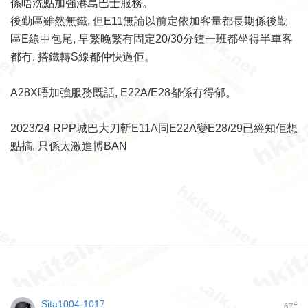
係唔洗點加強港島巴士服務。
後勤區雖然無鐵, 但E11無論以前定依加客量都長期係後勤
區E線中包尾, 早繁晚繁有固定20/30分鐘一班都坐得半車客
都冇, 搭鐵轉S線都仲快過佢。
A28X唔加強服務既話, E22A/E28都係冇得郁。
2023/24 RPP城巴大刀斬E11A同E22A變E28/29已經知佢想
點搞, 只係太激進博BAN
Sita1004-1017
#
67