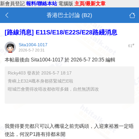
新會員登記
報料/聯絡本站
電腦版
主頁/最新文章
香港巴士討論 (B2)
[路線消息]
E11S/E18/E22S/E28路綫消息
Sita1004-1017
#
61
2026-5-7 20:31
本帖最後由 Sita1004-1017 於 2026-5-7 20:35 編輯
Ricky403 發表於 2026-5-7 18:17
青嶼上E32A嘅本身都搭緊城巴E啦
咁城巴會覺得改唔改都收咁多錢，自然無誘因改
我覺得要兜都只可以入機場之前兜碼頭，入迎東裕雅一定唔
使諗，何況P1路有排都未開