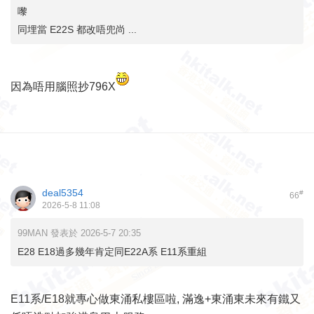
嚟
同埋當 E22S 都改唔兜尚 ...
因為唔用腦照抄796X
deal5354
#
66
2026-5-8 11:08
99MAN 發表於 2026-5-7 20:35
E28 E18過多幾年肯定同E22A系 E11系重組
E11系/E18就專心做東涌私樓區啦, 滿逸+東涌東未來有鐵又