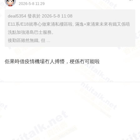
2026-5-8 11:29
deal5354 發表於 2026-5-8 11:08
E11系/E18就專心做東涌私樓區啦, 滿逸+東涌東未來有鐵又係唔
洗點加強港島巴士服務。
後勤區雖然無鐵, 但 ...
佢果時借疫情機場冇人搏懵，梗係冇可能啦