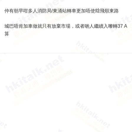
仲有朝早咁多人消防局/東涌站轉車更加唔使𦁤飛順東路
城巴唔肯加車做就只有放棄市場，或者啲人繼續入嚟轉37 A
算