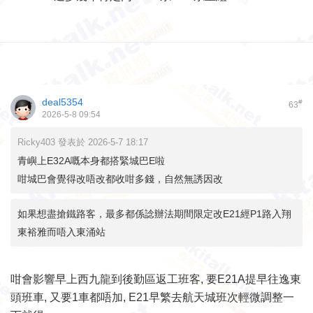
deal5354
#
63
2026-5-8 09:54
Ricky403 發表於 2026-5-7 18:17
青嶼上E32A嘅本身都搭緊城巴E啦
咁城巴會覺得改唔改都收咁多錢，自然無誘因改
如果想盡搶鐵路客，最多都係諗辦法期間限定改E21經P1路入翔
東裕雅而唔入東涌站
咁會影響早上西九龍到後勤區返工班客, 要E21A提早往逸東
頭班車, 又要1車都唔加, E21早繁去航天城班次輕微調整一