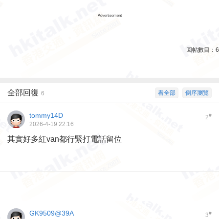
Advertisement
回帖數目：
6
全部回復
看全部
倒序瀏覽
6
tommy14D
#
2
2026-4-19 22:16
其實好多紅van都行緊打電話留位
GK9509@39A
#
3