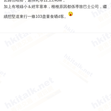
岩路但唔搭，選擇死等12,13,40M；
加上有堆綠小＆經常塞車，種種原因都係導致巴士公司，繼
續想堅道東行一條103盡量食唒d客。