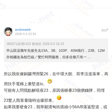
andreweb
#
853
2026-5-5 23:34
JB5571@3B/103 發表於 2026-5-5 16:23
半山區這幾年先後失去23A、3B、103P、40M南行，23B、12M
亦相繼改為校巴線／繁忙時間服務，但多佐條只有一 ...
所以我依傢銅鑼灣用緊26，在中環大館、荷李活道落車，再
用扶手電梯上番堅道lo。
可能有人問我點解唔座23，原因係睇番23個價錢牌，同埋
23驚人既客量隨時迫爆部車。
如果我要硬食23，我寧願渣甸街搭綠小56A/B落返堅道，或