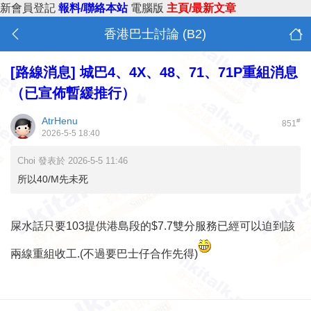
新會員登記
報料/聯絡本站
電腦版
主頁/最新文章
香港巴士討論 (B2)
[路線消息]
城巴4、4X、48、71、71P重組消息
（已宣佈暫緩推行）
AtrHenu
#
851
2026-5-5 18:40
Choi 發表於 2026-5-5 11:46
所以40/M先未死
屎水話只要103提供港島段的$7.7雙分服務已經可以迫到該
兩線重組收工.(不過要巴士仔合作先得)