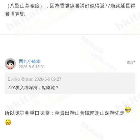
（八邑山墓嗰度），因為香隧線嚟講好似得返77順路延長得
嚟唔算兜
西九小確幸
#
859
2026-5-6 15:31
EvilKo 發表於 2026-5-6 09:27
72A要入埋深灣，點陰乾？
所以咪註明重口味囉：華貴田灣山黃鐵南朗山深灣先走