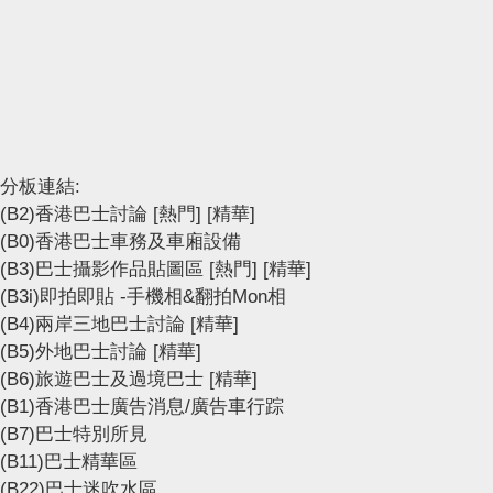
分板連結:
(B2)香港巴士討論
[熱門]
[精華]
(B0)香港巴士車務及車廂設備
(B3)巴士攝影作品貼圖區
[熱門]
[精華]
(B3i)即拍即貼 -手機相&翻拍Mon相
(B4)兩岸三地巴士討論
[精華]
(B5)外地巴士討論
[精華]
(B6)旅遊巴士及過境巴士
[精華]
(B1)香港巴士廣告消息/廣告車行踪
(B7)巴士特別所見
(B11)巴士精華區
(B22)巴士迷吹水區