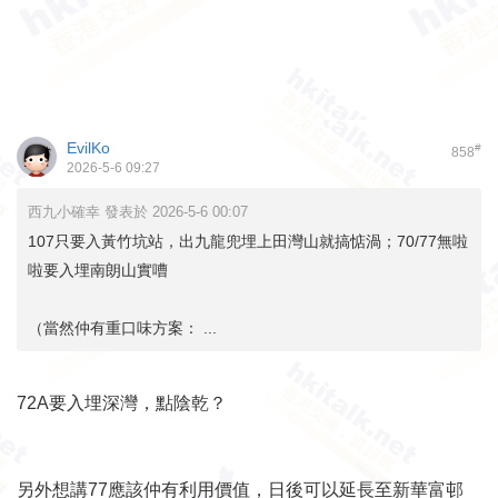
EvilKo
#
858
2026-5-6 09:27
西九小確幸 發表於 2026-5-6 00:07
107只要入黃竹坑站，出九龍兜埋上田灣山就搞惦渦；70/77無啦
啦要入埋南朗山實嘈
（當然仲有重口味方案： ...
72A要入埋深灣，點陰乾？
另外想講77應該仲有利用價值，日後可以延長至新華富邨