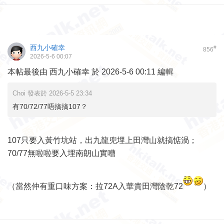
西九小確幸
#
856
2026-5-6 00:07
本帖最後由 西九小確幸 於 2026-5-6 00:11 編輯
Choi 發表於 2026-5-5 23:34
有70/72/77唔搞搞107？
107只要入黃竹坑站，出九龍兜埋上田灣山就搞惦渦；
70/77無啦啦要入埋南朗山實嘈
（當然仲有重口味方案：拉72A入華貴田灣陰乾72
）