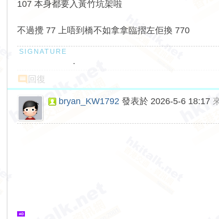
107 本身都要入黃竹坑架啦
不過攪 77 上唔到橋不如拿拿臨摺左佢換 770
.
回復
bryan_KW1792
發表於 2026-5-6 18:17