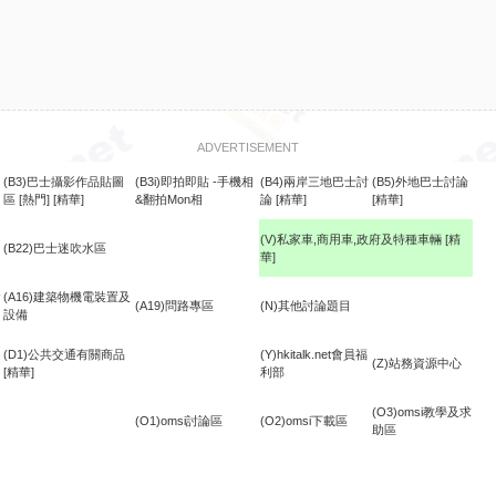
ADVERTISEMENT
(B3)巴士攝影作品貼圖
(B3i)即拍即貼 -手機相
(B4)兩岸三地巴士討
(B5)外地巴士討論
區
[熱門]
[精華]
&翻拍Mon相
論
[精華]
[精華]
(V)私家車,商用車,政府及特種車輛
[精
(B22)巴士迷吹水區
華]
食
(A16)建築物機電裝置及
(A19)問路專區
(N)其他討論題目
設備
(D1)公共交通有關商品
(Y)hkitalk.net會員福
(Z)站務資源中心
[精華]
利部
(O3)omsi教學及求
(O1)omsi討論區
(O2)omsi下載區
助區