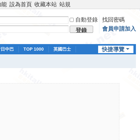
功能
設為首頁
收藏本站
站規
自動登錄
找回密碼
會員申請加入
登錄
快捷導覽
昔日中巴
TOP 1000
英國巴士
排行榜
日本鐵路