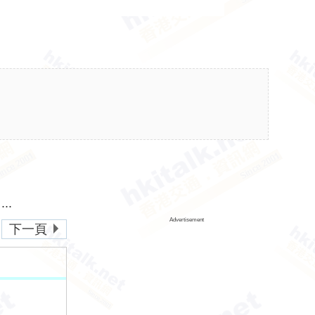
..
Advertisement
下一頁