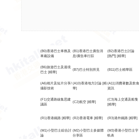
(B0)香港巴士車務及
(B1)香港巴士廣告消
(B2)香港巴士討論
車廂設備
息/廣告車行踪
[熱門]
[精華]
(B6)旅遊巴士及過境
(B7)巴士特別所見
(B11)巴士精華區
巴士
[精華]
(A6)相片及短片分享/
(A10)香港地方討論
[精
(A11)消費著數及飲
攝影技術
華]
資訊
(F1)交通路線集思建
(C3)海上交通及船隻
(C2)航空
[精華]
議區
[精華]
(R1)香港鐵路
[精華]
(R2)香港電車
[精華]
(R3)港外鐵路
[精華]
(M1)小型巴士綜合討
(M2)小型巴士多媒體
(M3)香港小型巴士字
論
分享區
軌表