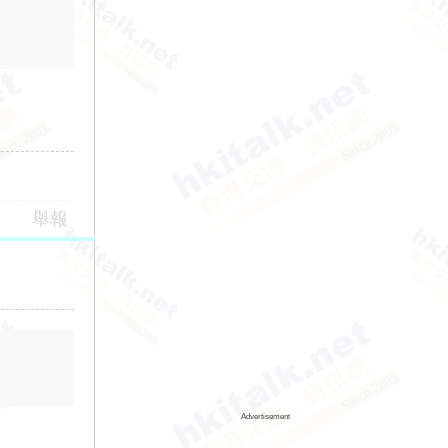
舉報
Advertisement