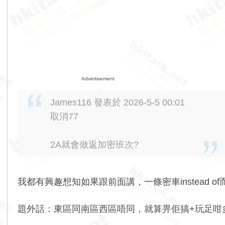
Advertisement
James116 發表於 2026-5-5 00:01
取消77
2A就會做返加密班次?
我都有興趣想知如果跟前面講，一條密車instead
題外話：東區同南區西區唔同，就算畀佢搞+玩足咁