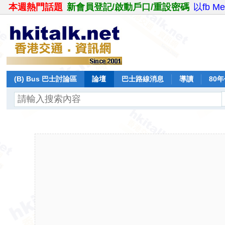
本週熱門話題
新會員登記/啟動戶口/重設密碼
以fb M
(B) Bus 巴士討論區
論壇
巴士路線消息
導讀
80
飛行報告
日誌
保留巴士
分享
記錄