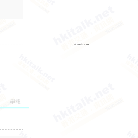
Advertisement
舉報