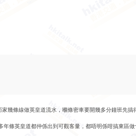
 of而家幾條線做英皇道流水，嗰條密車要開幾多分鐘班先搞
多年條英皇道都仲係出到可觀客量，都唔明係咁搞東區做