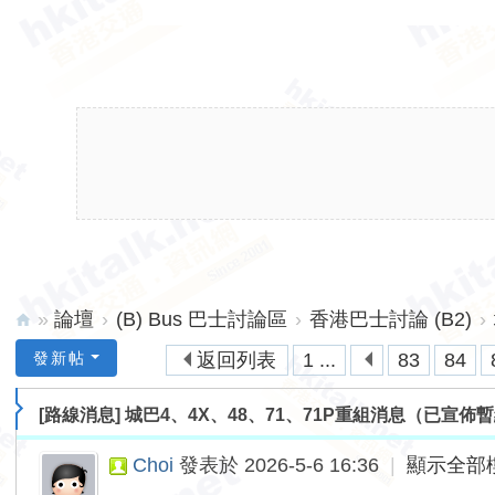
»
論壇
›
(B) Bus 巴士討論區
›
香港巴士討論 (B2)
›
hk
發新帖
返回列表
1 ...
83
84
ita
[路線消息]
城巴4、4X、48、71、71P重組消息（已宣佈
lk.
ne
Choi
發表於 2026-5-6 16:36
|
顯示全部
t