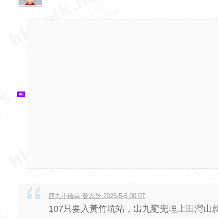
香
港
交
通
資
訊
網
西九小確幸 發表於 2026-5-6 00:07
107只要入黃竹坑站，出九龍兜埋上田灣山就