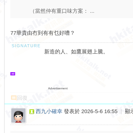
（當然仲有重口味方案： ...
77華貴由冇到有有乜好嘈？
新造的人、如鷹展翅上騰。
Advertisement
回復
西九小確幸
發表於 2026-5-6 16:55
|
顯