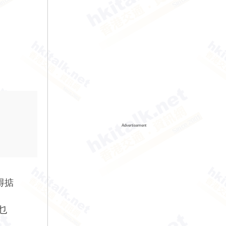
Advertisement
得掂
乜