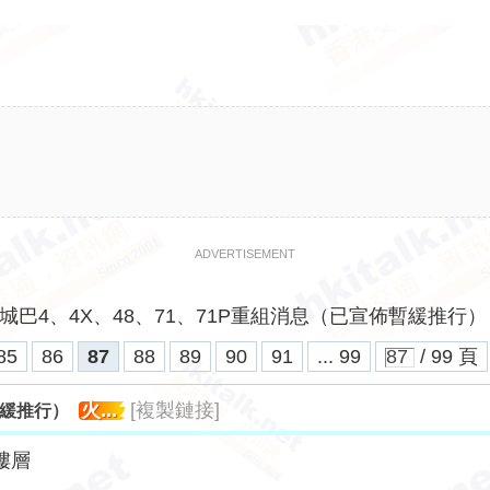
ADVERTISEMENT
城巴4、4X、48、71、71P重組消息（已宣佈暫緩推行） .
85
86
87
88
89
90
91
... 99
/ 99 頁
火...
[複製鏈接]
暫緩推行）
樓層