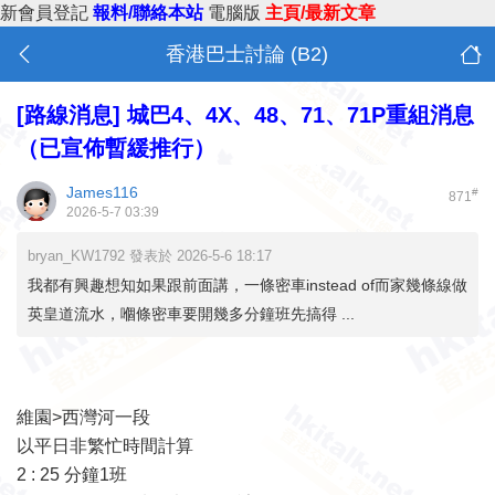
新會員登記
報料/聯絡本站
電腦版
主頁/最新文章
香港巴士討論 (B2)
[路線消息]
城巴4、4X、48、71、71P重組消息
（已宣佈暫緩推行）
James116
#
871
2026-5-7 03:39
bryan_KW1792 發表於 2026-5-6 18:17
我都有興趣想知如果跟前面講，一條密車instead of而家幾條線做
英皇道流水，嗰條密車要開幾多分鐘班先搞得 ...
維園>西灣河一段
以平日非繁忙時間計算
2 : 25 分鐘1班