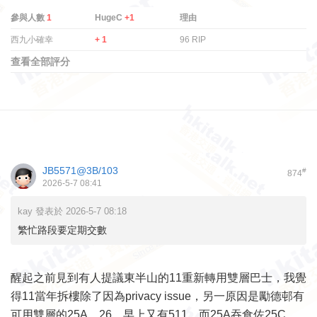
參與人數
1
HugeC
+1
理由
西九小確幸
+ 1
96 RIP
查看全部評分
JB5571@3B/103
#
874
2026-5-7 08:41
kay 發表於 2026-5-7 08:18
繁忙路段要定期交數
醒起之前見到有人提議東半山的11重新轉用雙層巴士，我覺
得11當年拆樓除了因為privacy issue，另一原因是勵德邨有
可用雙層的25A、26，早上又有511，而25A吞食佐25C、