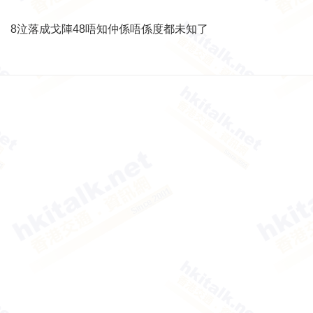
8泣落成戈陣48唔知仲係唔係度都未知了