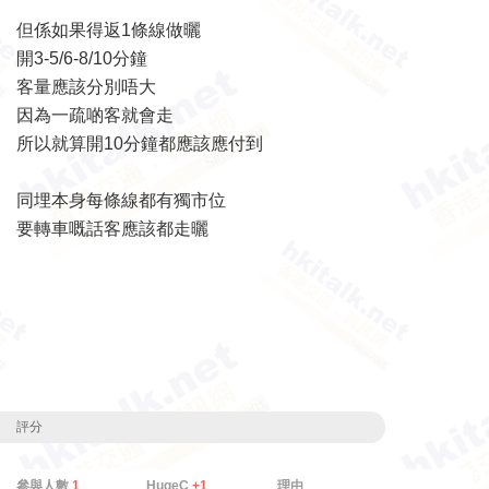
但係如果得返1條線做曬
開3-5/6-8/10分鐘
客量應該分別唔大
因為一疏啲客就會走
所以就算開10分鐘都應該應付到
同埋本身每條線都有獨市位
要轉車嘅話客應該都走曬
評分
參與人數
1
HugeC
+1
理由