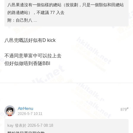
八邑果邊沒有一個似樣的總站（按規劃，只是一個類似和田總站
的路邊總站），不建議 77 入去
附：自己對八 ...
八邑兜嘅話好似有D kick
不過同意華富中可以拉上去
但好似做唔到香隧BBI
AtrHenu
#
879
2026-5-7 10:11
kay 發表於 2026-5-7 08:18