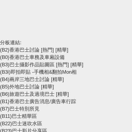
分板連結:
(B2)香港巴士討論
[熱門]
[精華]
(B0)香港巴士車務及車廂設備
(B3)巴士攝影作品貼圖區
[熱門]
[精華]
(B3i)即拍即貼 -手機相&翻拍Mon相
(B4)兩岸三地巴士討論
[精華]
(B5)外地巴士討論
[精華]
(B6)旅遊巴士及過境巴士
[精華]
(B1)香港巴士廣告消息/廣告車行踪
(B7)巴士特別所見
(B11)巴士精華區
(B22)巴士迷吹水區
(B23)巴士影片分享區