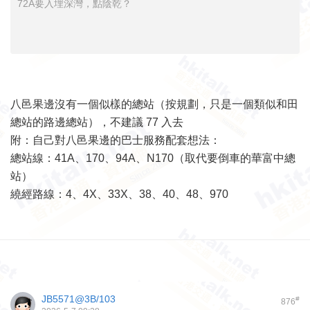
72A要入埋深灣，點陰乾？
八邑果邊沒有一個似樣的總站（按規劃，只是一個類似和田
總站的路邊總站），不建議 77 入去
附：自己對八邑果邊的巴士服務配套想法：
總站線：41A、170、94A、N170（取代要倒車的華富中總
站）
繞經路線：4、4X、33X、38、40、48、970
JB5571@3B/103
#
876