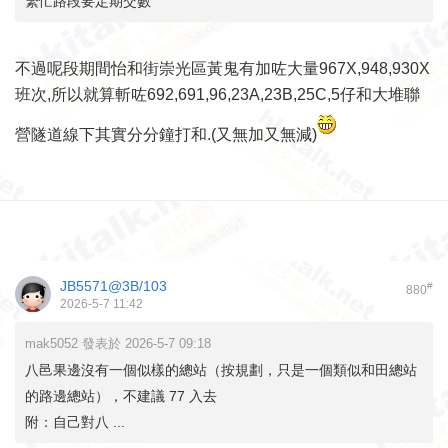
繁忙路段要定期交數
不過呢段期間怡和街崇光區黃鬼有加咗大量967X,948,930X
班次,所以就算斬咗692,691,96,23A,23B,25C,5仔和大堆聯
營隧道線下其實分分鐘打和.(又無加又無減)
JB5571@3B/103
#
880
2026-5-7 11:42
mak5052 發表於 2026-5-7 09:18
八邑果邊沒有一個似樣的總站（按規劃，只是一個類似和田總站
的路邊總站），不建議 77 入去
附：自己對八 ...