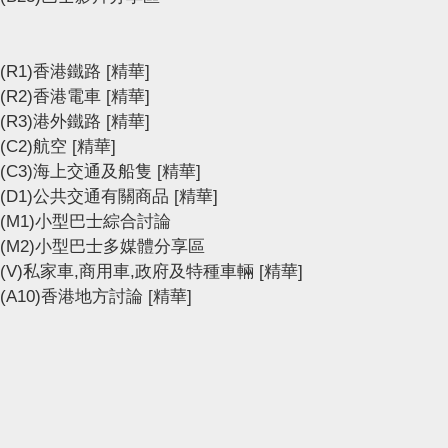
(R1)香港鐵路
[精華]
(R2)香港電車
[精華]
(R3)港外鐵路
[精華]
(C2)航空
[精華]
(C3)海上交通及船隻
[精華]
(D1)公共交通有關商品
[精華]
(M1)小型巴士綜合討論
(M2)小型巴士多媒體分享區
(V)私家車,商用車,政府及特種車輛
[精華]
(A10)香港地方討論
[精華]