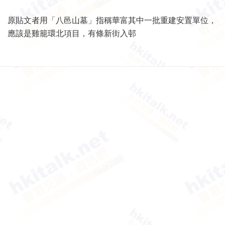
原貼文者用「八邑山墓」指稱華富其中一批重建安置單位，
應該是雞籠環北項目，有條新街入邨