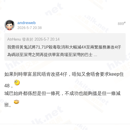
andreweb
#
889
2026-5-7 20:38
AtrHenu 發表於 2026-5-7 20:14
我覺得黃鬼試將71,71P殺毒取消和大幅減4X至兩繁服務兼改4仔
為碼頭至深灣之間再提供華富商場至深灣的巴士 ...
如果到時華富居民唔肯改搭4仔，唔知又會唔會要求keep住
48，
城巴始終都係想是但一條死，不成功也能夠搵是但一條減
班。