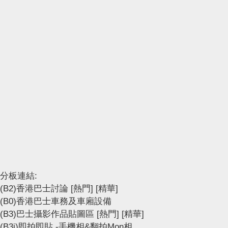
分板連結:
(B2)香港巴士討論
[熱門]
[精華]
(B0)香港巴士車務及車廂設備
(B3)巴士攝影作品貼圖區
[熱門]
[精華]
(B3i)即拍即貼 -手機相&翻拍Mon相