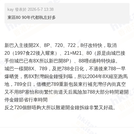
kay 發表於 2026-5-7 13:38
東區80 90年代都執左好多
新巴入主後開2X、8P、720、722，8仔改特快，取消
20（1997食22後入耀東）、21>M21、80（原是由城巴接
手但城巴已有8X所以新巴開8P）、88哩d過時特快線。
城巴一樣開8X、789，及把788全日化，不過後來788一早
爆晒煲，舊8X對灣銅金鐘慢到嘔，所以2004年8X縮至跑馬
地，789全日，借機把789重新包裝東行補充灣仔內街真空
又不用8P塞怡和街繁忙街道天后風險加788大部分時間避開
停金鐘節省行車時間
反之720個餅唔夠大所以難避開金鐘拆線非繁又好疏。