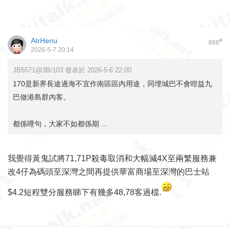
AtrHenu
#
888
2026-5-7 20:14
JB5571@3B/103 發表於 2026-5-6 22:00
170是新界長途過海不宜作南區區內用途，同埋城巴不會咁益九
巴做港島群內客。
都係哩句，大家不如都係期 ...
我覺得黃鬼試將71,71P殺毒取消和大幅減4X至兩繁服務兼
改4仔為碼頭至深灣之間再提供華富商場至深灣的巴士站
$4.2短程雙分服務睇下有幾多48,78客過檔.