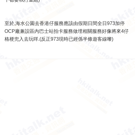
至於,海水公園去香港仔服務應該由假期日間全日973加停
OCP廠兼設區內巴士站拍卡服務做埋相關服務好像將來4仔
格梗兜入去玩咩.(反正973現時已經係半條遊客線嚟)