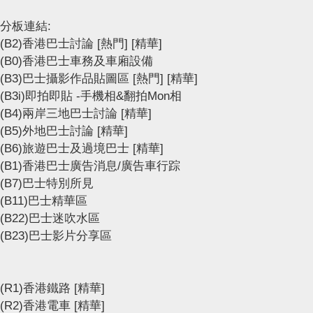
分板連結:
(B2)香港巴士討論
[熱門]
[精華]
(B0)香港巴士車務及車廂設備
(B3)巴士攝影作品貼圖區
[熱門]
[精華]
(B3i)即拍即貼 -手機相&翻拍Mon相
(B4)兩岸三地巴士討論
[精華]
(B5)外地巴士討論
[精華]
(B6)旅遊巴士及過境巴士
[精華]
(B1)香港巴士廣告消息/廣告車行踪
(B7)巴士特別所見
(B11)巴士精華區
(B22)巴士迷吹水區
(B23)巴士影片分享區
(R1)香港鐵路
[精華]
(R2)香港電車
[精華]