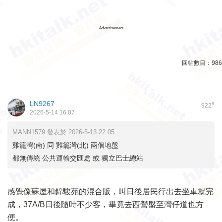
Advertisement
回帖數目：
986
LN9267
#
922
2026-5-14 16:07
MANN1579 發表於 2026-5-13 22:05
雞籠灣(南) 同 雞籠灣(北) 兩個地盤
都無傳統 公共運輸交匯處 或 獨立巴士總站
感覺像蘇屋和錦駿苑的混合版，叫日後居民行出去坐車就完
成，37A/B日後隨時不少客，畢竟去西營盤至灣仔道也方
便。