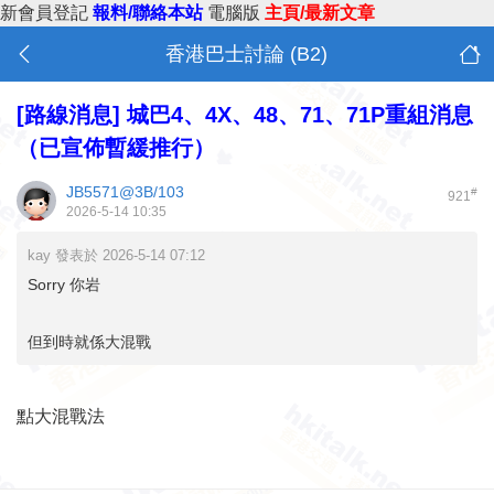
新會員登記
報料/聯絡本站
電腦版
主頁/最新文章
香港巴士討論 (B2)
[路線消息]
城巴4、4X、48、71、71P重組消息
（已宣佈暫緩推行）
JB5571@3B/103
#
921
2026-5-14 10:35
kay 發表於 2026-5-14 07:12
Sorry 你岩
但到時就係大混戰
點大混戰法