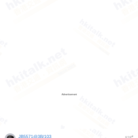
Advertisement
JB5571@3B/103
#
928