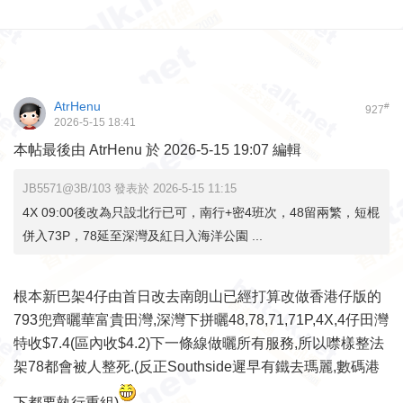
AtrHenu
#
927
2026-5-15 18:41
本帖最後由 AtrHenu 於 2026-5-15 19:07 編輯
JB5571@3B/103 發表於 2026-5-15 11:15
4X 09:00後改為只設北行已可，南行+密4班次，48留兩繁，短棍
併入73P，78延至深灣及紅日入海洋公園 ...
根本新巴架4仔由首日改去南朗山已經打算改做香港仔版的
793兜齊曬華富貴田灣,深灣下拼曬48,78,71,71P,4X,4仔田灣
特收$7.4(區內收$4.2)下一條線做曬所有服務,所以噤樣整法
架78都會被人整死.(反正Southside遲早有鐵去瑪麗,數碼港
下都要執行重組)