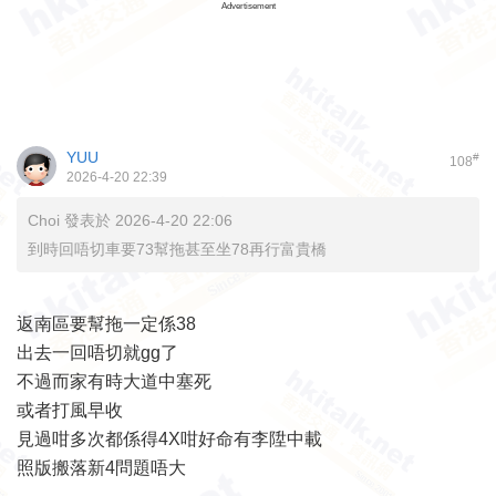
Advertisement
YUU
#
108
2026-4-20 22:39
Choi 發表於 2026-4-20 22:06
到時回唔切車要73幫拖甚至坐78再行富貴橋
返南區要幫拖一定係38
出去一回唔切就gg了
不過而家有時大道中塞死
或者打風早收
見過咁多次都係得4X咁好命有李陞中載
照版搬落新4問題唔大