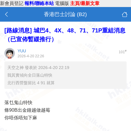
新會員登記
報料/聯絡本站
電腦版
主頁/最新文章
香港巴士討論 (B2)
[路線消息]
城巴4、4X、48、71、71P重組消息
（已宣佈暫緩推行）
YUU
#
101
2026-4-20 22:26
天空之神 發表於 2026-4-20 22:19
我其實傾向全日落山特快
北行西營盤留比 4 91 就算
落乜鬼山特快
條90B出金鐘越做越莓
你唔係唔知下麻