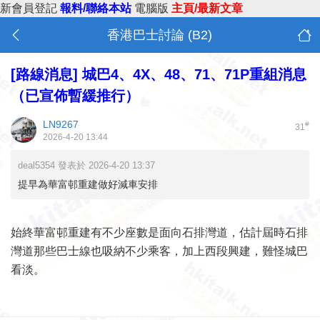
新會員登記
報料/聯絡本站
電腦版
主頁/最新文章
香港巴士討論 (B2)
[路線消息]
城巴4、4X、48、71、71P重組消息
（已宣佈暫緩推行）
LN9267
#
31
2026-4-20 13:44
deal5354 發表於 2026-4-20 13:37
提早為華富邨重建做好減車安排
始終華富邨重建有不少座數是面向石排灣道，估計屆時石排
灣道那些巴士線也吸納不少乘客，加上西段興建，難怪城巴
看淡。