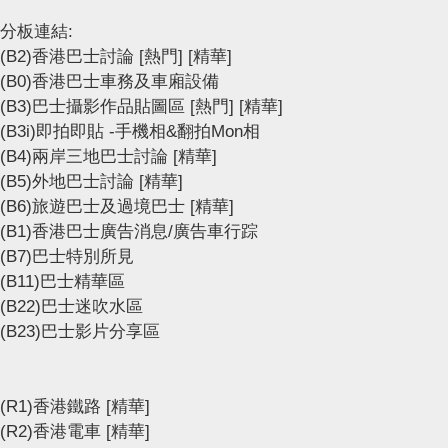
分板連結:
(B2)香港巴士討論
[熱門]
[精華]
(B0)香港巴士車務及車廂設備
(B3)巴士攝影作品貼圖區
[熱門]
[精華]
(B3i)即拍即貼 -手機相&翻拍Mon相
(B4)兩岸三地巴士討論
[精華]
(B5)外地巴士討論
[精華]
(B6)旅遊巴士及過境巴士
[精華]
(B1)香港巴士廣告消息/廣告車行踪
(B7)巴士特別所見
(B11)巴士精華區
(B22)巴士迷吹水區
(B23)巴士影片分享區
(R1)香港鐵路
[精華]
(R2)香港電車
[精華]