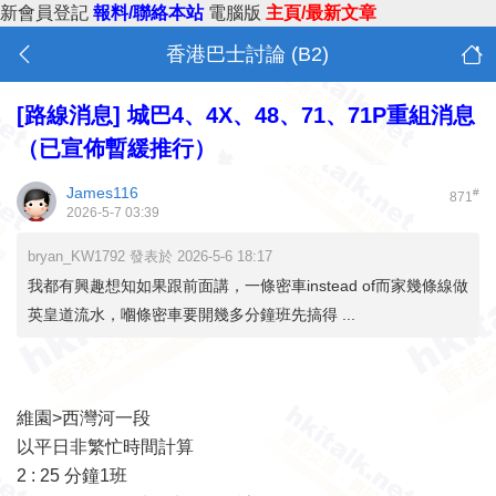
新會員登記
報料/聯絡本站
電腦版
主頁/最新文章
香港巴士討論 (B2)
[路線消息]
城巴4、4X、48、71、71P重組消息
（已宣佈暫緩推行）
James116
#
871
2026-5-7 03:39
bryan_KW1792 發表於 2026-5-6 18:17
我都有興趣想知如果跟前面講，一條密車instead of而家幾條線做
英皇道流水，嗰條密車要開幾多分鐘班先搞得 ...
維園>西灣河一段
以平日非繁忙時間計算
2 : 25 分鐘1班