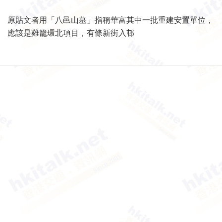
原貼文者用「八邑山墓」指稱華富其中一批重建安置單位，
應該是雞籠環北項目，有條新街入邨