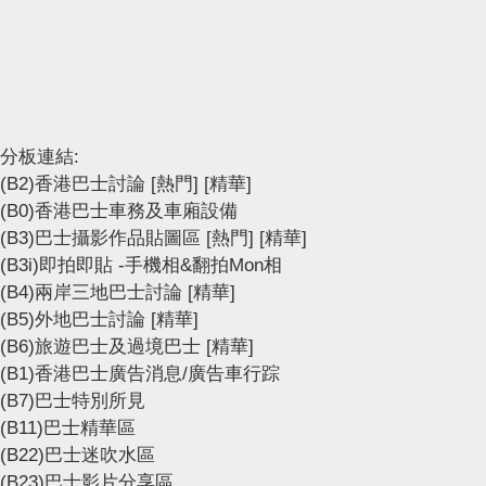
分板連結:
(B2)香港巴士討論
[熱門]
[精華]
(B0)香港巴士車務及車廂設備
(B3)巴士攝影作品貼圖區
[熱門]
[精華]
(B3i)即拍即貼 -手機相&翻拍Mon相
(B4)兩岸三地巴士討論
[精華]
(B5)外地巴士討論
[精華]
(B6)旅遊巴士及過境巴士
[精華]
(B1)香港巴士廣告消息/廣告車行踪
(B7)巴士特別所見
(B11)巴士精華區
(B22)巴士迷吹水區
(B23)巴士影片分享區