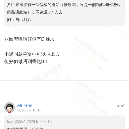
八邑果邊沒有一個似樣的總站（按規劃，只是一個類似和田總站
的路邊總站），不建議 77 入去
附：自己對八 ...
八邑兜嘅話好似有D kick
不過同意華富中可以拉上去
但好似做唔到香隧BBI
AtrHenu
#
879
2026-5-7 10:11
kay 發表於 2026-5-7 08:18