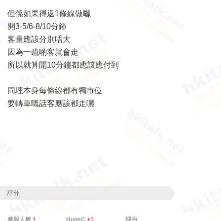
但係如果得返1條線做曬
開3-5/6-8/10分鐘
客量應該分別唔大
因為一疏啲客就會走
所以就算開10分鐘都應該應付到
同埋本身每條線都有獨市位
要轉車嘅話客應該都走曬
評分
參與人數
1
HugeC
+1
理由