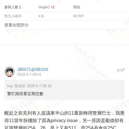
參與人數
1
HugeC
+1
理由
西九小確幸
+ 1
96 RIP
查看全部評分
JB5571@3B/103
#
874
2026-5-7 08:41
kay 發表於 2026-5-7 08:18
繁忙路段要定期交數
醒起之前見到有人提議東半山的11重新轉用雙層巴士，我覺
得11當年拆樓除了因為privacy issue，另一原因是勵德邨有
可用雙層的25A、26，早上又有511，而25A吞食佐25C、