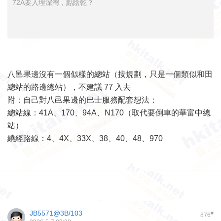
72A要入埋深灣，點陰乾？
八邑果邊沒有一個似樣的總站（按規劃，只是一個類似和田
總站的路邊總站），不建議 77 入去
附：自己對八邑果邊的巴士服務配套想法：
總站線：41A、170、94A、N170（取代要倒車的華富中總
站）
繞經路線：4、4X、33X、38、40、48、970
JB5571@3B/103
#
876