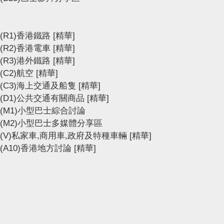
(R1)香港鐵路
[精華]
(R2)香港電車
[精華]
(R3)港外鐵路
[精華]
(C2)航空
[精華]
(C3)海上交通及船隻
[精華]
(D1)公共交通有關商品
[精華]
(M1)小型巴士綜合討論
(M2)小型巴士多媒體分享區
(V)私家車,商用車,政府及特種車輛
[精華]
(A10)香港地方討論
[精華]