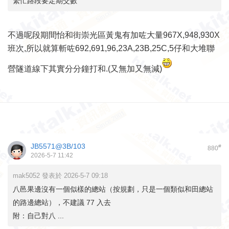
繁忙路段要定期交數
不過呢段期間怡和街崇光區黃鬼有加咗大量967X,948,930X
班次,所以就算斬咗692,691,96,23A,23B,25C,5仔和大堆聯
營隧道線下其實分分鐘打和.(又無加又無減)
JB5571@3B/103
#
880
2026-5-7 11:42
mak5052 發表於 2026-5-7 09:18
八邑果邊沒有一個似樣的總站（按規劃，只是一個類似和田總站
的路邊總站），不建議 77 入去
附：自己對八 ...