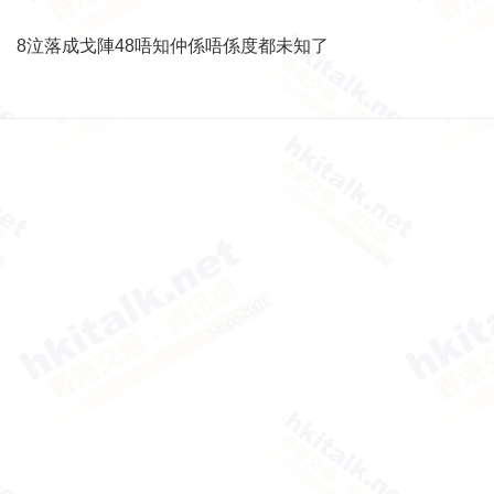
8泣落成戈陣48唔知仲係唔係度都未知了