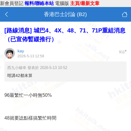
新會員登記
報料/聯絡本站
電腦版
主頁/最新文章
香港巴士討論 (B2)
[路線消息]
城巴4、4X、48、71、71P重組消息
（已宣佈暫緩推行）
kay
#
911
2026-5-13 12:58
西九小確幸 發表於 2026-5-13 10:52
咁講42都未算
96最繁忙一小時無50%
48就要諗點樣搞繁忙時間