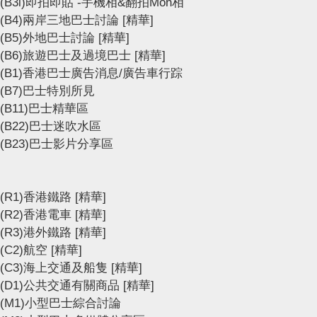
(B3i)即拍即貼 -手機相&翻拍Mon相
(B4)兩岸三地巴士討論
[精華]
(B5)外地巴士討論
[精華]
(B6)旅遊巴士及過境巴士
[精華]
(B1)香港巴士廣告消息/廣告車行踪
(B7)巴士特別所見
(B11)巴士精華區
(B22)巴士迷吹水區
(B23)巴士影片分享區
(R1)香港鐵路
[精華]
(R2)香港電車
[精華]
(R3)港外鐵路
[精華]
(C2)航空
[精華]
(C3)海上交通及船隻
[精華]
(D1)公共交通有關商品
[精華]
(M1)小型巴士綜合討論