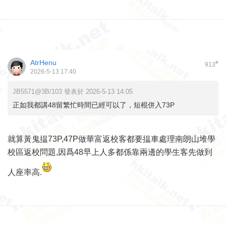
AtrHenu
#
913
2026-5-13 17:40
JB5571@3B/103 發表於 2026-5-13 14:05
正如我都講48留繁忙時間已經可以了，短棍併入73P
就算黃鬼揾73P,47P做華富返校客都要揾車處理南朗山堆學
校區返校問題,因爲48早上人多都係靠兩邊的學生客先做到
人座率高.