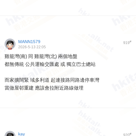
MANN1579
#
919
2026-5-13 22:05
雞籠灣(南) 同 雞籠灣(北) 兩個地盤
都無傳統 公共運輸交匯處 或 獨立巴士總站
而家擴闊緊 域多利道 起連接路同路邊停車灣
當做屋邨重建 應該會拉附近路線做埋
kay
#
920