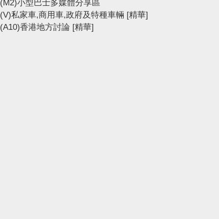
(M2)小型巴士多媒體分享區
(V)私家車,商用車,政府及特種車輛
[精華]
(A10)香港地方討論
[精華]