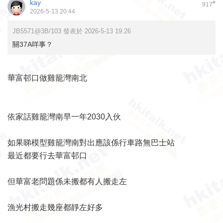
kay
#
917
2026-5-13 20:44
JB5571@3B/103 發表於 2026-5-13 19:26
關37A咩事？
華富邨口做雞籠灣南北
依家話雞籠灣南早一年2030入伙
如果睇模型雞籠灣南對出應該係行車路無巴士站
最近都要行去華富邨口
但華富老問題係未搬都有人搬走左
漁光村搬走幾座都靜左好多