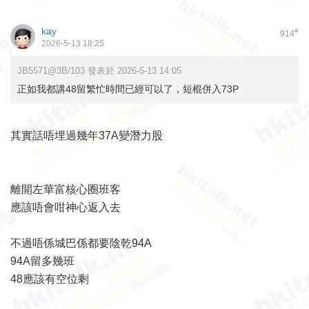
kay
#
914
2026-5-13 18:25
JB5571@3B/103 發表於 2026-5-13 14:05
正如我都講48留繁忙時間已經可以了，短棍併入73P
其實話唔埋過幾年37A變潛力股
離開左華富核心圈班客
應該唔會咁神心返入去
不過唔係城巴係都要陰乾94A
94A留多幾班
48應該有空位剩