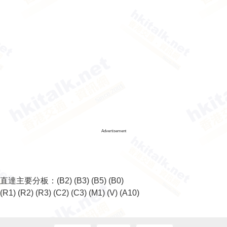
Advertisement
直達主要分板：
(B2)
(B3)
(B5)
(B0)
(R1)
(R2)
(R3)
(C2)
(C3)
(M1)
(V)
(A10)