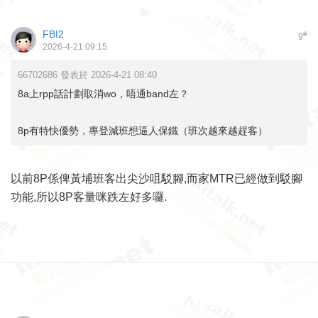
FBI2
#
9
2026-4-21 09:15
66702686 發表於 2026-4-21 08:40
8a上rpp話計劃取消wo，唔通band左？
8p有特快優勢，專登減班想逼人保鐵（班次越來越趕客）
以前8P係俾黃埔班客出尖沙咀駁腳,而家MTR已經做到駁腳
功能,所以8P客量咪跌左好多囉.