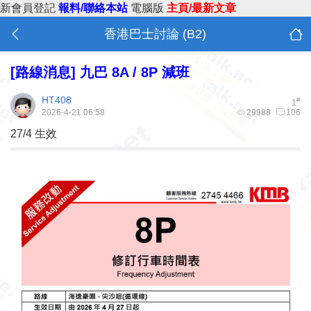
新會員登記
報料/聯絡本站
電腦版
主頁/最新文章
香港巴士討論 (B2)
[路線消息]
九巴 8A / 8P 減班
HT408
#
1
2026-4-21 06:58
29988
106
27/4 生效