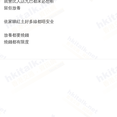
就會比人話九巴都未必想斬
留佢放養
依家睇紅土好多線都唔安全
放養都要燒錢
燒錢都有限度