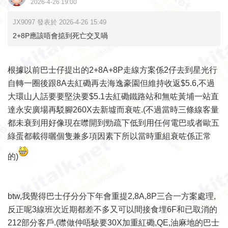
2026-4-26 19:00
JX9097 發表於 2026-4-26 15:49
2+8P應該唔會掂到死亡交叉喎
根據以前巴士仔提出的2+8A+8P走線方案係2仔去到星光行
自轉一圈後跟8A去紅磡再去海逸豪園但維持收返$5.6,不過
大環山人話要要堅決要$5.1去紅磡鐵路站和無咗黃埔一站直
達永安廣場再駁腳260X去新墟而衰咗.(不過當時三條線客量
都未衰到用好像現在噤開到勁疏下低到用任何電巴或者歐五
綠蛋都載得曬個隻兼多項因素下所以當時重組衰咗係正常
的)
btw,我覺得巴士仔分分下年會重提2,8A,8P三合一方案處理,
反正呢3線班次近期都差不多又可以間接食埋6F和已取消的
212部分客戶.(噤做仲唔駛要30X加重紅磡,QE,油麻地的巴士