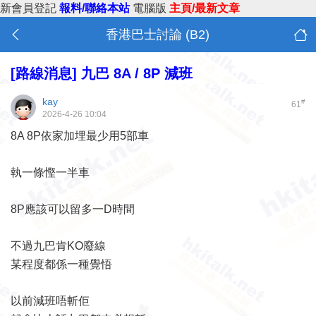
新會員登記
報料/聯絡本站
電腦版
主頁/最新文章
香港巴士討論 (B2)
[路線消息]
九巴 8A / 8P 減班
kay
#
61
2026-4-26 10:04
8A 8P依家加埋最少用5部車
執一條慳一半車
8P應該可以留多一D時間
不過九巴肯KO廢線
某程度都係一種覺悟
以前減班唔斬佢