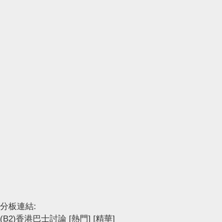
分板連結:
(B2)香港巴士討論
[熱門]
[精華]