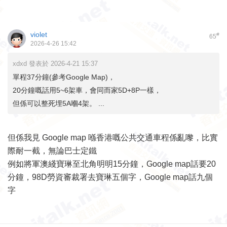
violet
#
65
2026-4-26 15:42
xdxd 發表於 2026-4-21 15:37
單程37分鐘(參考Google Map)，
20分鐘嘅話用5~6架車，會同而家5D+8P一樣，
但係可以整死埋5A嗰4架。 ...
但係我見 Google map 喺香港嘅公共交通車程係亂嚟，比實
際耐一截，無論巴士定鐵
例如將軍澳綫寶琳至北角明明15分鐘，Google map話要20
分鐘，98D勞資審裁署去寶琳五個字，Google map話九個
字