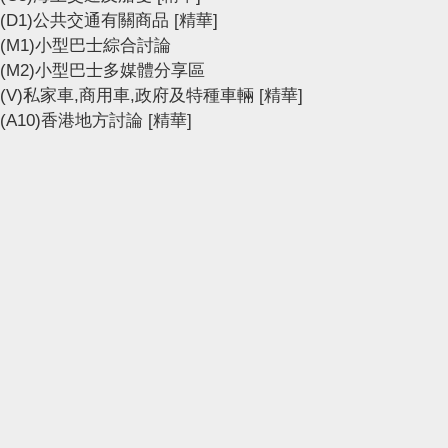
(D1)公共交通有關商品
[精華]
(M1)小型巴士綜合討論
(M2)小型巴士多媒體分享區
(V)私家車,商用車,政府及特種車輛
[精華]
(A10)香港地方討論
[精華]