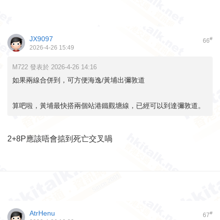
JX9097
#
66
2026-4-26 15:49
M722 發表於 2026-4-26 14:16
如果兩線合併到，可方便海逸/黃埔出彌敦道
算吧啦，黃埔最快搭兩個站港鐵觀塘線，已經可以到達彌敦道。
2+8P應該唔會掂到死亡交叉喎
AtrHenu
#
67