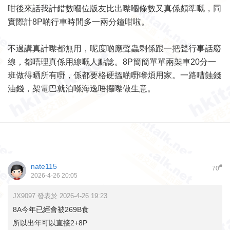
咁後來話我計錯數嗰位版友比出嚟嗰條數又真係頗準嘅，同
實際計8P啲行車時間多一兩分鐘咁啦。
不過講真計嚟都無用，呢度啲應聲蟲剩係跟一把聲行事話廢
線，都唔理真係用線嘅人點諗。8P簡簡單單兩架車20分一
班做得晒所有嘢，係都要格硬搵啲嘢嚟煩用家。一路嘈蝕錢
油錢，架電巴就泊喺海逸唔攞嚟做生意。
nate115
#
70
2026-4-26 20:05
JX9097 發表於 2026-4-26 19:23
8A今年已經會被269B食
所以出年可以直接2+8P