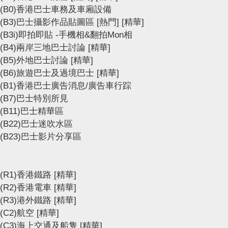
(B0)香港巴士車務及車廂設備
(B3)巴士攝影作品貼圖區
[熱門]
[精華]
(B3i)即拍即貼 -手機相&翻拍Mon相
(B4)兩岸三地巴士討論
[精華]
(B5)外地巴士討論
[精華]
(B6)旅遊巴士及過境巴士
[精華]
(B1)香港巴士廣告消息/廣告車行踪
(B7)巴士特別所見
(B11)巴士精華區
(B22)巴士迷吹水區
(B23)巴士影片分享區
(R1)香港鐵路
[精華]
(R2)香港電車
[精華]
(R3)港外鐵路
[精華]
(C2)航空
[精華]
(C3)海上交通及船隻
[精華]