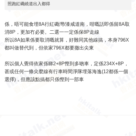
照跑紅磡繞道出入都得
係，唔可能食埋8A行紅磡灣/漆咸道南，咁嘅話即係留8A取
消8P，更加冇必要。二選一一定係保8P走線
所以8A如果係要取消嘅就算，好難同其他線搞，本身796X
都叫做替代到，但依家796X都要撤出尖東
所以個人覺得依家係睇2+8P慳到多啲車，定係234X+8P，
甚或任何一條尖麼線有行車時間淨隊埋落海逸(12都係一個
選擇)，但應該點搞都只係慳到一部車