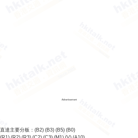
Advertisement
直達主要分板：
(B2)
(B3)
(B5)
(B0)
(R1)
(R2)
(R3)
(C2)
(C3)
(M1)
(V)
(A10)