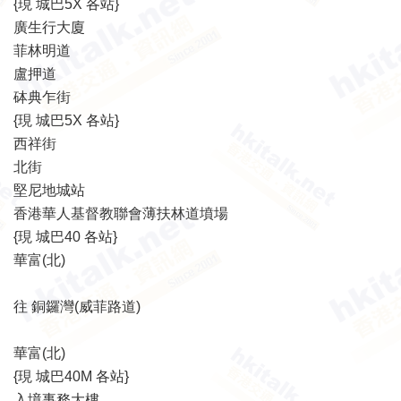
{現 城巴5X 各站}
廣生行大廈
菲林明道
盧押道
砵典乍街
{現 城巴5X 各站}
西祥街
北街
堅尼地城站
香港華人基督教聯會薄扶林道墳場
{現 城巴40 各站}
華富(北)
往 銅鑼灣(威菲路道)
華富(北)
{現 城巴40M 各站}
入境事務大樓