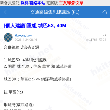
新會員登記
報料/聯絡本站
電腦版
主頁/最新文章
交通路線集思建議區 (F1)
[個人建議]重組 城巴5X, 40M
Ravenclaw
#
1
2026-4-24 08:46
11768
28
合併路線以節省資源
1. 城巴5X, 40M 取消服務
2. 開辦 城巴3X，往來 華富 和 威菲路道
城巴3X：華富(北) <> 銅鑼灣(威菲路道)
往 華富(北)
銅鑼灣(威菲路道)