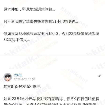
原本仲狼，堅尼地城調頭算數...
只不過我唔定華富去堅道靠晒31小巴夠唔夠...
但如果堅尼地城調頭就要收$9.40，否則23跌堅道尾段客落
3X就得不償失...
2076
#
4
2026-4-24 14:53
其實即係殺左 5X 東行。
如果 23 54M 小巴唔反對都冇話唔得，係 5X 西行值唔值得
留線的問題，本身 5X 縮時都似係為未來成條摺埋做準備。