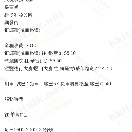
皇室堡
維多利亞公園
興發街
銅鑼灣(威菲路道)
全程收費: $8.80
銅鑼灣(威菲路道) 往 盧押道: $6.10
瑪麗醫院 往 華富(北): $5.50
滙豐總行大廈/歷山大廈 往 銅鑼灣(威菲路道): : $5.50
用車: 城巴7(短車，城巴5X 長車將更換至 城巴7), 40
服務時間:
往 華富(北)
每日0600-2000: 20分班