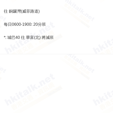
往 銅鑼灣(威菲路道)
每日0600-1900: 20分班
*: 城巴40 往 華富(北) 將減班