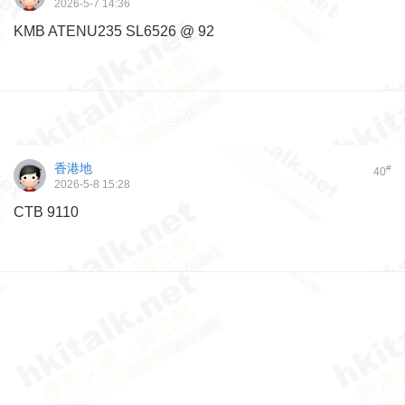
2026-5-7 14:36
KMB ATENU235 SL6526 @ 92
香港地
#
40
2026-5-8 15:28
CTB 9110