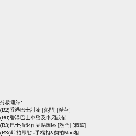
分板連結:
(B2)香港巴士討論
[熱門]
[精華]
(B0)香港巴士車務及車廂設備
(B3)巴士攝影作品貼圖區
[熱門]
[精華]
(B3i)即拍即貼 -手機相&翻拍Mon相