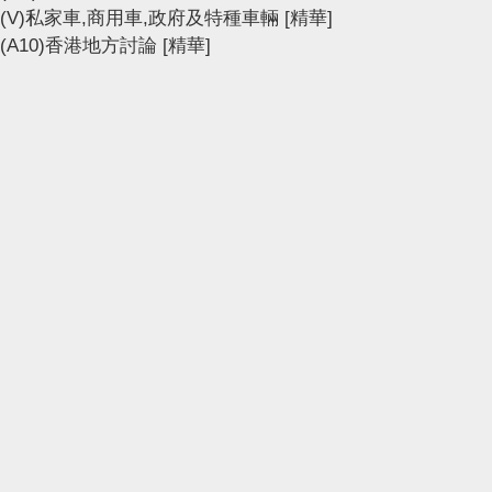
(V)私家車,商用車,政府及特種車輛
[精華]
(A10)香港地方討論
[精華]