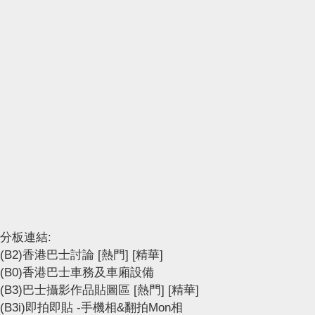
分板連結:
(B2)香港巴士討論
[熱門]
[精華]
(B0)香港巴士車務及車廂設備
(B3)巴士攝影作品貼圖區
[熱門]
[精華]
(B3i)即拍即貼 -手機相&翻拍Mon相