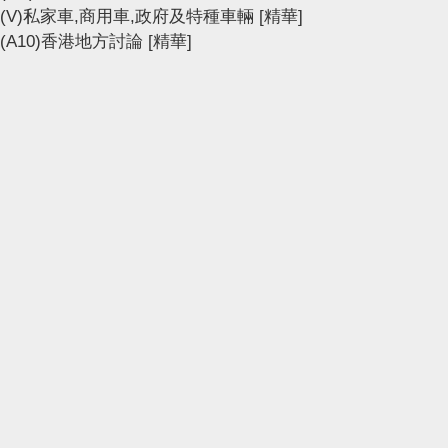
(V)私家車,商用車,政府及特種車輛
[精華]
(A10)香港地方討論
[精華]