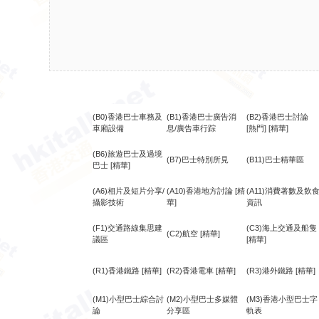
(B0)香港巴士車務及
(B1)香港巴士廣告消
(B2)香港巴士討論
車廂設備
息/廣告車行踪
[熱門]
[精華]
(B6)旅遊巴士及過境
(B7)巴士特別所見
(B11)巴士精華區
巴士
[精華]
(A6)相片及短片分享/
(A10)香港地方討論
[精
(A11)消費著數及飲
攝影技術
華]
資訊
(F1)交通路線集思建
(C3)海上交通及船隻
(C2)航空
[精華]
議區
[精華]
(R1)香港鐵路
[精華]
(R2)香港電車
[精華]
(R3)港外鐵路
[精華]
(M1)小型巴士綜合討
(M2)小型巴士多媒體
(M3)香港小型巴士字
論
分享區
軌表