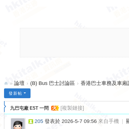
»
論壇
›
(B) Bus 巴士討論區
›
香港巴士車務及車廂設備
hk
發新帖
ita
火
[複製鏈接]
九巴屯廠 E5T 一問
lk.
ne
205
發表於 2026-5-7 09:56
來自手機
|
t