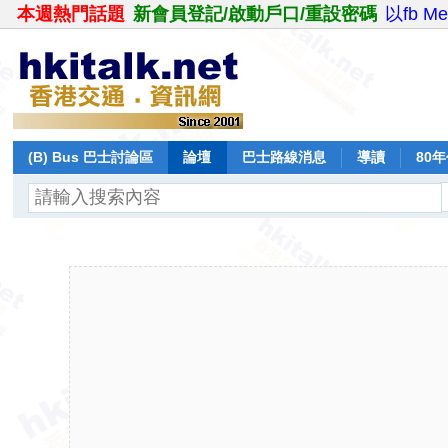
本週熱門話題
新會員登記/啟動戶口/重設密碼
以fb M
(B) Bus 巴士討論區
論壇
巴士路線消息
導讀
80
飛行報告
日誌
保留巴士
分享
記錄