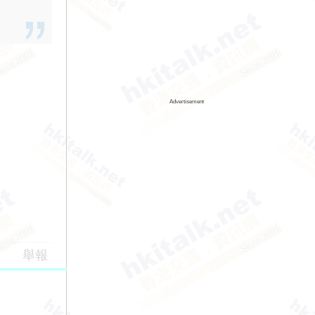
Advertisement
舉報