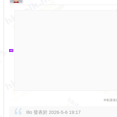
香
港
交
通
資
訊
網
本帖最後由 2
Illo 發表於 2026-5-6 19:17