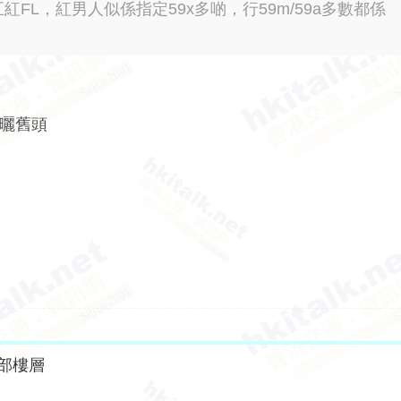
FL，紅男人似係指定59x多啲，行59m/59a多數都係
出曬舊頭
部樓層