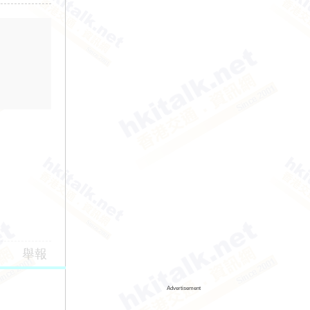
舉報
Advertisement