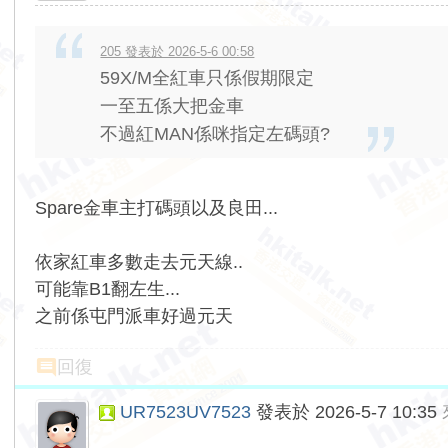
205 發表於 2026-5-6 00:58
59X/M全紅車只係假期限定
一至五係大把金車
不過紅MAN係咪指定左碼頭?
Spare金車主打碼頭以及良田...
依家紅車多數走去元天線..
可能靠B1翻左生...
之前係屯門派車好過元天
回復
UR7523UV7523
發表於 2026-5-7 10:35