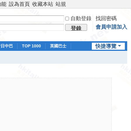
功能
設為首頁
收藏本站
站規
自動登錄
找回密碼
會員申請加入
登錄
快捷導覽
昔日中巴
TOP 1000
英國巴士
排行榜
日本鐵路