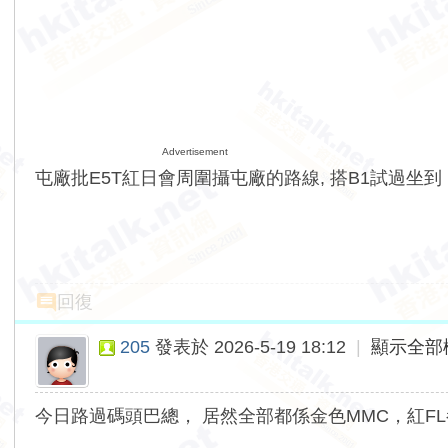
Advertisement
屯廠批E5T紅日會周圍攝屯廠的路線, 搭B1試過坐到
回復
205
發表於 2026-5-19 18:12
|
顯示全部
今日路過碼頭巴總， 居然全部都係金色MMC，紅F