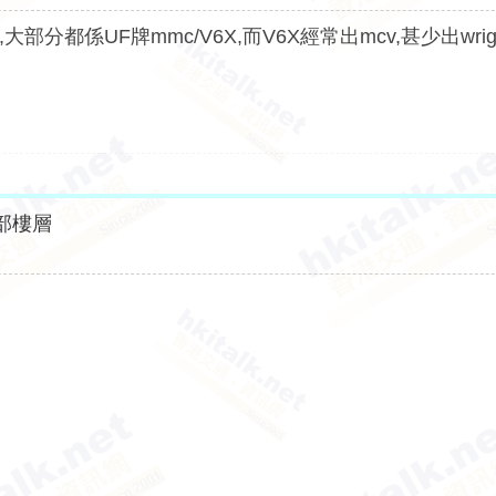
,大部分都係UF牌mmc/V6X,而V6X經常出mcv,甚少出wrig
部樓層