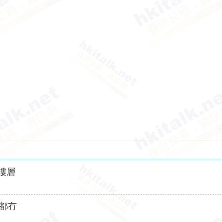
樓層
L都冇