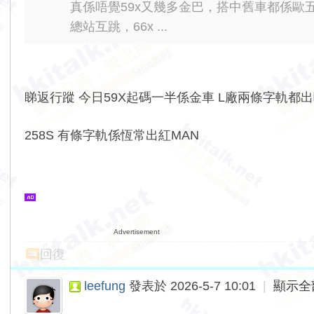
真係唔覺59x又幾多金巴，搭中舊車都係歐五紅
總站互跳，66x ...
睇返行蹤 今日59X起碼一半係金車 L廠兩條字軌都
258S 有條字軌係恆常出紅MAN
Advertisement
回復
leefung
發表於 2026-5-7 10:01
|
顯示全