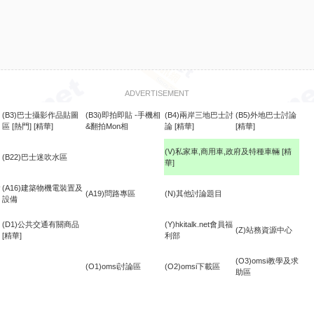
ADVERTISEMENT
(B3)巴士攝影作品貼圖
(B3i)即拍即貼 -手機相
(B4)兩岸三地巴士討
(B5)外地巴士討論
區
[熱門]
[精華]
&翻拍Mon相
論
[精華]
[精華]
(V)私家車,商用車,政府及特種車輛
[精
(B22)巴士迷吹水區
華]
食
(A16)建築物機電裝置及
(A19)問路專區
(N)其他討論題目
設備
(D1)公共交通有關商品
(Y)hkitalk.net會員福
(Z)站務資源中心
[精華]
利部
(O3)omsi教學及求
(O1)omsi討論區
(O2)omsi下載區
助區