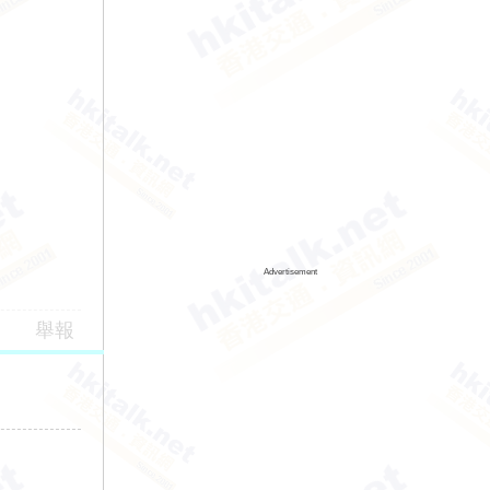
Advertisement
舉報