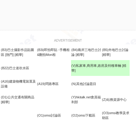
ADVERTISEMENT
(B3)巴士攝影作品貼圖
(B3i)即拍即貼 -手機相
(B4)兩岸三地巴士討
(B5)外地巴士討論
區
[熱門]
[精華]
&翻拍Mon相
論
[精華]
[精華]
(V)私家車,商用車,政府及特種車輛
[精
(B22)巴士迷吹水區
華]
食
(A16)建築物機電裝置及
(A19)問路專區
(N)其他討論題目
設備
(D1)公共交通有關商品
(Y)hkitalk.net會員福
(Z)站務資源中心
[精華]
利部
(O3)omsi教學及求
(O1)omsi討論區
(O2)omsi下載區
助區