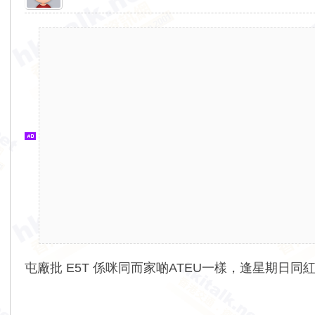
香
港
交
通
資
訊
網
屯廠批 E5T 係咪同而家啲ATEU一樣，逢星期