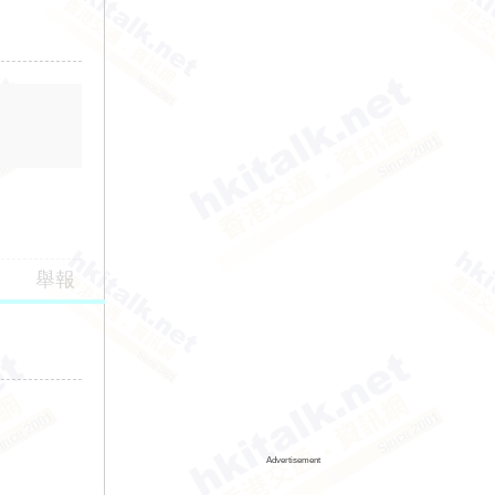
舉報
Advertisement