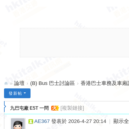
»
論壇
›
(B) Bus 巴士討論區
›
香港巴士車務及車廂設備
hk
發新帖
ita
火
[複製鏈接]
九巴屯廠 E5T 一問
lk.
ne
AE367
發表於 2026-4-27 20:14
|
顯示
t