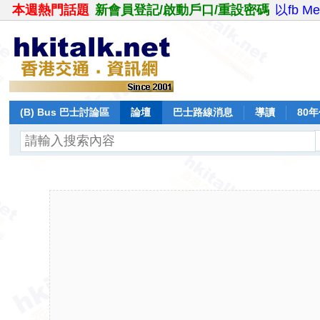
本週熱門話題
新會員登記/啟動戶口/重設密碼
以fb M
(B) Bus 巴士討論區
論壇
巴士路線消息
導讀
80
飛行報告
日誌
保留巴士
分享
記錄