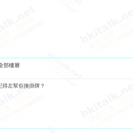
全部樓層
唔記得左幫佢換掛牌？