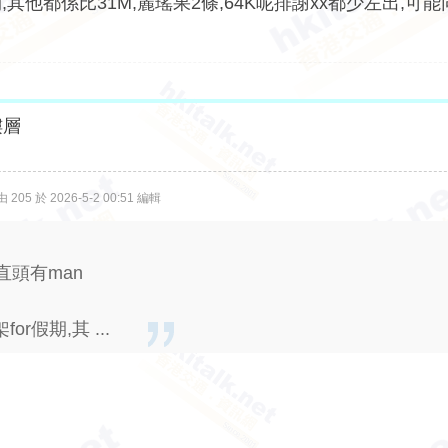
,其他都係比31M,麗瑤果2條,64K呢排謝xx都少左出,可
樓層
05 於 2026-5-2 00:51 編輯
直頭有man
假期,其 ...