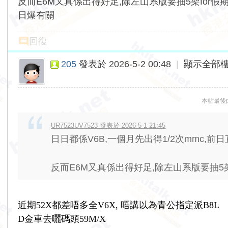
反而E6M又真係出得好足,除左山系版要抽5架for假期
日爆有關
回復
205
發表於 2026-5-2 00:48
|
顯示全部
本帖最後由 2
UR7523UV7523 發表於 2026-5-1 21:45
日日都係V6B,一個月先出得1/2次mmc,前日
反而E6M又真係出得好足,除左山系版要抽5架for
近期52X都差唔多全V6X, 唔講以為青公指定派B8L
D金車去
曬碼頭59M/X