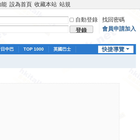
功能
設為首頁
收藏本站
站規
自動登錄
找回密碼
會員申請加入
登錄
快捷導覽
昔日中巴
TOP 1000
英國巴士
排行榜
日本鐵路