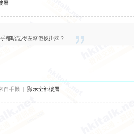
樓層
廠似乎都唔記得左幫佢換掛牌？
來自手機
|
顯示全部樓層