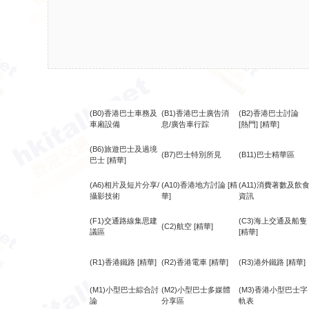
(B0)香港巴士車務及
(B1)香港巴士廣告消
(B2)香港巴士討論
車廂設備
息/廣告車行踪
[熱門]
[精華]
(B6)旅遊巴士及過境
(B7)巴士特別所見
(B11)巴士精華區
巴士
[精華]
(A6)相片及短片分享/
(A10)香港地方討論
[精
(A11)消費著數及飲
攝影技術
華]
資訊
(F1)交通路線集思建
(C3)海上交通及船隻
(C2)航空
[精華]
議區
[精華]
(R1)香港鐵路
[精華]
(R2)香港電車
[精華]
(R3)港外鐵路
[精華]
(M1)小型巴士綜合討
(M2)小型巴士多媒體
(M3)香港小型巴士字
論
分享區
軌表