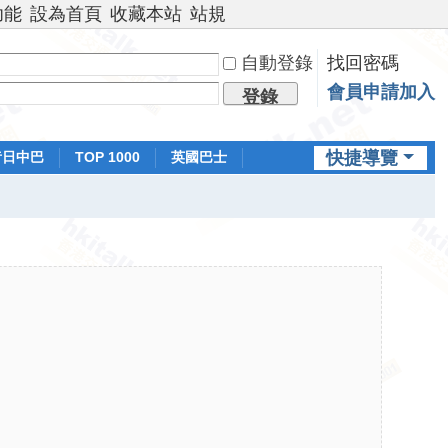
功能
設為首頁
收藏本站
站規
自動登錄
找回密碼
會員申請加入
登錄
快捷導覽
昔日中巴
TOP 1000
英國巴士
排行榜
日本鐵路