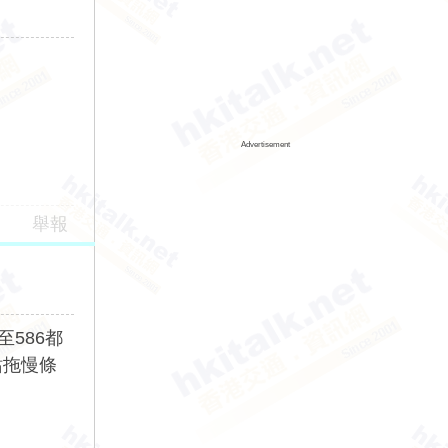
Advertisement
舉報
至586都
站拖慢條