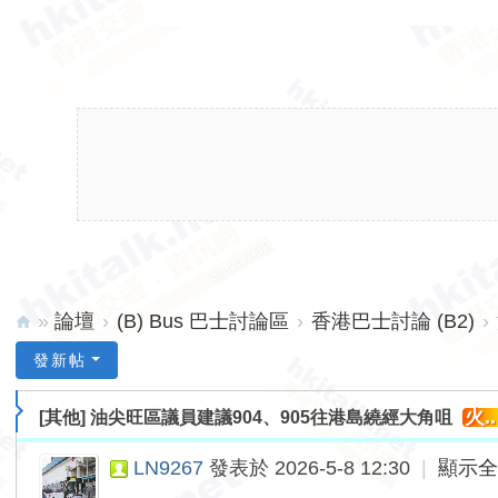
»
論壇
›
(B) Bus 巴士討論區
›
香港巴士討論 (B2)
›
hk
發新帖
ita
火..
[其他]
油尖旺區議員建議904、905往港島繞經大角咀
lk.
ne
LN9267
發表於 2026-5-8 12:30
|
顯示
t