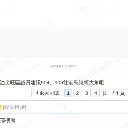
ADVERTISEMENT
油尖旺區議員建議904、905往港島繞經大角咀 ...
返回列表
1
2
3
4
/ 4 頁
[複製鏈接]
全部樓層