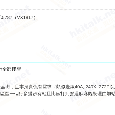
5787（VX1817）
示全部樓層
且本身真係有需求（類似走線40A, 240X, 272P以
左區區一個行多幾步有站且比鐵打到營運麻麻既既理由加