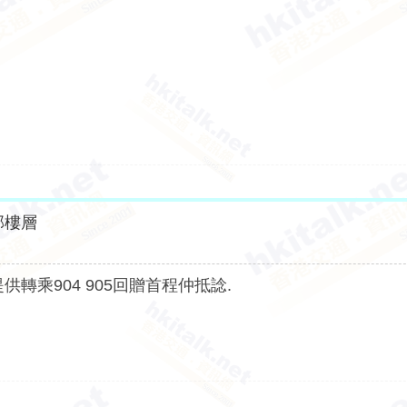
部樓層
供轉乘904 905回贈首程仲抵諗.