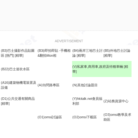
ADVERTISEMENT
(B3)巴士攝影作品貼圖
(B3i)即拍即貼 -手機相
(B4)兩岸三地巴士討
(B5)外地巴士討論
區
[熱門]
[精華]
&翻拍Mon相
論
[精華]
[精華]
(V)私家車,商用車,政府及特種車輛
[精
(B22)巴士迷吹水區
華]
食
(A16)建築物機電裝置及
(A19)問路專區
(N)其他討論題目
設備
(D1)公共交通有關商品
(Y)hkitalk.net會員福
(Z)站務資源中心
[精華]
利部
(O3)omsi教學及求
(O1)omsi討論區
(O2)omsi下載區
助區