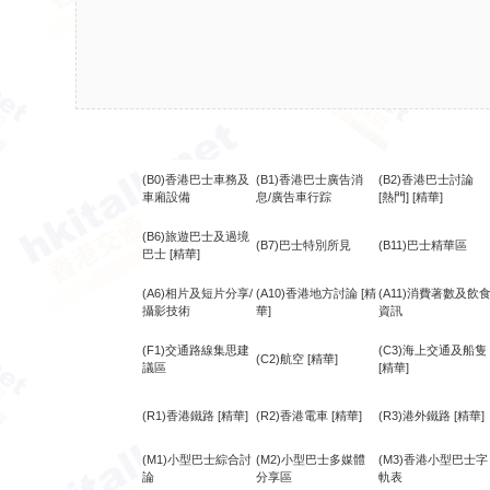
(B0)香港巴士車務及
(B1)香港巴士廣告消
(B2)香港巴士討論
車廂設備
息/廣告車行踪
[熱門]
[精華]
(B6)旅遊巴士及過境
(B7)巴士特別所見
(B11)巴士精華區
巴士
[精華]
(A6)相片及短片分享/
(A10)香港地方討論
[精
(A11)消費著數及飲
攝影技術
華]
資訊
(F1)交通路線集思建
(C3)海上交通及船隻
(C2)航空
[精華]
議區
[精華]
(R1)香港鐵路
[精華]
(R2)香港電車
[精華]
(R3)港外鐵路
[精華]
(M1)小型巴士綜合討
(M2)小型巴士多媒體
(M3)香港小型巴士字
論
分享區
軌表