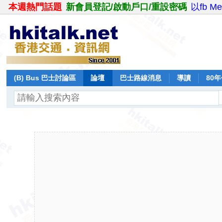
本週熱門話題
新會員登記/啟動戶口/重設密碼
以fb M
(B) Bus 巴士討論區
論壇
巴士路線消息
導讀
80
飛行報告
日誌
保留巴士
分享
記錄