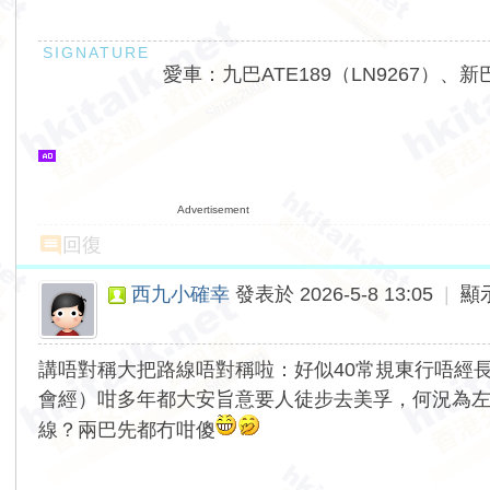
愛車：九巴ATE189（LN9267）、新巴
Advertisement
回復
西九小確幸
發表於 2026-5-8 13:05
|
顯
講唔對稱大把路線唔對稱啦：好似40常規東行唔經長荔街，
會經）咁多年都大安旨意要人徒步去美孚，何況為
線？兩巴先都冇咁傻