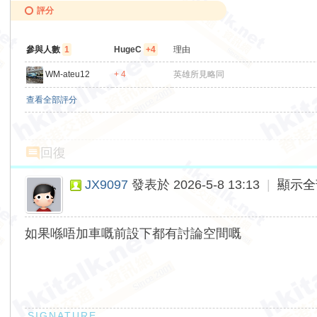
評分
參與人數
1
HugeC
+4
理由
WM-ateu12
+ 4
英雄所見略同
查看全部評分
回復
JX9097
發表於 2026-5-8 13:13
|
顯示全
如果喺唔加車嘅前設下都有討論空間嘅