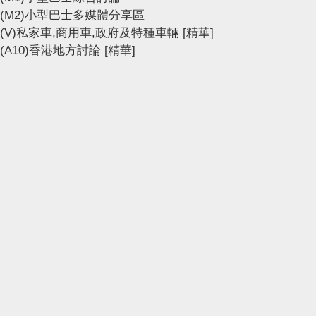
(M2)小型巴士多媒體分享區
(V)私家車,商用車,政府及特種車輛
[精華]
(A10)香港地方討論
[精華]