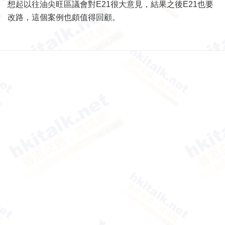
想起以往油尖旺區議會對E21很大意見，結果之後E21也要
改路，這個案例也頗值得回顧。