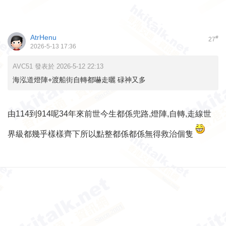
AtrHenu
#
27
2026-5-13 17:36
AVC51 發表於 2026-5-12 22:13
海泓道燈陣+渡船街自轉都嚇走曬 碌神又多
由114到914呢34年來前世今生都係兜路,燈陣,自轉,走線世
界級都幾乎樣樣齊下所以點整都係都係無得救治個隻