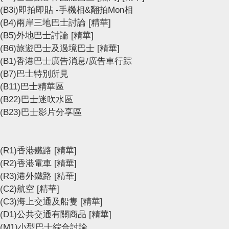
(B3i)即拍即貼 -手機相&翻拍Mon相
(B4)兩岸三地巴士討論
[精華]
(B5)外地巴士討論
[精華]
(B6)旅遊巴士及過境巴士
[精華]
(B1)香港巴士廣告消息/廣告車行踪
(B7)巴士特別所見
(B11)巴士精華區
(B22)巴士迷吹水區
(B23)巴士影片分享區
(R1)香港鐵路
[精華]
(R2)香港電車
[精華]
(R3)港外鐵路
[精華]
(C2)航空
[精華]
(C3)海上交通及船隻
[精華]
(D1)公共交通有關商品
[精華]
(M1)小型巴士綜合討論