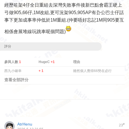
經歷咗架4仔全日重組去深灣失敗事件後新巴點會霸王硬上
弓做905,66仔,1M改組,更可況架905,905AP有厹公巴士仔話
事下更加成事率仲低於1M重組.(仲要唔好忘記1M同905要互
相係會展堆線玩跳車呢個問題)
評分
參與人數
1
HugeC
+1
理由
西九小確幸
+ 1
雖然個人覺得66勢在必行
查看全部評分
AtrHenu
#
23