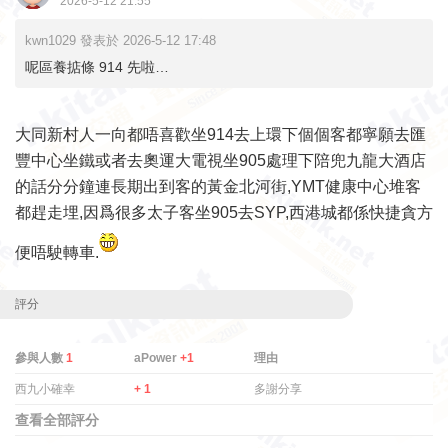
2026-5-12 21:55
kwn1029 發表於 2026-5-12 17:48
呢區養掂條 914 先啦…
大同新村人一向都唔喜歡坐914去上環下個個客都寧願去匯
豐中心坐鐵或者去奧運大電視坐905處理下陪兜九龍大酒店
的話分分鐘連長期出到客的黃金北河街,YMT健康中心堆客
都趕走埋,因爲很多太子客坐905去SYP,西港城都係快捷貪方
便唔駛轉車.
評分
參與人數
1
aPower
+1
理由
西九小確幸
+ 1
多謝分享
查看全部評分