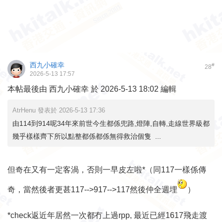
西九小確幸
#
28
2026-5-13 17:57
本帖最後由 西九小確幸 於 2026-5-13 18:02 編輯
AtrHenu 發表於 2026-5-13 17:36
由114到914呢34年來前世今生都係兜路,燈陣,自轉,走線世界級都
幾乎樣樣齊下所以點整都係都係無得救治個隻 ...
但奇在又有一定客渦，否則一早皮左啦*（同117一樣係傳
奇，當然後者更甚117-->917-->117然後仲全週埋
）
*check返近年居然一次都冇上過rpp, 最近已經1617飛走渡