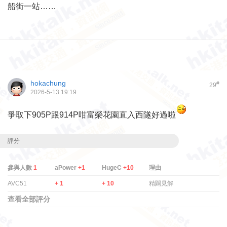
船街一站……
hokachung
#
29
2026-5-13 19:19
爭取下905P跟914P咁富榮花園直入西隧好過啦
評分
參與人數
1
aPower
+1
HugeC
+10
理由
AVC51
+ 1
+ 10
精闢見解
查看全部評分