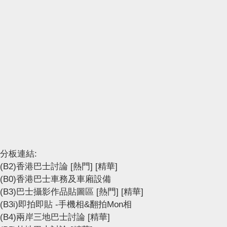
分板連結:
(B2)香港巴士討論
[熱門]
[精華]
(B0)香港巴士車務及車廂設備
(B3)巴士攝影作品貼圖區
[熱門]
[精華]
(B3i)即拍即貼 -手機相&翻拍Mon相
(B4)兩岸三地巴士討論
[精華]