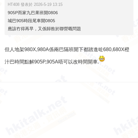
HT408 發表於 2026-5-19 13:15
905P而家九巴果班開0806
城巴905時段尾車開0805
應該冇得再早，又係歸咎於聯營嘅問題
但人地架980X,980A係兩巴隔班開下都踏進咗680,680X橙
汁巴時間點解905P,905A唔可以改時間開車.