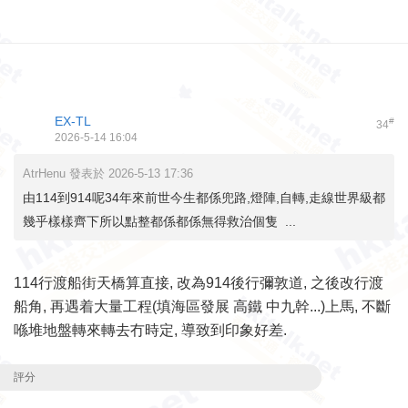
EX-TL
#
34
2026-5-14 16:04
AtrHenu 發表於 2026-5-13 17:36
由114到914呢34年來前世今生都係兜路,燈陣,自轉,走線世界級都
幾乎樣樣齊下所以點整都係都係無得救治個隻 ...
114行渡船街天橋算直接, 改為914後行彌敦道, 之後改行渡
船角, 再遇着大量工程(填海區發展 高鐵 中九幹...)上馬, 不斷
喺堆地盤轉來轉去冇時定, 導致到印象好差.
評分