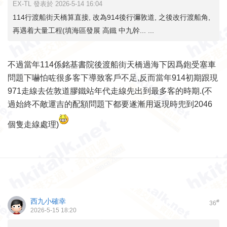
EX-TL 發表於 2026-5-14 16:04
114行渡船街天橋算直接, 改為914後行彌敦道, 之後改行渡船角,
再遇着大量工程(填海區發展 高鐵 中九幹... ...
不過當年114係銘基書院後渡船街天橋過海下因爲鉋受塞車
問題下嚇怕咗很多客下導致客戶不足,反而當年914初期跟現
971走線去佐敦道膠鐵站年代走線先出到最多客的時期.(不
過始終不敵運吉的配額問題下都要遂漸用返現時兜到2046
個隻走線處理)
西九小確幸
#
36
2026-5-15 18:20