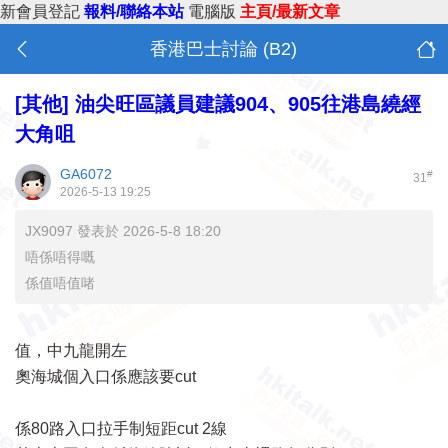
新會員登記
報料/聯絡本站
電腦版
主頁/最新文章
香港巴士討論 (B2)
[其他]
油尖旺區議員建議904、905往港島繞經
大角咀
GA6072
#
31
2026-5-13 19:25
JX9097 發表於 2026-5-8 18:20
唔係唔得嘅
係值唔值啫
值，中九龍開左
奧海城個入口係應該要cut
係80路入口拉手制短距cut 2線