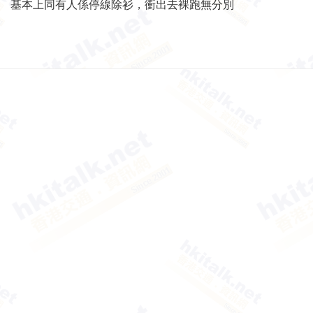
基本上同有人係停線除衫，衝出去裸跑無分別