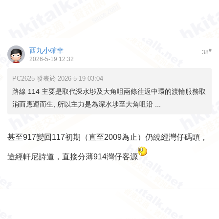
西九小確幸
#
38
2026-5-19 12:32
PC2625 發表於 2026-5-19 03:04
路線 114 主要是取代深水埗及大角咀兩條往返中環的渡輪服務取
消而應運而生, 所以主力是為深水埗至大角咀沿 ...
甚至917變回117初期（直至2009為止）仍繞經灣仔碼頭，
途經軒尼詩道，直接分薄914灣仔客源