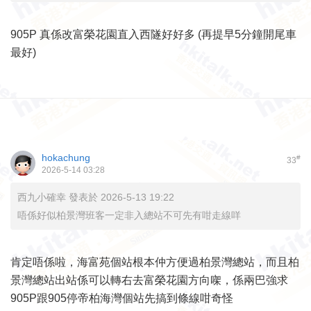
905P 真係改富榮花園直入西隧好好多 (再提早5分鐘開尾車
最好)
hokachung
#
33
2026-5-14 03:28
西九小確幸 發表於 2026-5-13 19:22
唔係好似柏景灣班客一定非入總站不可先有咁走線咩
肯定唔係啦，海富苑個站根本仲方便過柏景灣總站，而且柏
景灣總站出站係可以轉右去富榮花園方向㗎，係兩巴強求
905P跟905停帝柏海灣個站先搞到條線咁奇怪