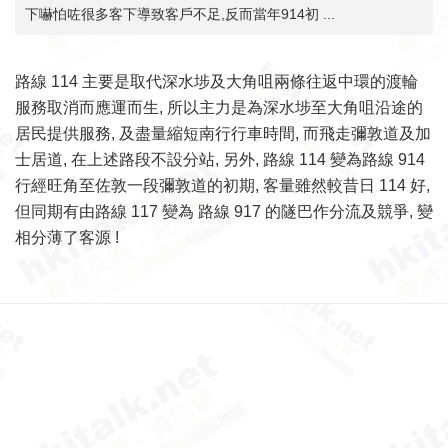
下嚇怕咗很多客下導致客戶不足,反而當年914初 ...
路線 114 主要是取代深水埗及大角咀兩條往返中環的渡輪
服務取消而應運而生, 所以主力是為深水埗至大角咀沿途的
居民提供服務, 及盡量縮短南行行車時間, 而飛走彌敦道及加
士居道, 在上述路段不設分站, 另外, 路線 114 變為路線 914
行經旺角至佐敦一段彌敦道的初期, 客量雖然較昔日 114 好,
但同期有由路線 117 變為 路線 917 的隧巴作分流及競爭, 變
相分薄了客源 !