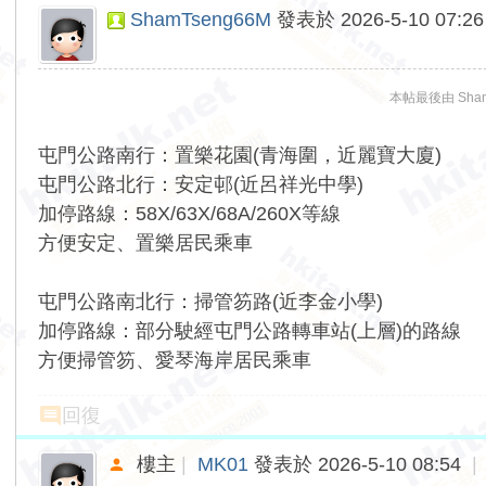
ShamTseng66M
發表於 2026-5-10 07:26
本帖最後由 ShamTs
屯門公路南行：置樂花園(青海圍，近麗寶大廈)
屯門公路北行：安定邨(近呂祥光中學)
加停路線：58X/63X/68A/260X等線
方便安定、置樂居民乘車
屯門公路南北行：掃管笏路(近李金小學)
加停路線：部分駛經屯門公路轉車站(上層)的路線
方便掃管笏、愛琴海岸居民乘車
回復
樓主
|
MK01
發表於 2026-5-10 08:54
|