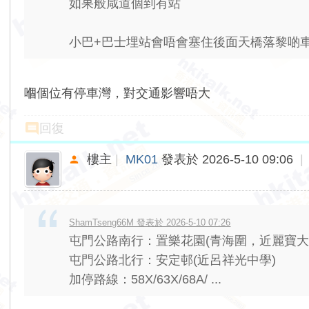
如果般咸道個到有站
小巴+巴士埋站會唔會塞住後面天橋落黎啲
嗰個位有停車灣，對交通影響唔大
回復
樓主
|
MK01
發表於 2026-5-10 09:06
|
ShamTseng66M 發表於 2026-5-10 07:26
屯門公路南行：置樂花園(青海圍，近麗寶大
屯門公路北行：安定邨(近呂祥光中學)
加停路線：58X/63X/68A/ ...