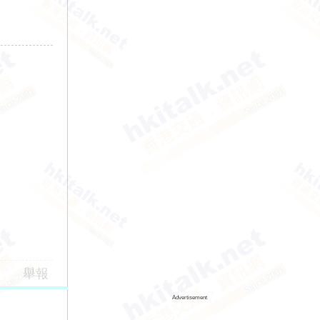
舉報
Advertisement