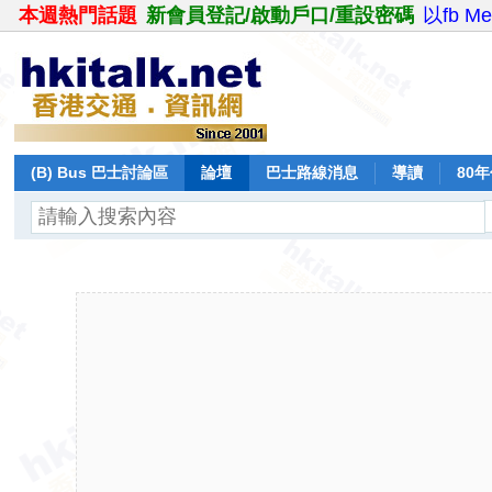
本週熱門話題
新會員登記/啟動戶口/重設密碼
以fb M
(B) Bus 巴士討論區
論壇
巴士路線消息
導讀
80
飛行報告
日誌
保留巴士
分享
記錄