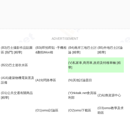
ADVERTISEMENT
(B3)巴士攝影作品貼圖
(B3i)即拍即貼 -手機相
(B4)兩岸三地巴士討
(B5)外地巴士討論
區
[熱門]
[精華]
&翻拍Mon相
論
[精華]
[精華]
(V)私家車,商用車,政府及特種車輛
[精
(B22)巴士迷吹水區
華]
食
(A16)建築物機電裝置及
(A19)問路專區
(N)其他討論題目
設備
(D1)公共交通有關商品
(Y)hkitalk.net會員福
(Z)站務資源中心
[精華]
利部
(O3)omsi教學及求
(O1)omsi討論區
(O2)omsi下載區
助區