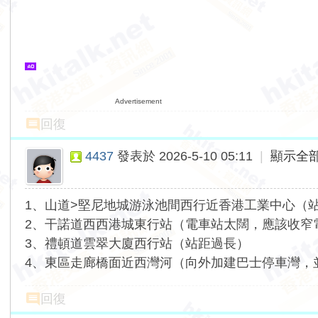
Advertisement
回復
4437
發表於 2026-5-10 05:11
|
顯示全
1、山道>堅尼地城游泳池間西行近香港工業中心（
2、干諾道西西港城東行站（電車站太闊，應該收窄
3、禮頓道雲翠大廈西行站（站距過長）
4、東區走廊橋面近西灣河（向外加建巴士停車灣，
回復