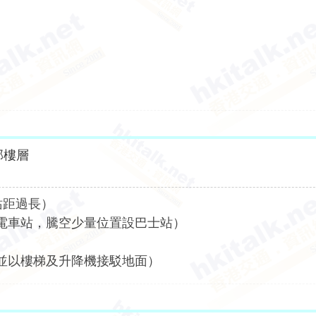
部樓層
站距過長）
電車站，騰空少量位置設巴士站）
並以樓梯及升降機接駁地面）