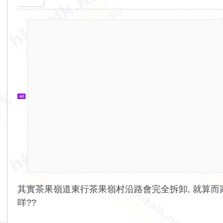
香
港
交
通
資
訊
網
其實茶果嶺道東行茶果嶺村沿路會完全拆卸, 就算而家
咩??