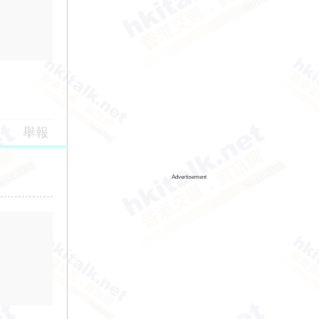
舉報
Advertisement