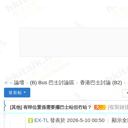
»
論壇
›
(B) Bus 巴士討論區
›
香港巴士討論 (B2)
›
hk
發新帖
ita
火...
[複製鏈接
[其他]
有咩位置係需要擺巴士站但冇站？
lk.
ne
EX-TL
發表於 2026-5-10 00:50
|
顯示全
t