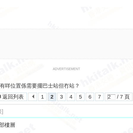
ADVERTISEMENT
有咩位置係需要擺巴士站但冇站？
返回列表
1
2
3
4
5
6
7
/ 7 頁
]
部樓層