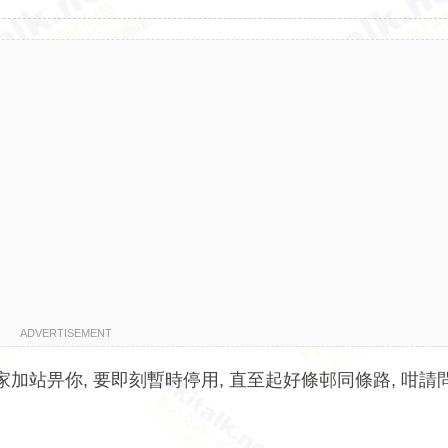
ADVERTISEMENT
加站畀你, 要即刻暫時停用, 直至起好條邨同條路, 咁請