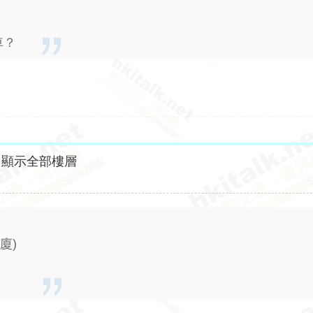
車？
顯示全部樓層
廈)