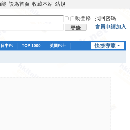
功能
設為首頁
收藏本站
站規
自動登錄
找回密碼
會員申請加入
登錄
快捷導覽
昔日中巴
TOP 1000
英國巴士
排行榜
日本鐵路