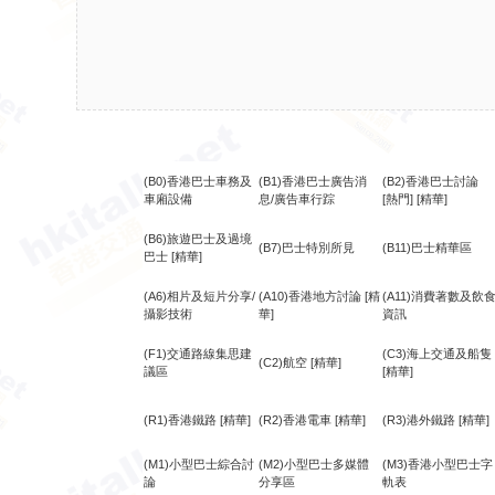
(B0)香港巴士車務及
(B1)香港巴士廣告消
(B2)香港巴士討論
車廂設備
息/廣告車行踪
[熱門]
[精華]
(B6)旅遊巴士及過境
(B7)巴士特別所見
(B11)巴士精華區
巴士
[精華]
(A6)相片及短片分享/
(A10)香港地方討論
[精
(A11)消費著數及飲
攝影技術
華]
資訊
(F1)交通路線集思建
(C3)海上交通及船隻
(C2)航空
[精華]
議區
[精華]
(R1)香港鐵路
[精華]
(R2)香港電車
[精華]
(R3)港外鐵路
[精華]
(M1)小型巴士綜合討
(M2)小型巴士多媒體
(M3)香港小型巴士字
論
分享區
軌表