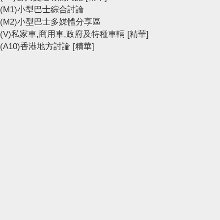
(M1)小型巴士綜合討論
(M2)小型巴士多媒體分享區
(V)私家車,商用車,政府及特種車輛
[精華]
(A10)香港地方討論
[精華]