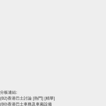
分板連結:
(B2)香港巴士討論
[熱門]
[精華]
(B0)香港巴士車務及車廂設備