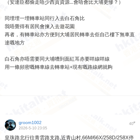
（安達臣都偷走唔少西貢資源...會唔會比大埔更慘？）
同埋埋一埋轉車站同行入去白石角比
我唔覺得有居民會揀入去遊花園
再者，有轉車站亦方便到大埔居民轉車去佢自己樓下無車直
達嘅地方
白石角亦唔需要同大埔嘈到面紅耳赤要咩線咩線
用一條頻密嘅轉車線去轉車站+現有嘅路線網就夠
groom1002
#
40
2026-5-10 23:05
皇珠路北行往青雲路支路,近青山村,66M/66X/258D/258X停