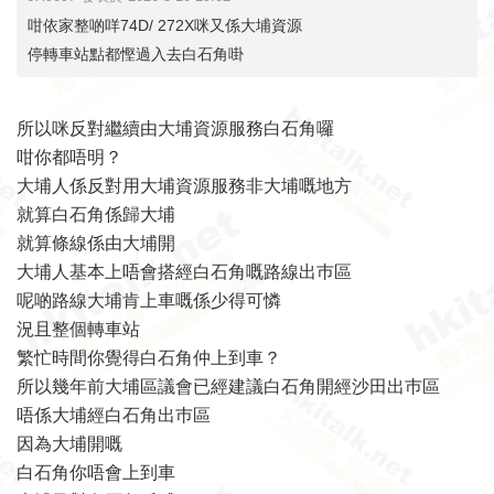
咁依家整啲咩74D/ 272X咪又係大埔資源
停轉車站點都慳過入去白石角啩
所以咪反對繼續由大埔資源服務白石角囉
咁你都唔明？
大埔人係反對用大埔資源服務非大埔嘅地方
就算白石角係歸大埔
就算條線係由大埔開
大埔人基本上唔會搭經白石角嘅路線出巿區
呢啲路線大埔肯上車嘅係少得可憐
況且整個轉車站
繁忙時間你覺得白石角仲上到車？
所以幾年前大埔區議會已經建議白石角開經沙田出巿區
唔係大埔經白石角出巿區
因為大埔開嘅
白石角你唔會上到車