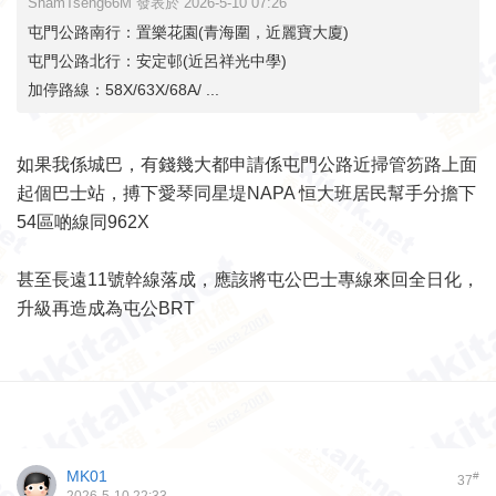
ShamTseng66M 發表於 2026-5-10 07:26
屯門公路南行：置樂花園(青海圍，近麗寶大廈)
屯門公路北行：安定邨(近呂祥光中學)
加停路線：58X/63X/68A/ ...
如果我係城巴，有錢幾大都申請係屯門公路近掃管笏路上面
起個巴士站，搏下愛琴同星堤NAPA 恒大班居民幫手分擔下
54區啲線同962X
甚至長遠11號幹線落成，應該將屯公巴士專線來回全日化，
升級再造成為屯公BRT
MK01
#
37