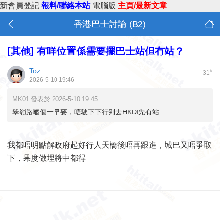
新會員登記
報料/聯絡本站
電腦版
主頁/最新文章
香港巴士討論 (B2)
[其他]
有咩位置係需要擺巴士站但冇站？
Toz
#
31
2026-5-10 19:46
MK01 發表於 2026-5-10 19:45
翠嶺路嗰個一早要，唔駛下下行到去HKDI先有站
我都唔明點解政府起好行人天橋後唔再跟進，城巴又唔爭取
下，果度做埋將中都得