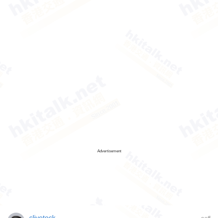
Advertisement
clivetock
#