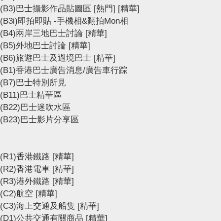
(B3)巴士攝影作品貼圖區
[熱門]
[精華]
(B3i)即拍即貼 -手機相&翻拍Mon相
(B4)兩岸三地巴士討論
[精華]
(B5)外地巴士討論
[精華]
(B6)旅遊巴士及過境巴士
[精華]
(B1)香港巴士廣告消息/廣告車行踪
(B7)巴士特別所見
(B11)巴士精華區
(B22)巴士迷吹水區
(B23)巴士影片分享區
(R1)香港鐵路
[精華]
(R2)香港電車
[精華]
(R3)港外鐵路
[精華]
(C2)航空
[精華]
(C3)海上交通及船隻
[精華]
(D1)公共交通有關商品
[精華]