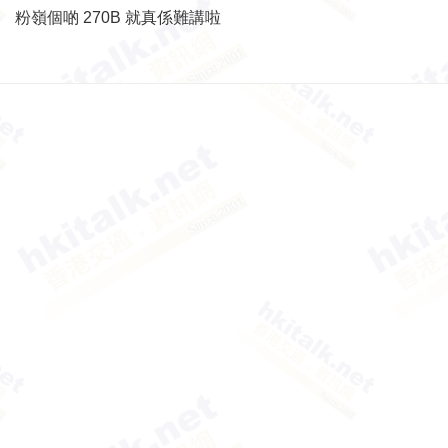
粉嶺個啲 270B 就真係難講啦