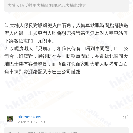
大埔人係反對用大埔資源服務非大埔嘅地方
1. 大埔人係反對啲綫兜入白石角，入轉車站嘅時間點都快過
兜入內街，正如屯門人唔會想兜掃管笏但無反對入轉車站俾
下路客搭屯門、元朗車。
2. 以呢度嘅人「見解」，相信真係有上唔到車問題，巴士公
司會加班應對，最後唔存在上唔到車問題，亦造就北區同大
埔巴士綫有客量增長，而唔係好似而家咁大埔人唔搭兜白石
角車搞到資源錯配又令巴士公司蝕錢。
starsessions
#
36
2026-5-10 21:59