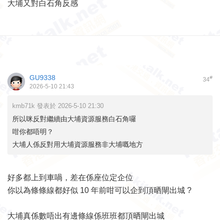
大埔又對白石角反感
GU9338
#
34
2026-5-10 21:43
kmb71k 發表於 2026-5-10 21:30
所以咪反對繼續由大埔資源服務白石角囉
咁你都唔明？
大埔人係反對用大埔資源服務非大埔嘅地方
好多都上到車喎，差在係座位定企位
你以為條條線都好似 10 年前咁可以企到頂晒閘出城 ?
大埔真係數唔出有邊條線係班班都頂晒閘出城