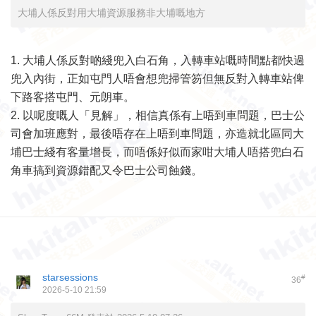
大埔人係反對用大埔資源服務非大埔嘅地方
1. 大埔人係反對啲綫兜入白石角，入轉車站嘅時間點都快過
兜入內街，正如屯門人唔會想兜掃管笏但無反對入轉車站俾
下路客搭屯門、元朗車。
2. 以呢度嘅人「見解」，相信真係有上唔到車問題，巴士公
司會加班應對，最後唔存在上唔到車問題，亦造就北區同大
埔巴士綫有客量增長，而唔係好似而家咁大埔人唔搭兜白石
角車搞到資源錯配又令巴士公司蝕錢。
starsessions
#
36
2026-5-10 21:59