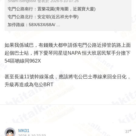
ShamTseng66M 發表於 2026-5-10 07:26
屯門公路南行：置樂花園(青海圍，近麗寶大廈)
屯門公路北行：安定邨(近呂祥光中學)
加停路線：58X/63X/68A/ ...
如果我係城巴，有錢幾大都申請係屯門公路近掃管笏路上面
起個巴士站，搏下愛琴同星堤NAPA 恒大班居民幫手分擔下
54區啲線同962X
甚至長遠11號幹線落成，應該將屯公巴士專線來回全日化，
升級再造成為屯公BRT
MK01
#
37