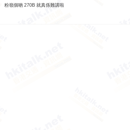
粉嶺個啲 270B 就真係難講啦