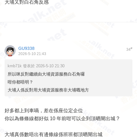
大埔又對白石角反感
GU9338
#
34
2026-5-10 21:43
kmb71k 發表於 2026-5-10 21:30
所以咪反對繼續由大埔資源服務白石角囉
咁你都唔明？
大埔人係反對用大埔資源服務非大埔嘅地方
好多都上到車喎，差在係座位定企位
你以為條條線都好似 10 年前咁可以企到頂晒閘出城 ?
大埔真係數唔出有邊條線係班班都頂晒閘出城