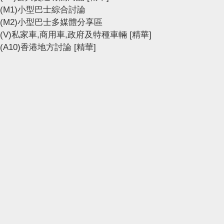
(M1)小型巴士綜合討論
(M2)小型巴士多媒體分享區
(V)私家車,商用車,政府及特種車輛
[精華]
(A10)香港地方討論
[精華]