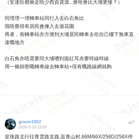
（安達臣都偷走唔少西貢資源...會唔會比大埔更慘？）
同埋埋一埋轉車站同行入去白石角比
我唔覺得有居民會揀入去遊花園
再者，有轉車站亦方便到大埔居民轉車去佢自己樓下無車直
達嘅地方
白石角亦唔需要同大埔嘈到面紅耳赤要咩線咩線
用一條頻密嘅轉車線去轉車站+現有嘅路線網就夠
groom1002
#
40
2026-5-10 23:05
皇珠路北行往青雲路支路,近青山村,66M/66X/258D/258X停