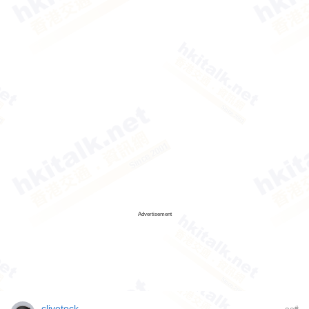
Advertisement
clivetock
#