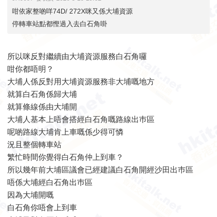
咁依家整啲咩74D/ 272X咪又係大埔資源
停轉車站點都慳過入去白石角啩
所以咪反對繼續由大埔資源服務白石角囉
咁你都唔明？
大埔人係反對用大埔資源服務非大埔嘅地方
就算白石角係歸大埔
就算條線係由大埔開
大埔人基本上唔會搭經白石角嘅路線出巿區
呢啲路線大埔肯上車嘅係少得可憐
況且整個轉車站
繁忙時間你覺得白石角仲上到車？
所以幾年前大埔區議會已經建議白石角開經沙田出巿區
唔係大埔經白石角出巿區
因為大埔開嘅
白石角你唔會上到車