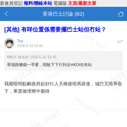
新會員登記
報料/聯絡本站
電腦版
主頁/最新文章
香港巴士討論 (B2)
[其他]
有咩位置係需要擺巴士站但冇站？
Toz
#
31
2026-5-10 19:46
MK01 發表於 2026-5-10 19:45
翠嶺路嗰個一早要，唔駛下下行到去HKDI先有站
我都唔明點解政府起好行人天橋後唔再跟進，城巴又唔爭取
下，果度做埋將中都得