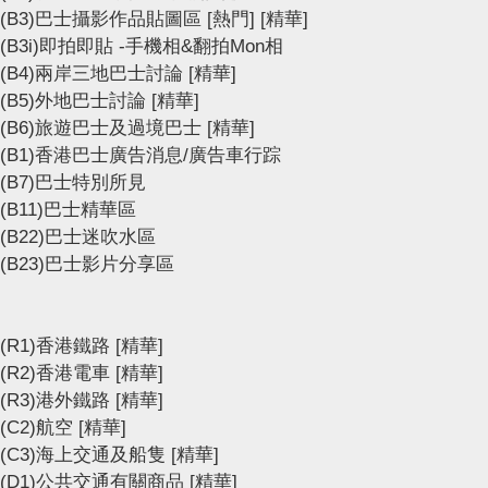
(B3)巴士攝影作品貼圖區
[熱門]
[精華]
(B3i)即拍即貼 -手機相&翻拍Mon相
(B4)兩岸三地巴士討論
[精華]
(B5)外地巴士討論
[精華]
(B6)旅遊巴士及過境巴士
[精華]
(B1)香港巴士廣告消息/廣告車行踪
(B7)巴士特別所見
(B11)巴士精華區
(B22)巴士迷吹水區
(B23)巴士影片分享區
(R1)香港鐵路
[精華]
(R2)香港電車
[精華]
(R3)港外鐵路
[精華]
(C2)航空
[精華]
(C3)海上交通及船隻
[精華]
(D1)公共交通有關商品
[精華]