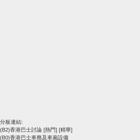
分板連結:
(B2)香港巴士討論
[熱門]
[精華]
(B0)香港巴士車務及車廂設備