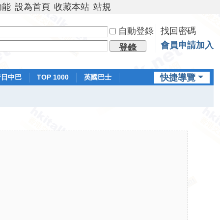
功能
設為首頁
收藏本站
站規
自動登錄
找回密碼
會員申請加入
登錄
快捷導覽
昔日中巴
TOP 1000
英國巴士
排行榜
日本鐵路