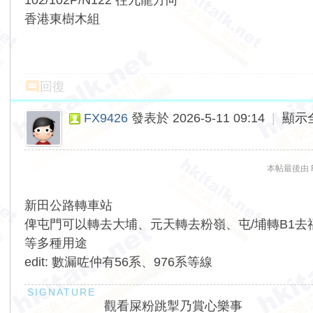
102/102P/N122 往九龍方向
香港東樹木組
回復
FX9426
發表於 2026-5-11 09:14
|
顯示
本帖最後由 FX9
新田公路轉車站
俾屯門可以轉去大埔、元天轉去粉嶺、屯/埔轉B1去福田
等多種用途
edit: 數漏咗仲有56系、976系等線
觀看屎粉跳掣乃賞心樂事