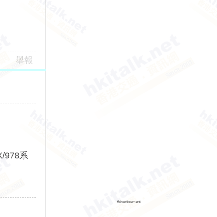
舉報
978系
Advertisement