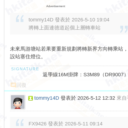
Advertisement
tommy14D 發表於 2026-5-10 19:04
將轉上面連德道起個上層轉車站
未來馬游塘站若果要重新規劃將轉新界方向轉乘站
設站塞住燈位。
返學線16M掛牌：S3M89（DR9007
回復
tommy14D
發表於 2026-5-12 12:32
來自
FX9426 發表於 2026-5-11 09:14