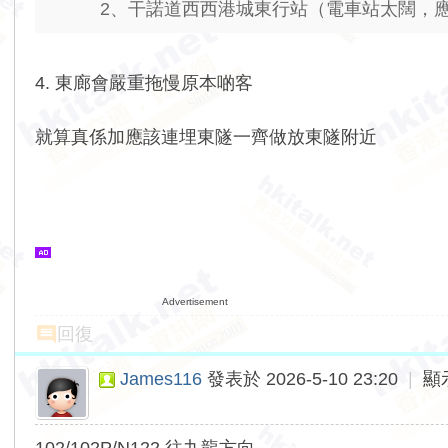
2、干諾道西西港城東行站（電車站太闊，應該收
4. 東廊會嚴重拖慢原本啲客
就算真係加應該連埋東隧一齊做放東隧附近
Advertisement
回復
James116
發表於 2026-5-10 23:20
|
顯