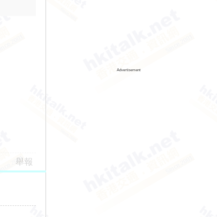
Advertisement
舉報