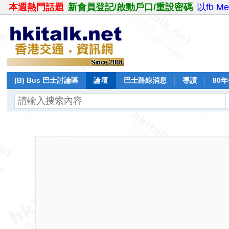
本週熱門話題
新會員登記/啟動戶口/重設密碼
以fb M
(B) Bus 巴士討論區
論壇
巴士路線消息
導讀
80
飛行報告
日誌
保留巴士
分享
記錄