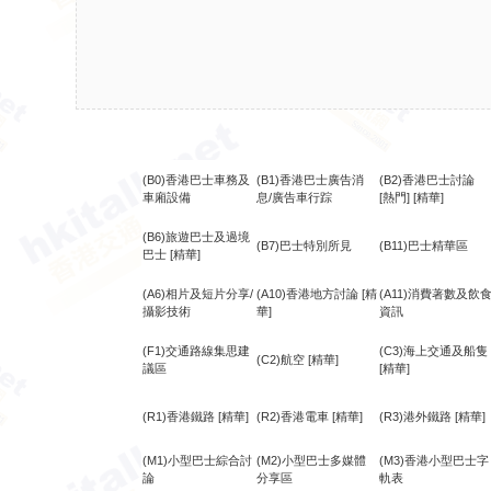
(B0)香港巴士車務及
(B1)香港巴士廣告消
(B2)香港巴士討論
車廂設備
息/廣告車行踪
[熱門]
[精華]
(B6)旅遊巴士及過境
(B7)巴士特別所見
(B11)巴士精華區
巴士
[精華]
(A6)相片及短片分享/
(A10)香港地方討論
[精
(A11)消費著數及飲
攝影技術
華]
資訊
(F1)交通路線集思建
(C3)海上交通及船隻
(C2)航空
[精華]
議區
[精華]
(R1)香港鐵路
[精華]
(R2)香港電車
[精華]
(R3)港外鐵路
[精華]
(M1)小型巴士綜合討
(M2)小型巴士多媒體
(M3)香港小型巴士字
論
分享區
軌表