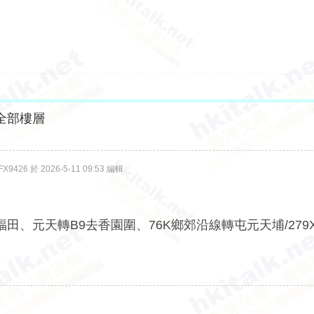
全部樓層
426 於 2026-5-11 09:53 編輯
、元天轉B9去香園圍、76K鄉郊沿線轉屯元天埔/279X/