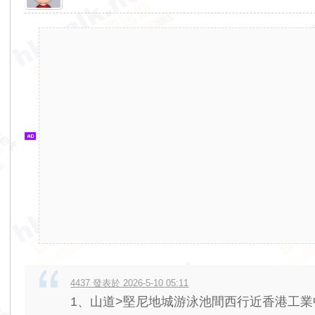
香
港
交
通
資
訊
網
4437 發表於 2026-5-10 05:11
1、山道>堅尼地城游泳池間西行近香港工