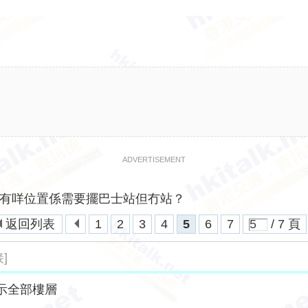
ADVERTISEMENT
有咩位置係需要擺巴士站但冇站？
返回列表
1
2
3
4
5
6
7
/ 7 頁
]
示全部樓層