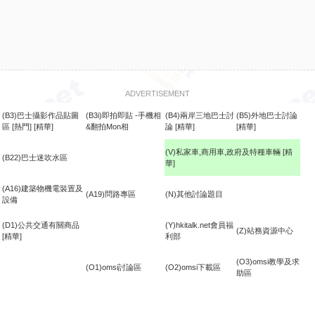
ADVERTISEMENT
(B3)巴士攝影作品貼圖
(B3i)即拍即貼 -手機相
(B4)兩岸三地巴士討
(B5)外地巴士討論
區
[熱門]
[精華]
&翻拍Mon相
論
[精華]
[精華]
(V)私家車,商用車,政府及特種車輛
[精
(B22)巴士迷吹水區
華]
食
(A16)建築物機電裝置及
(A19)問路專區
(N)其他討論題目
設備
(D1)公共交通有關商品
(Y)hkitalk.net會員福
(Z)站務資源中心
[精華]
利部
(O3)omsi教學及求
(O1)omsi討論區
(O2)omsi下載區
助區