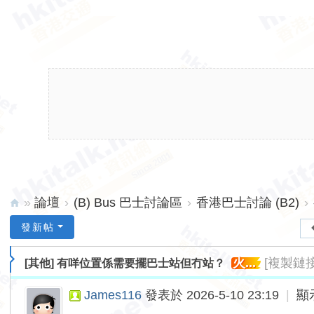
»
論壇
›
(B) Bus 巴士討論區
›
香港巴士討論 (B2)
›
hk
發新帖
ita
火...
[複製鏈接
[其他]
有咩位置係需要擺巴士站但冇站？
lk.
ne
James116
發表於 2026-5-10 23:19
|
顯
t