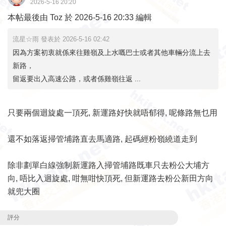
2026-5-16 20:20
本帖最後由 Toz 於 2026-5-16 20:33 編輯
流星☆雨 發表於 2026-5-16 02:42
因為方案初衷就係來往雞嶺及上水嘅巴士或者其他車輛分流上去
新路，
留返要出入高速公路，或者係雞嶺往返 ...
只要兩個迴旋處一頂死, 新運路好快就唔郁得, 呢條路無乜用
還不如落返掃管埔路直去馬適路, 起碼經粉嶺繞道走到
除非劃單白線強制新運路入掃管埔路既車只去粉公大埔方
向, 唔比入迴旋處, 咁無咁快頂死, 但新運路去粉公新田方向
就兜大圈
評分