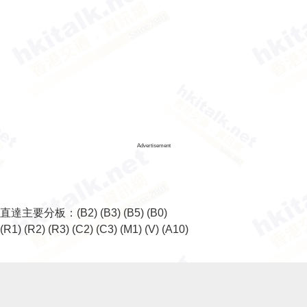
Advertisement
直達主要分板：
(B2)
(B3)
(B5)
(B0)
(R1)
(R2)
(R3)
(C2)
(C3)
(M1)
(V)
(A10)