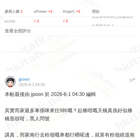
參與人數
1
aPower
+2
HugeC
+5
理由
難道要在林錦交匯處調頭
pcckw
+ 2
+ 5
往新田方向？ ...
查看全部評分
jpoon
#
10
2026-6-1 04:26
本帖最後由 jpoon 於 2026-6-1 04:30 編輯
其實而家最多車係咪來往9幹嘅？起條咁嘅天橋真係好似條
橋形狀咁，黑人問號
講真，而家南行去粉嶺嘅車都行晒呢邊，就算有粉嶺繞道南