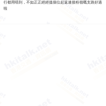
行都用唔到，不如正正經經搵個位起返連接粉嶺嘅支路好過
啦