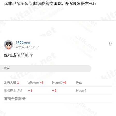
除非已預留位置繼續改善交匯處, 唔係將來變左死症
1372mm
#
6
2026-5-14 12:57
條橋成個問號咁
評分
參與人數
1
aPower
+3
HugeC
+6
理由
魔雪巴士頻道
+ 3
+ 6
Huge ?
查看全部評分