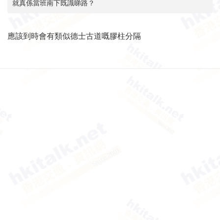
就真係當班南下既識睇路？
應該到時會有類似德士古道嘅膠柱分隔