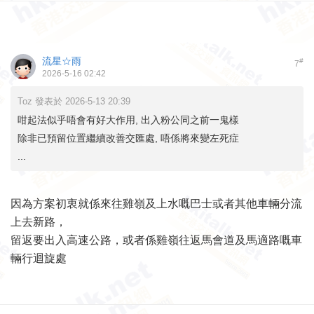
流星☆雨
#
7
2026-5-16 02:42
Toz 發表於 2026-5-13 20:39
咁起法似乎唔會有好大作用, 出入粉公同之前一鬼樣
除非已預留位置繼續改善交匯處, 唔係將來變左死症
...
因為方案初衷就係來往雞嶺及上水嘅巴士或者其他車輛分流
上去新路，
留返要出入高速公路，或者係雞嶺往返馬會道及馬適路嘅車
輛行迴旋處