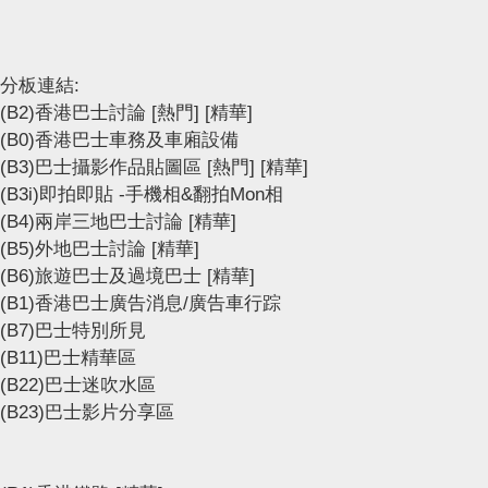
分板連結:
(B2)香港巴士討論
[熱門]
[精華]
(B0)香港巴士車務及車廂設備
(B3)巴士攝影作品貼圖區
[熱門]
[精華]
(B3i)即拍即貼 -手機相&翻拍Mon相
(B4)兩岸三地巴士討論
[精華]
(B5)外地巴士討論
[精華]
(B6)旅遊巴士及過境巴士
[精華]
(B1)香港巴士廣告消息/廣告車行踪
(B7)巴士特別所見
(B11)巴士精華區
(B22)巴士迷吹水區
(B23)巴士影片分享區