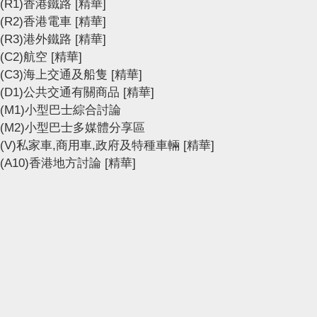
(R1)香港鐵路
[精華]
(R2)香港電車
[精華]
(R3)港外鐵路
[精華]
(C2)航空
[精華]
(C3)海上交通及船隻
[精華]
(D1)公共交通有關商品
[精華]
(M1)小型巴士綜合討論
(M2)小型巴士多媒體分享區
(V)私家車,商用車,政府及特種車輛
[精華]
(A10)香港地方討論
[精華]