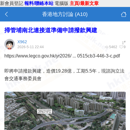
新會員登記
報料/聯絡本站
電腦版
主頁/最新文章
香港地方討論 (A10)
掃管埔南北連接道準備申請撥款興建
X962
#
1
2026-5-11 22:44
5462
9
https://www.legco.gov.hk/yr2026/ ... 0515cb3-446-3-c.pdf
即將申請撥款興建，造價19.28億，工期5.5年，現諮詢立法
會交通事務委員會