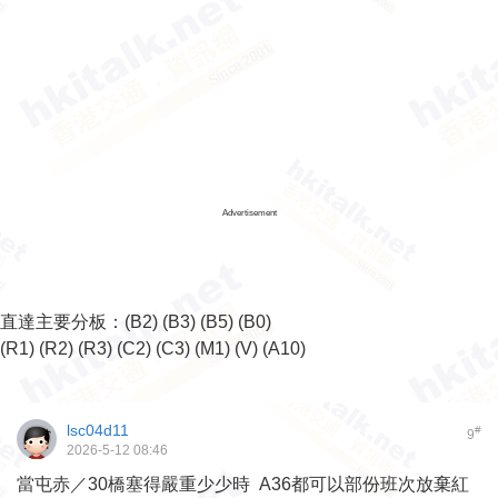
Advertisement
直達主要分板：
(B2)
(B3)
(B5)
(B0)
(R1)
(R2)
(R3)
(C2)
(C3)
(M1)
(V)
(A10)
lsc04d11
#
9
2026-5-12 08:46
當屯赤／30橋塞得嚴重少少時 A36都可以部份班次放棄紅