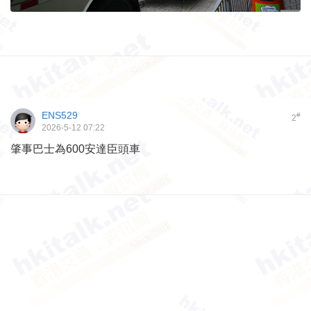
ENS529
#
2
2026-5-12 07:22
肇事巴士為600安達臣頭車