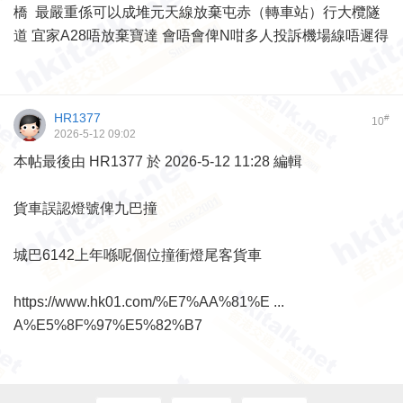
橋 最嚴重係可以成堆元天線放棄屯赤（轉車站）行大欖隧
道 宜家A28唔放棄寶達 會唔會俾N咁多人投訴機場線唔遲得
HR1377
#
10
2026-5-12 09:02
本帖最後由 HR1377 於 2026-5-12 11:28 編輯
貨車誤認燈號俾九巴撞
城巴6142上年喺呢個位撞衝燈尾客貨車
https://www.hk01.com/%E7%AA%81%E ...
A%E5%8F%97%E5%82%B7