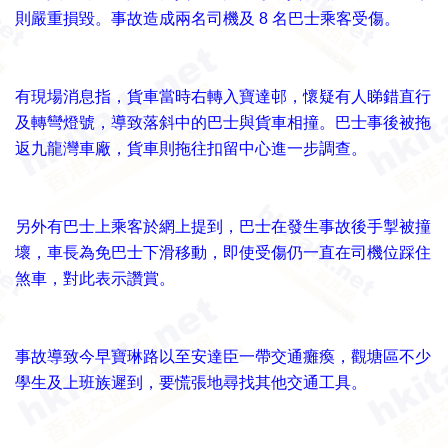
則嚴重損毀。事故造成兩名司機及 8 名巴士乘客受傷。
有現場消息指，貨車當時右轉入寶達邨，懷疑有人睇錯直行
及轉彎燈號，導致落斜中的巴士與貨車相撞。巴士事後被拖
返九龍灣車廠，貨車則拖往扣留中心進一步調查。
另外有巴士上乘客於網上提到，巴士在發生事故後手掣被撞
壞，車長為免巴士下滑移動，即使受傷仍一直在司機位踩住
煞車，對此表示讚賞。
事故導致今早寶琳路以至安達臣一帶交通癱瘓，觀塘區不少
學生及上班族遲到，要慌張地尋找其他交通工具。