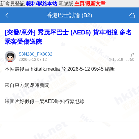
新會員登記
報料/聯絡本站
電腦版
主頁/最新文章
香港巴士討論 (B2)
[突發/意外]
秀茂坪巴士 (AED5) 貨車相撞 多名
乘客受傷送院
S3N280_FX8032
#
1
2026-5-12 07:12
15519
50
本帖最後由 hkitalk.media 於 2026-5-12 09:45 編輯
來自東方網即時新聞
睇圖片好似係一架AED唔知行緊乜線