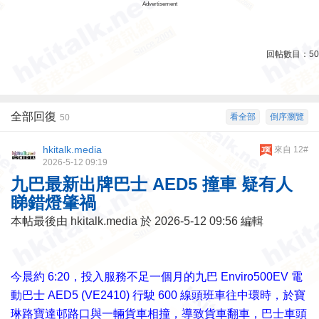
Advertisement
回帖數目：
50
全部回復
看全部
倒序瀏覽
50
hkitalk.media
來自 12#
2026-5-12 09:19
九巴最新出牌巴士 AED5 撞車 疑有人
睇錯燈肇禍
本帖最後由 hkitalk.media 於 2026-5-12 09:56 編輯
今晨約 6:20，投入服務不足一個月的九巴 Enviro500EV 電
動巴士 AED5 (VE2410) 行駛 600 線頭班車往中環時，於寶
琳路寶達邨路口與一輛貨車相撞，導致貨車翻車，巴士車頭