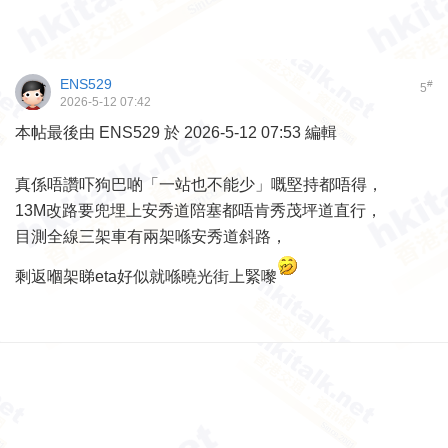
ENS529
#
5
2026-5-12 07:42
本帖最後由 ENS529 於 2026-5-12 07:53 編輯
真係唔讚吓狗巴啲「一站也不能少」嘅堅持都唔得，
13M改路要兜埋上安秀道陪塞都唔肯秀茂坪道直行，
目測全線三架車有兩架喺安秀道斜路，
剩返嗰架睇eta好似就喺曉光街上緊嚟