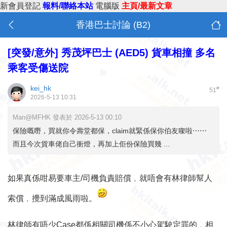
新會員登記
報料/聯絡本站
電腦版
主頁/最新文章
香港巴士討論 (B2)
[突發/意外]
秀茂坪巴士 (AED5) 貨車相撞 多名
乘客受傷送院
kei_hk
#
51
2026-5-13 10:31
Man@MFHK 發表於 2026-5-13 00:10
保險嘅嘢，買就你令壽堂都保，claim就緊係保你伯友㗎啦⋯⋯
而且今次貨車佬自己衝燈，再加上佢份保險買幾 ...
如果真係咁易要車主/司機負責賠償﹐就唔會有
林律師
幫人
索償﹐攪到滿成風雨啦。
林律師有唔少Case都係相關司機係不小心駕駛定罪的﹐相