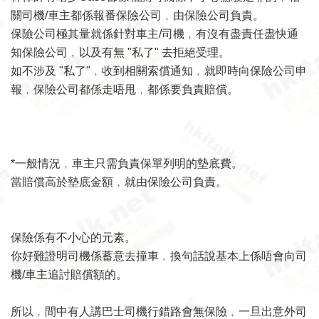
關司機/車主都係報番保險公司﹐由保險公司負責。
保險公司極其量就係針對車主/司機﹐有沒有盡責任盡快通
知保險公司﹐以及有無 "私了" 去拒絕受理。
如不涉及 "私了"﹐收到相關索償通知﹐就即時向保險公司申
報﹐保險公司都係走唔甩﹐都係要負責賠償。
*一般情況﹐車主只需負責保單列明的墊底費。
當賠償高於墊底金額﹐就由保險公司負責。
保險係有不小心的元素。
你好難證明司機係蓄意去撞車﹐換句話說基本上係唔會向司
機/車主追討賠償額的。
所以﹐間中有人講巴士司機行錯路會無保險﹐一旦出意外司