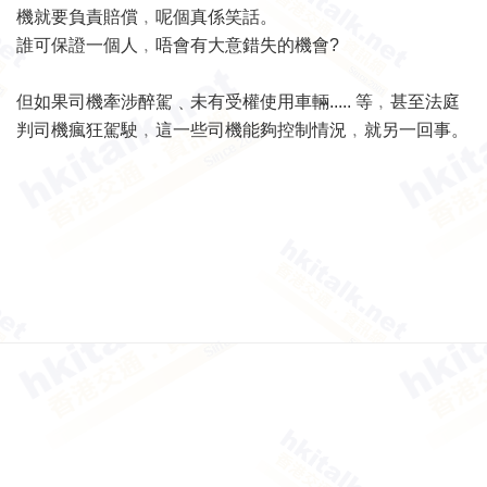
機就要負責賠償﹐呢個真係笑話。
誰可保證一個人﹐唔會有大意錯失的機會?
但如果司機牽涉醉駕﹑未有受權使用車輛..... 等﹐甚至法庭
判司機瘋狂駕駛﹐這一些司機能夠控制情況﹐就另一回事。