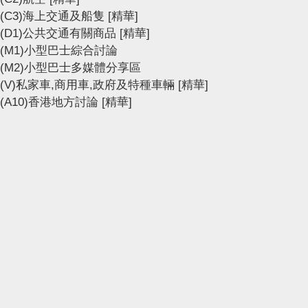
(C3)海上交通及船隻
[精華]
(D1)公共交通有關商品
[精華]
(M1)小型巴士綜合討論
(M2)小型巴士多媒體分享區
(V)私家車,商用車,政府及特種車輛
[精華]
(A10)香港地方討論
[精華]