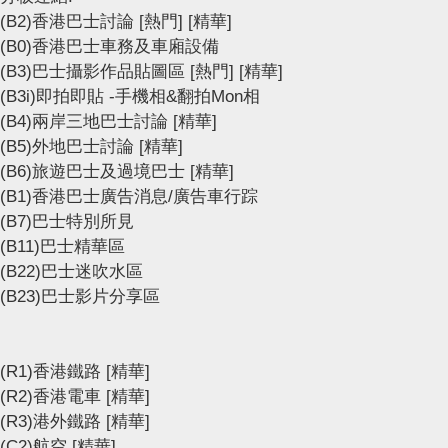
(B2)香港巴士討論
[熱門]
[精華]
(B0)香港巴士車務及車廂設備
(B3)巴士攝影作品貼圖區
[熱門]
[精華]
(B3i)即拍即貼 -手機相&翻拍Mon相
(B4)兩岸三地巴士討論
[精華]
(B5)外地巴士討論
[精華]
(B6)旅遊巴士及過境巴士
[精華]
(B1)香港巴士廣告消息/廣告車行踪
(B7)巴士特別所見
(B11)巴士精華區
(B22)巴士迷吹水區
(B23)巴士影片分享區
(R1)香港鐵路
[精華]
(R2)香港電車
[精華]
(R3)港外鐵路
[精華]
(C2)航空
[精華]