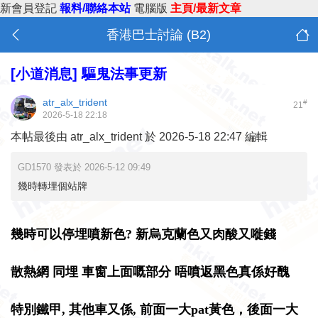
新會員登記
報料/聯絡本站
電腦版
主頁/最新文章
香港巴士討論 (B2)
[小道消息]
驅鬼法事更新
atr_alx_trident
#
21
2026-5-18 22:18
本帖最後由 atr_alx_trident 於 2026-5-18 22:47 編輯
GD1570 發表於 2026-5-12 09:49
幾時轉埋個站牌
幾時可以停埋噴新色? 新烏克蘭色又肉酸又嘥錢
散熱網 同埋 車窗上面嘅部分 唔噴
返
黑色
真係好
醜
特別鐵甲,
其他
車又係, 前面一大pat黃色，後面一大