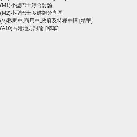
(M1)小型巴士綜合討論
(M2)小型巴士多媒體分享區
(V)私家車,商用車,政府及特種車輛
[精華]
(A10)香港地方討論
[精華]