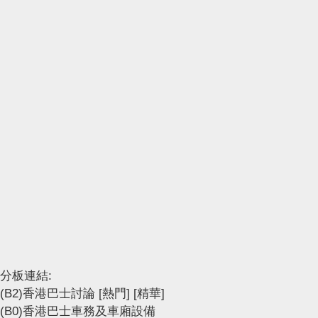
分板連結:
(B2)香港巴士討論
[熱門]
[精華]
(B0)香港巴士車務及車廂設備