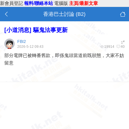
新會員登記
報料/聯絡本站
電腦版
主頁/最新文章
香港巴士討論 (B2)
[小道消息]
驅鬼法事更新
FBI2
#
1
2026-5-12 09:43
19914
40
部分電牌已被轉番舊款，即係鬼頭當道前既狀態，大家不妨
留意