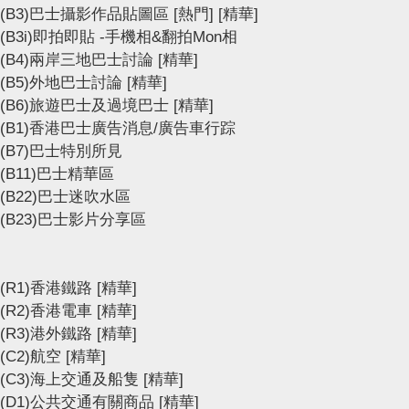
(B3)巴士攝影作品貼圖區
[熱門]
[精華]
(B3i)即拍即貼 -手機相&翻拍Mon相
(B4)兩岸三地巴士討論
[精華]
(B5)外地巴士討論
[精華]
(B6)旅遊巴士及過境巴士
[精華]
(B1)香港巴士廣告消息/廣告車行踪
(B7)巴士特別所見
(B11)巴士精華區
(B22)巴士迷吹水區
(B23)巴士影片分享區
(R1)香港鐵路
[精華]
(R2)香港電車
[精華]
(R3)港外鐵路
[精華]
(C2)航空
[精華]
(C3)海上交通及船隻
[精華]
(D1)公共交通有關商品
[精華]