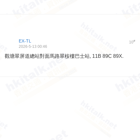
EX-TL
#
10
2026-5-13 00:46
觀塘翠屏道總站對面馬路翠桉樓巴士站, 11B 89C 89X.