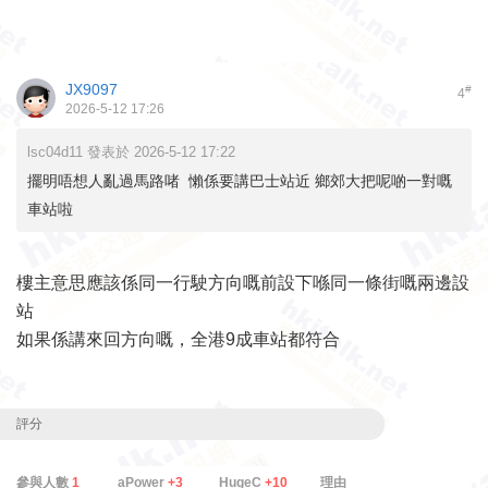
JX9097
#
4
2026-5-12 17:26
lsc04d11 發表於 2026-5-12 17:22
擺明唔想人亂過馬路啫 懶係要講巴士站近 鄉郊大把呢啲一對嘅
車站啦
樓主意思應該係同一行駛方向嘅前設下喺同一條街嘅兩邊設
站
如果係講來回方向嘅，全港9成車站都符合
評分
參與人數
1
aPower
+3
HugeC
+10
理由