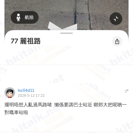
lsc04d11
#
3
2026-5-12 17:22
擺明唔想人亂過馬路啫 懶係要講巴士站近 鄉郊大把呢啲一
對嘅車站啦