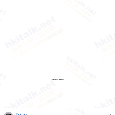
Advertisement
JX9097
#