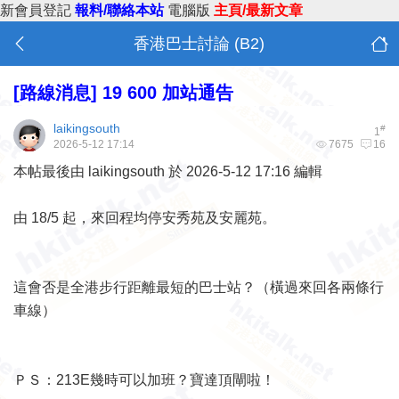
新會員登記
報料/聯絡本站
電腦版
主頁/最新文章
香港巴士討論 (B2)
[路線消息]
19 600 加站通告
laikingsouth
#
1
2026-5-12 17:14
7675
16
本帖最後由 laikingsouth 於 2026-5-12 17:16 編輯
由 18/5 起，來回程均停安秀苑及安麗苑。
這會否是全港步行距離最短的巴士站？（橫過來回各兩條行
車線）
ＰＳ：213E幾時可以加班？寶達頂閘啦！